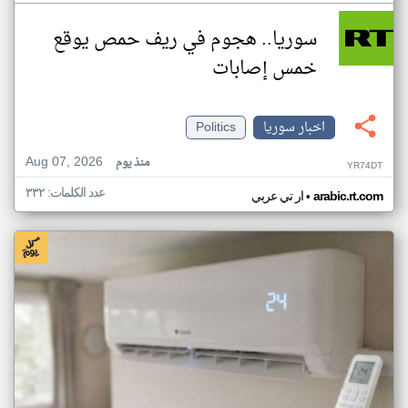
سوريا.. هجوم في ريف حمص يوقع
خمس إصابات
اخبار سوريا
Politics
Aug 07, 2026
منذ يوم
YR74DT
عدد الكلمات: ٣٣٢
•
arabic.rt.com
ار تي عربي