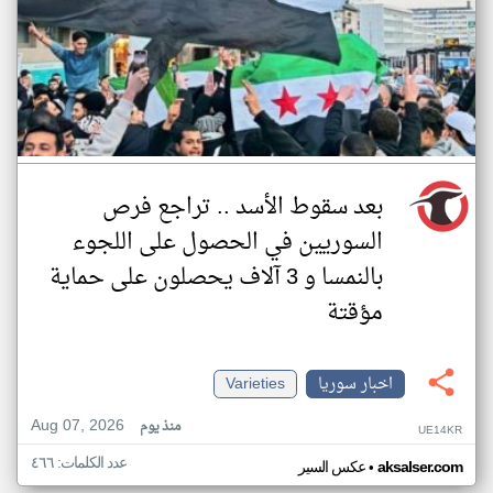
بعد سقوط الأسد .. تراجع فرص
السوريين في الحصول على اللجوء
بالنمسا و 3 آلاف يحصلون على حماية
مؤقتة
اخبار سوريا
Varieties
Aug 07, 2026
منذ يوم
UE14KR
عدد الكلمات: ٤٦٦
•
aksalser.com
عكس السير