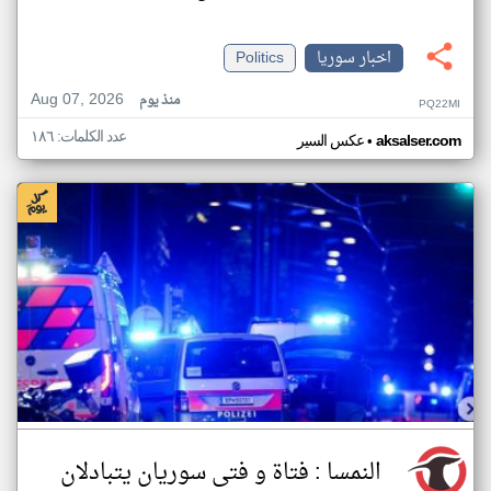
اخبار سوريا
Politics
Aug 07, 2026
منذ يوم
PQ22MI
عدد الكلمات: ١٨٦
•
aksalser.com
عكس السير
النمسا : فتاة و فتى سوريان يتبادلان