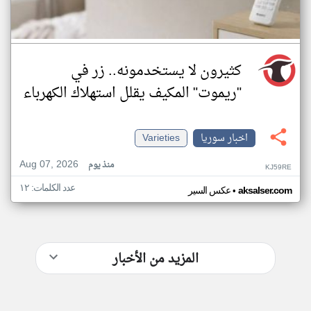
كثيرون لا يستخدمونه.. زر في
"ريموت" المكيف يقلل استهلاك الكهرباء
اخبار سوريا
Varieties
Aug 07, 2026
منذ يوم
KJ59RE
عدد الكلمات: ١٢
•
aksalser.com
عكس السير
المزيد من الأخبار