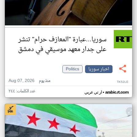
سوريا...عبارة "المعازف حرام" تنشر
على جدار معهد موسيقي في دمشق
اخبار سوريا
Politics
Aug 07, 2026
منذ يوم
TK52LE
عدد الكلمات: ٢٤٤
•
arabic.rt.com
ار تي عربي