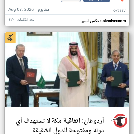
Aug 07, 2026
منذ يوم
OY78SV
عدد الكلمات: ١٢٠
•
aksalser.com
عكس السير
أردوغان: اتفاقية مكة لا تستهدف أي
دولة ومفتوحة للدول الشقيقة