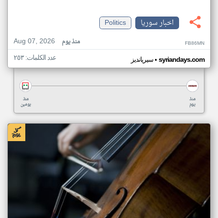
اخبار سوريا
Politics
Aug 07, 2026
منذ يوم
FB86MN
عدد الكلمات: ٢٥٣
•
syriandays.com
سيريانديز
منذ
منذ
يوم
يومين