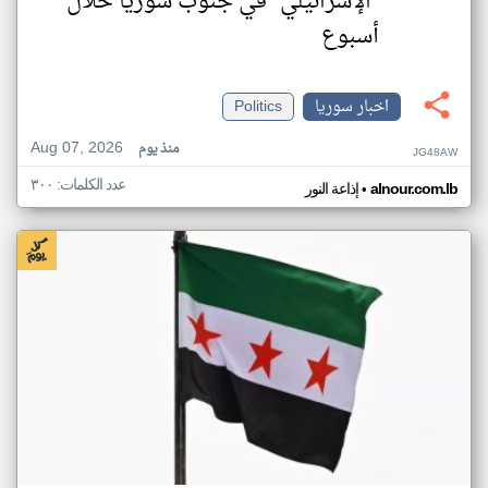
"الإسرائيلي" في جنوب سوريا خلال
أسبوع
اخبار سوريا
Politics
Aug 07, 2026
منذ يوم
JG48AW
عدد الكلمات: ٣٠٠
•
alnour.com.lb
إذاعة النور