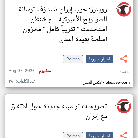
رويترز: حرب إيران تستنزف ترسانة
الصواريخ الأميركية .. واشنطن
استخدمت " تقريباً كامل " مخزون
أسلحة بعيدة المدى
اخبار سوريا
Politics
Aug 07, 2026
منذ يوم
FC74IR
عدد الكلمات: ٣٨٠
•
aksalser.com
عكس السير
تصريحات ترامبية جديدة حول الاتفاق
مع إيران
اخبار سوريا
Politics