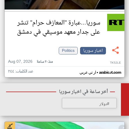
سوريا...عبارة "المعازف حرام" تنشر
على جدار معهد موسيقي في دمشق
اخبار سوريا
Politics
Aug 07, 2026
منذ ٢٠ ساعة
TK52LE
عدد الكلمات: ٢٤٤
•
arabic.rt.com
ار تي عربي
أخر ساعة في اخبار سوريا
#دولار