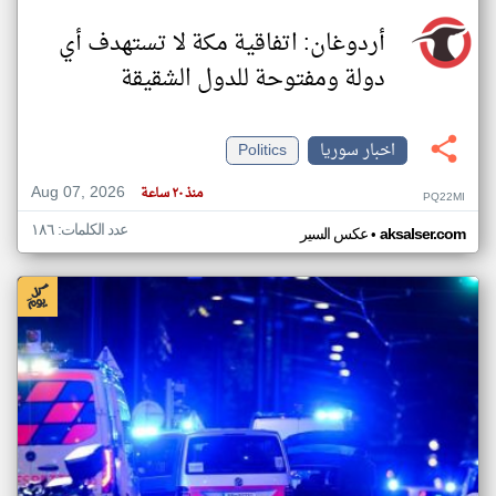
أردوغان: اتفاقية مكة لا تستهدف أي
دولة ومفتوحة للدول الشقيقة
اخبار سوريا
Politics
Aug 07, 2026
منذ ٢٠ ساعة
PQ22MI
عدد الكلمات: ١٨٦
•
aksalser.com
عكس السير