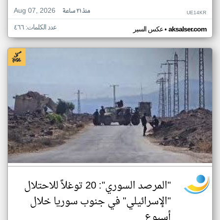
Aug 07, 2026
منذ ٢١ ساعة
UE14KR
عدد الكلمات: ٤٦٦
•
aksalser.com
عكس السير
"المرصد السوري": 20 توغلاً للاحتلال
"الإسرائيلي" في جنوب سوريا خلال
أسبوع