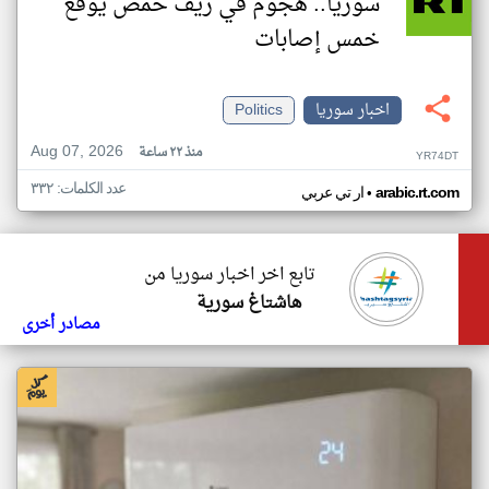
سوريا.. هجوم في ريف حمص يوقع
خمس إصابات
اخبار سوريا
Politics
Aug 07, 2026
منذ ٢٢ ساعة
YR74DT
عدد الكلمات: ٣٣٢
•
arabic.rt.com
ار تي عربي
تابع اخر اخبار سوريا من
هاشتاغ سورية
مصادر أخرى