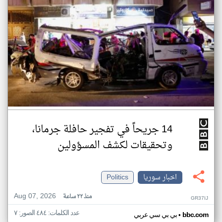
14 جريحاً في تفجير حافلة جرمانا،
وتحقيقات لكشف المسؤولين
اخبار سوريا
Politics
Aug 07, 2026
منذ ٢٢ ساعة
GR37IJ
عدد الكلمات: ٤٨٤ الصور: ٧
•
bbc.com
بي بي سي عربي