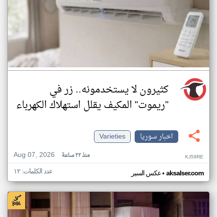
كثيرون لا يستخدمونه.. زر في
"ريموت" المكيف يقلل استهلاك الكهرباء
اخبار سوريا
Varieties
Aug 07, 2026
منذ ٢٢ ساعة
KJ59RE
عدد الكلمات: ١٢
•
aksalser.com
عكس السير