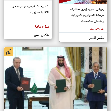
تصريحات ترامبية جديدة حول
رويترز: حرب إيران تستنزف
الاتفاق مع إيران
ترسانة الصواريخ الأميركية ..
klyoum.com
تغيير الدولة
واشنطن استخدمت ...
تعبر
مصادر الأخبار من سوريا
المقالات
منذ ٢٠ ساعة
الموجوده
منذ ٢٠ ساعة
اخبار سوريا على مدار الساعة
هنا عن
وجهة
عكس السير
نظر
أهم اخبار سوريا العاجلة والمباشرة
عكس السير
كاتبيها.