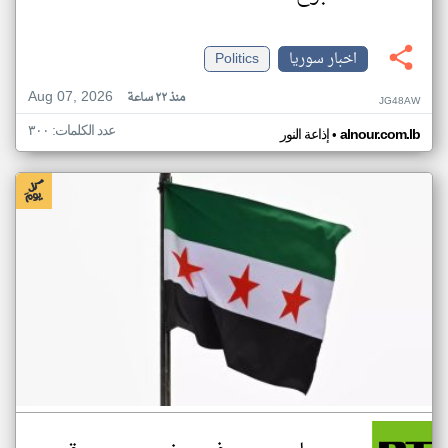
اخبار سوريا
Politics
Aug 07, 2026
منذ ٢٢ ساعة
JG48AW
عدد الكلمات: ٣٠٠
•
alnour.com.lb
إذاعة النور