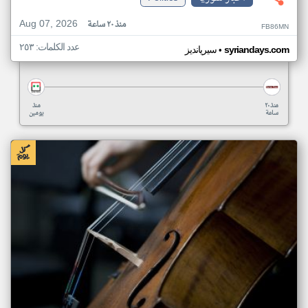
Aug 07, 2026
منذ ٢٠ ساعة
FB86MN
عدد الكلمات: ٢٥٣
•
syriandays.com
سيريانديز
منذ ٢٠
منذ
ساعة
يومين