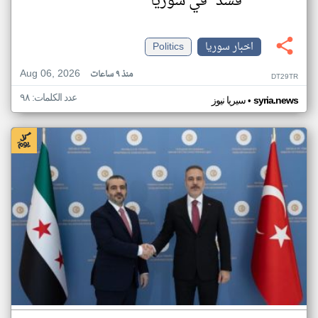
"قسد" في سوريا
اخبار سوريا
Politics
Aug 06, 2026
منذ ٩ ساعات
DT29TR
عدد الكلمات: ٩٨
•
syria.news
سيريا نيوز