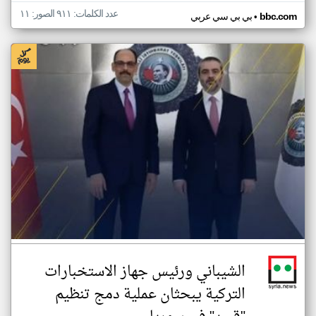
عدد الكلمات: ٩١١ الصور: ١١
•
bbc.com
بي بي سي عربي
الشيباني ورئيس جهاز الاستخبارات
التركية يبحثان عملية دمج تنظيم