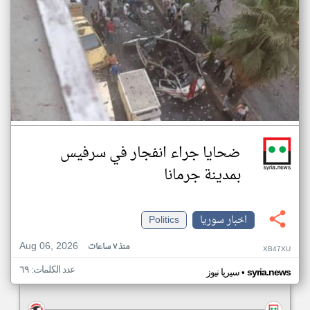
ضحايا جراء انفجار في سرفيس
بمدينة جرمانا
اخبار سوريا
Politics
Aug 06, 2026
منذ ٧ ساعات
XB47XU
عدد الكلمات: ٦٩
•
syria.news
سيريا نيوز