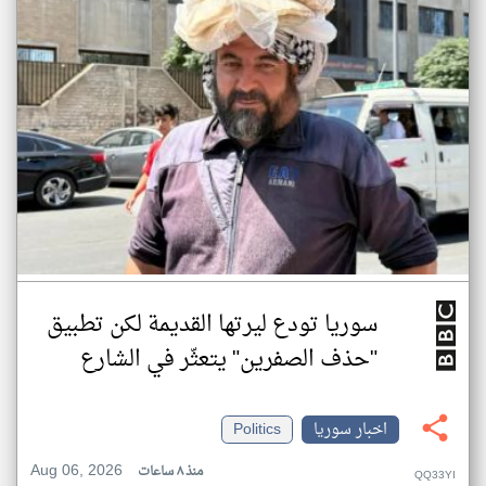
سوريا تودع ليرتها القديمة لكن تطبيق
"حذف الصفرين" يتعثّر في الشارع
اخبار سوريا
Politics
Aug 06, 2026
منذ ٨ ساعات
QQ33YI