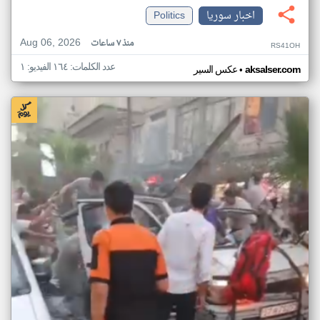
اخبار سوريا
Politics
Aug 06, 2026
منذ ٧ ساعات
RS41OH
عدد الكلمات: ١٦٤ الفيديو: ١
•
aksalser.com
عكس السير