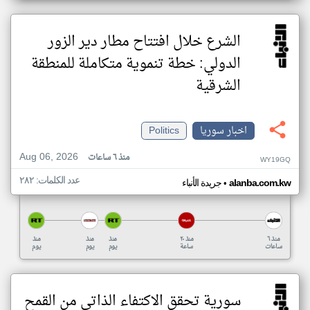
الشرع خلال افتتاح مطار دير الزور
الدولي: خطة تنموية متكاملة للمنطقة
الشرقية
اخبار سوريا
Politics
Aug 06, 2026
منذ ٦ ساعات
WY19GQ
عدد الكلمات: ٢٨٢
•
alanba.com.kw
جريدة الأنباء
منذ ٦
منذ ٢٠
منذ
منذ
منذ
ساعات
ساعة
يوم
يوم
يوم
سورية تحقق الاكتفاء الذاتي من القمح