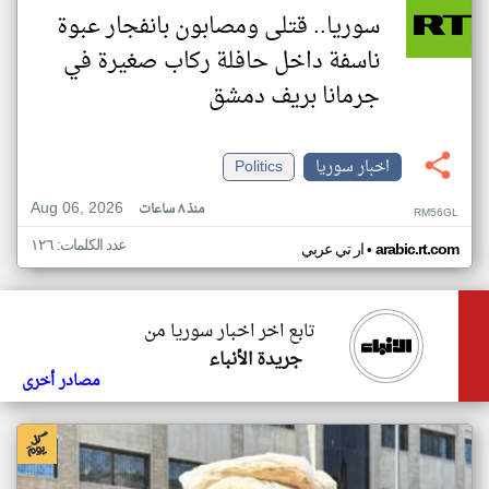
سوريا.. قتلى ومصابون بانفجار عبوة
ناسفة داخل حافلة ركاب صغيرة في
جرمانا بريف دمشق
اخبار سوريا
Politics
Aug 06, 2026
منذ ٨ ساعات
RM56GL
عدد الكلمات: ١٢٦
•
arabic.rt.com
ار تي عربي
تابع اخر اخبار سوريا من
جريدة الأنباء
مصادر أخرى