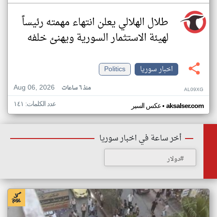
طلال الهلالي يعلن انتهاء مهمته رئيساً
لهيئة الاستثمار السورية ويهنئ خلفه
اخبار سوريا
Politics
Aug 06, 2026
منذ ٦ ساعات
AL09XG
عدد الكلمات: ١٤١
•
aksalser.com
عكس السير
أخر ساعة في اخبار سوريا
#دولار