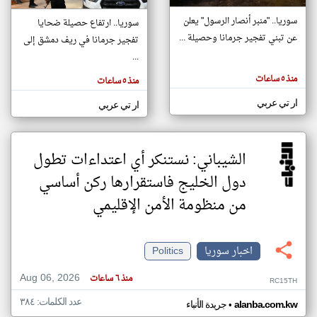
سوريا.. "منبر أنصار الرسول" يعلن
سوريا.. ارتفاع حصيلة ضحايا
عن تبني تفجير جرمانا وحصيلة ...
تفجير جرمانا في ريف دمشق إلى
klyoum.com
تغيير الدولة
...
تعبر
مصادر الأخبار من سوريا
المقالات
منذ ٥ ساعات
منذ ٥ ساعات
الموجوده
اخبار سوريا على مدار الساعة
هنا عن
وجهة
ار تي عربي
ار تي عربي
نظر
أهم اخبار سوريا العاجلة والمباشرة
كاتبيها.
الشيباني: نستنكر أي اعتداءات تطول
دول الخليج فاستقرارها ركن أساسي
من منظومة الأمن الإقليمي
اخبار سوريا
Politics
Aug 06, 2026
منذ ٦ ساعات
RC15TH
عدد الكلمات: ٣٨٤
•
alanba.com.kw
جريدة الأنباء