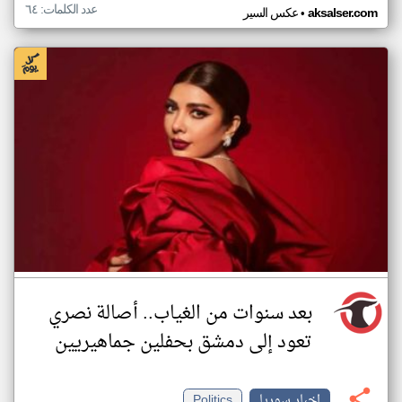
عدد الكلمات: ٦٤
•
aksalser.com
عكس السير
بعد سنوات من الغياب.. أصالة نصري
تعود إلى دمشق بحفلين جماهيريين
اخبار سوريا
Politics