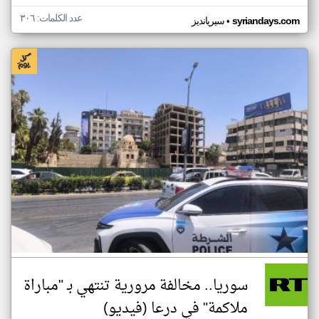
عدد الكلمات: ٣٠٦
•
syriandays.com
سيريانديز
سوريا.. مخالفة مرورية تنتهي بـ "مباراة
ملاكمة" في درعا (فيديو)