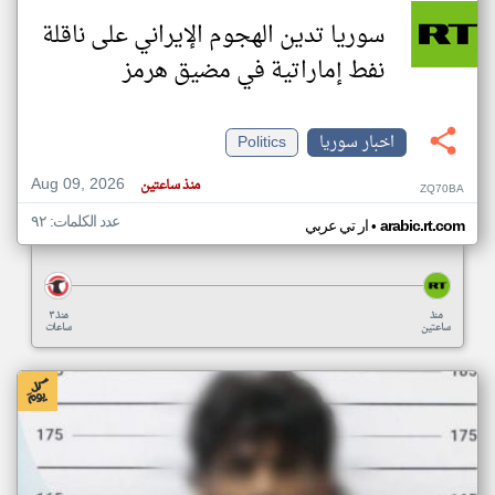
سوريا تدين الهجوم الإيراني على ناقلة
نفط إماراتية في مضيق هرمز
اخبار سوريا
Politics
Aug 09, 2026
منذ ساعتين
ZQ70BA
عدد الكلمات: ٩٢
•
arabic.rt.com
ار تي عربي
منذ
منذ ٣
ساعتين
ساعات