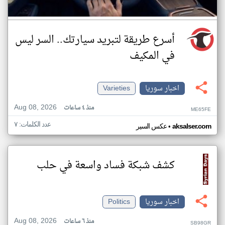
أسرع طريقة لتبريد سيارتك.. السر ليس
في المكيف
اخبار سوريا
Varieties
Aug 08, 2026
منذ ٤ ساعات
ME65FE
عدد الكلمات: ٧
•
aksalser.com
عكس السير
كشف شبكة فساد واسعة في حلب
اخبار سوريا
Politics
Aug 08, 2026
منذ ٦ ساعات
SB98GR