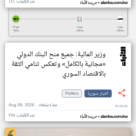
عدد الكلمات: ١٤١
•
alanba.com.kw
جريدة الأنباء
منذ ٤
منذ ٨
منذ ١٣
ساعات
ساعات
ساعة
وزير المالية: جميع منح البنك الدولي
«مجانية بالكامل» وتعكس تنامي الثقة
بالاقتصاد السوري
اخبار سوريا
Politics
Aug 08, 2026
منذ ٤ ساعات
BY35UR
عدد الكلمات: ٢٧٥
•
alanba.com.kw
جريدة الأنباء