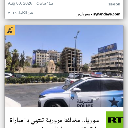
Aug 08, 2026
منذ ٥ ساعات
SB98GR
عدد الكلمات: ٣٠٦
•
syriandays.com
سيريانديز
سوريا.. مخالفة مرورية تنتهي بـ "مباراة