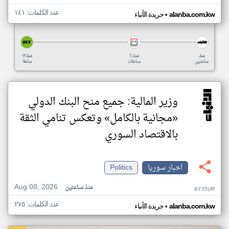
عدد الكلمات: ١٤١
•
alanba.com.kw
جريدة الأنباء
منذ
منذ ٦
منذ ١٢
ساعتين
ساعات
ساعة
وزير المالية: جميع منح البنك الدولي
«مجانية بالكامل» وتعكس تنامي الثقة
بالاقتصاد السوري
اخبار سوريا
Politics
Aug 08, 2026
منذ ساعتين
BY35UR
عدد الكلمات: ٢٧٥
•
alanba.com.kw
جريدة الأنباء