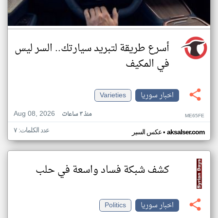
أسرع طريقة لتبريد سيارتك.. السر ليس
في المكيف
اخبار سوريا
Varieties
Aug 08, 2026
منذ ٣ ساعات
ME65FE
عدد الكلمات: ٧
•
aksalser.com
عكس السير
كشف شبكة فساد واسعة في حلب
اخبار سوريا
Politics