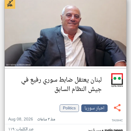
لبنان يعتقل ضابط سوري رفيع في
جيش النظام السابق
اخبار سوريا
Politics
Aug 08, 2026
منذ ٣ ساعات
TA09HC
عدد الكلمات: ١١٩
•
syria.news
سيريا نيوز