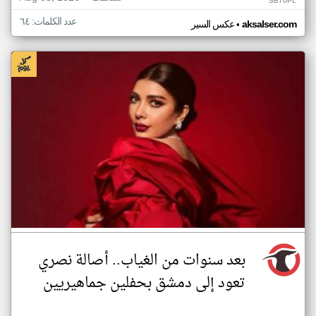
SB70PL
عدد الكلمات: ٦٤
•
aksalser.com
عكس السير
بعد سنوات من الغياب.. أصالة نصري
تعود إلى دمشق بحفلين جماهيريين