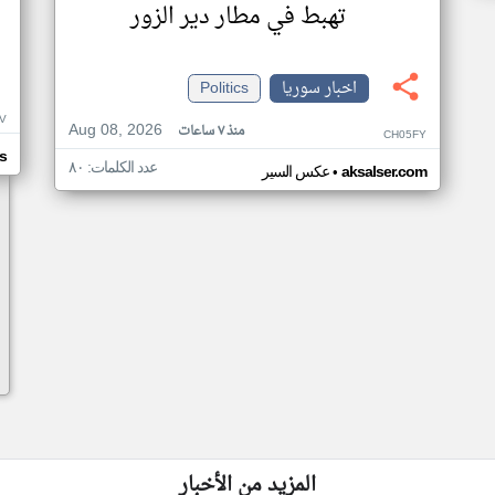
تهبط في مطار دير الزور
اخبار سوريا
Politics
V
Aug 08, 2026
منذ ٧ ساعات
CH05FY
s
عدد الكلمات: ٨٠
•
aksalser.com
عكس السير
المزيد من الأخبار