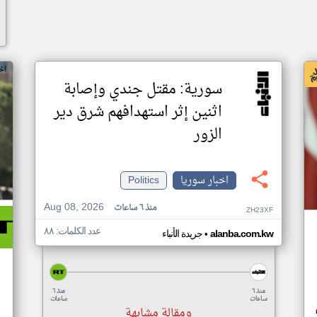
اخ
سورية: مقتل جندي وإصابة
اثنين إثر ‏استهدافهم شرق دير
الزور
اخبار سوريا
Politics
Aug 08, 2026
منذ ٦ ساعات
ZH23XF
عدد الكلمات: ٨٨
•
alanba.com.kw
جريدة الأنباء
منذ ٦
منذ ٦
ساعات
ساعات
ومقالة مشابهة