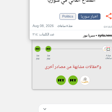
القطاع المالي في سوريا
اخبار سوريا
Politics
Aug 08, 2026
منذ ٨ ساعات
GY19J
عدد الكلمات: ٢١٤
•
syria.new
سيريا نيوز
منذ ٨
منذ
منذ
ساعات
يوم
يوم
و٣مقالات مشابهة من مصادر أخرى