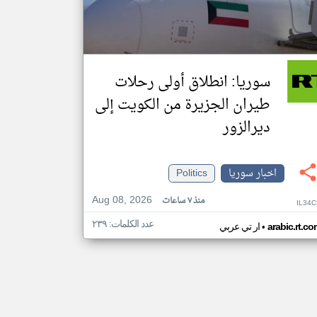
سوريا: انطلاق أولى رحلات
طيران الجزيرة من الكويت إلى
ديرالزور
اخبار سوريا
Politics
Aug 08, 2026
منذ ٧ ساعات
IL34
عدد الكلمات: ٢٣٩
•
arabic.rt.c
ار تي عربي