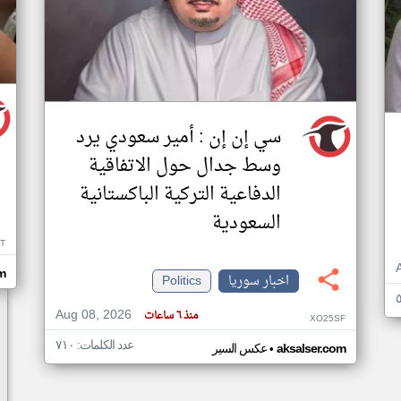
سي إن إن : أمير سعودي يرد
وسط جدال حول الاتفاقية
الدفاعية التركية الباكستانية
السعودية
T
m
اخبار سوريا
Politics
Aug 08, 2026
منذ ٦ ساعات
XO25SF
عدد الكلمات: ٧١٠
•
aksalser.com
عكس السير