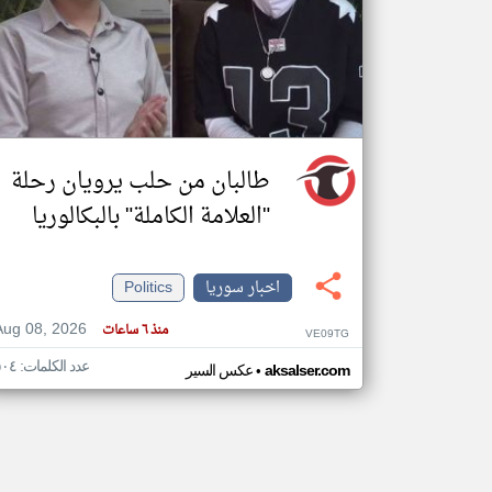
تعبر
المقالات
الموجوده
هنا عن
وجهة
نظر
طالبان من حلب يرويان رحلة
كاتبيها.
"العلامة الكاملة" بالبكالوريا
اخبار سوريا
Politics
Aug 08, 2026
منذ ٦ ساعات
VE09TG
عدد الكلمات: ٥٠٤
•
aksalser.com
عكس السير