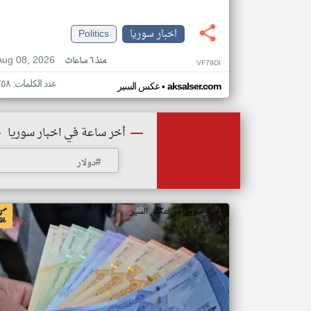
اخبار سوريا
Politics
Aug 08, 2026
منذ ٦ ساعات
VF79DI
عدد الكلمات: ٢٥٨
•
aksalser.com
عكس السير
أخر ساعة في اخبار سوريا
#دولار
اخبار سوريا من عكس السير