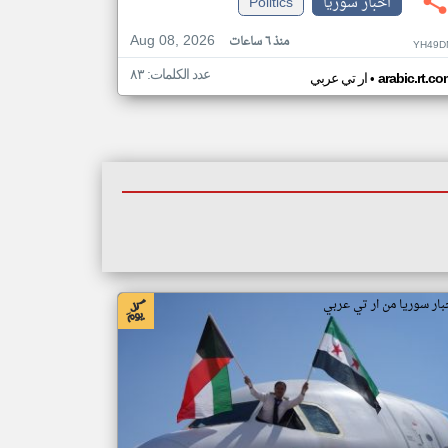
اخبار سوريا
Politics
Aug 08, 2026
منذ ٦ ساعات
YH49D
عدد الكلمات: ٨٣
•
arabic.rt.c
ار تي عربي
بار سوريا من ار تي عربي