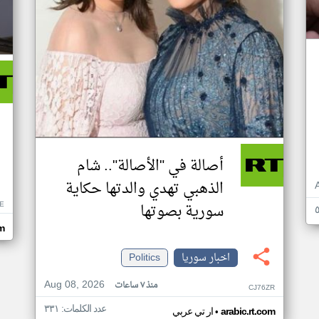
أصالة في "الأصالة".. شام
الذهبي تهدي والدتها حكاية
CE
سورية بصوتها
om
اخبار سوريا
Politics
Aug 08, 2026
منذ ٧ ساعات
CJ76ZR
عدد الكلمات: ٣٣١
•
arabic.rt.com
ار تي عربي