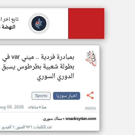
تابع اخر ا
النهضة ن
بمبادرة فردية .. ميني var في
بطولة شعبية بطرطوس يسبق
الدوري السوري
اخبار سوريا
Sports
Aug 08, 2026
منذ ٧ ساعات
DN00IS
•
snacksyrian.com
سناك سوري
عدد الكلمات: ٩٧٦ الصور: ٦ الفيديو: ٤