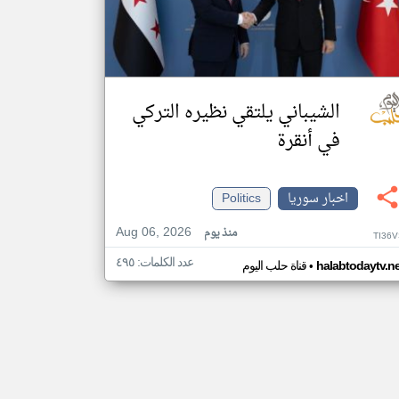
الشيباني يلتقي نظيره التركي
في أنقرة
اخبار سوريا
Politics
Aug 06, 2026
منذ يوم
TI36
عدد الكلمات: ٤٩٥
•
halabtodaytv.ne
قناة حلب اليوم