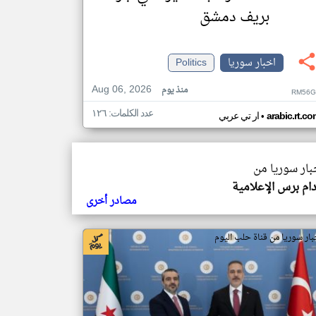
بريف دمشق
اخبار سوريا
Politics
Aug 06, 2026
منذ يوم
RM56G
عدد الكلمات: ١٢٦
•
arabic.rt.c
ار تي عربي
خبار سوريا من
م برس الإعلامية
مصادر أخرى
بار سوريا من قناة حلب اليوم