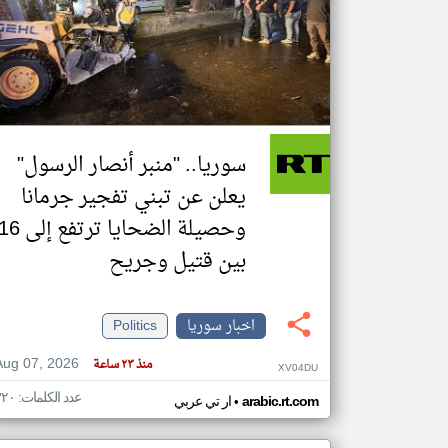
تعبر
المقالات
الموجوده
هنا عن
وجهة
نظر
سوريا.. "منبر أنصار الرسول"
كاتبيها.
يعلن عن تبني تفجير جرمانا
وحصيلة الضحايا ترتفع إلى 
بين قتيل وجريح
اخبار سوريا
Politics
Aug 07, 2026
منذ ٢٣ ساعة
XV04DU
عدد الكلمات: ٣٢٠
•
arabic.rt.com
ار تي عربي