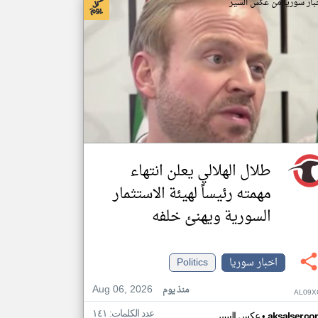
بار سوريا من عكس السير
طلال الهلالي يعلن انتهاء
مهمته رئيساً لهيئة الاستثمار
السورية ويهنئ خلفه
اخبار سوريا
Politics
Aug 06, 2026
منذ يوم
AL09X
عدد الكلمات: ١٤١
•
aksalser.co
عكس السير