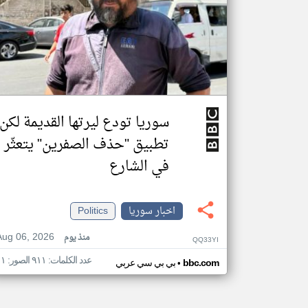
سوريا تودع ليرتها القديمة لكن
تطبيق "حذف الصفرين" يتعثّر
في الشارع
اخبار سوريا
Politics
Aug 06, 2026
منذ يوم
QQ33YI
عدد الكلمات: ٩١١ الصور: ١١
•
bbc.com
بي بي سي عربي