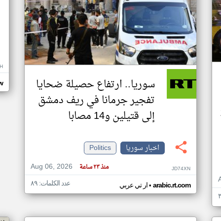
H
سوريا.. ارتفاع حصيلة ضحايا
w
تفجير جرمانا في ريف دمشق
16
إلى قتيلين و14 مصابا
اخبار سوريا
Politics
Aug 06, 2026
منذ ٢٣ ساعة
JD74XN
عدد الكلمات: ٨٩
•
arabic.rt.com
ار تي عربي