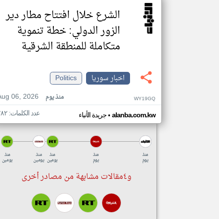
الشرع خلال افتتاح مطار دير
الزور الدولي: خطة تنموية
متكاملة للمنطقة الشرقية
اخبار سوريا
Politics
Aug 06, 2026
منذ يوم
WY19GQ
عدد الكلمات: ٢٨٢
•
alanba.com.kw
جريدة الأنباء
منذ
منذ
منذ
منذ
منذ
يوم
يوم
يومين
يومين
يومين
و٤مقالات مشابهة من مصادر أخرى