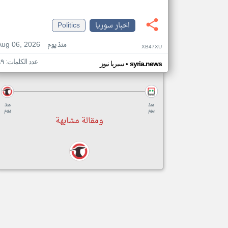
اخبار سوريا
Politics
Aug 06, 2026
منذ يوم
XB47XU
عدد الكلمات: ٦٩
•
syria.news
سيريا نيوز
منذ
منذ
يوم
يوم
ومقالة مشابهة