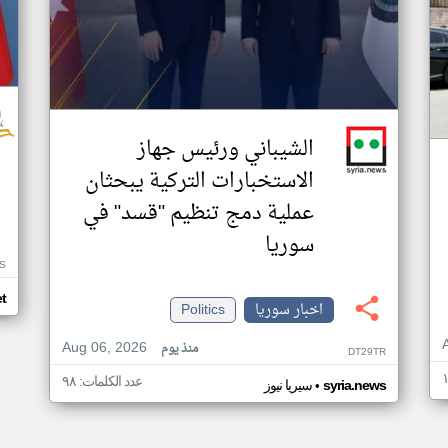
الشيباني ورئيس جهاز
الاستخبارات التركية يبحثان
عملية دمج تنظيم "قسد" في
سوريا
VS
t
اخبار سوريا
Politics
Aug 06, 2026
منذ يوم
DT29TR
عدد الكلمات: ٩٨
•
syria.news
سيريا نيوز