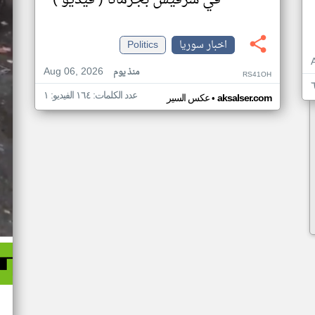
في سرفيس بجرمانا ( فيديو )
اخبار سوريا
Politics
Aug 06, 2026
منذ يوم
RS41OH
عدد الكلمات: ١٦٤ الفيديو: ١
•
aksalser.com
عكس السير