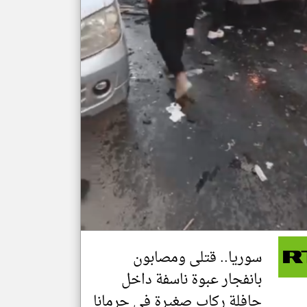
سوريا.. قتلى ومصابون
بانفجار عبوة ناسفة داخل
حافلة ركاب صغيرة في جرمانا