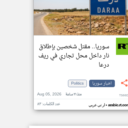
سوريا.. مقتل شخصين بإطلاق
نار داخل محل تجاري في ريف
درعا
اخبار سوريا
Politics
Aug 05, 2026
منذ ٢١ ساعة
TS66D
عدد الكلمات: ٨٣
•
arabic.rt.c
ار تي عربي