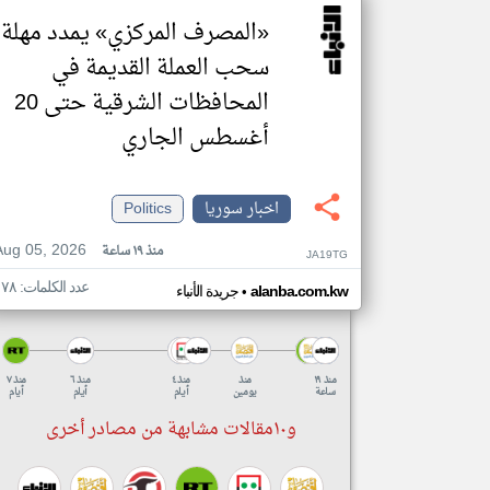
«المصرف المركزي» يمدد مهلة
سحب العملة القديمة في
المحافظات الشرقية حتى 20
أغسطس الجاري
اخبار سوريا
Politics
Aug 05, 2026
منذ ١٩ ساعة
JA19TG
عدد الكلمات: ١٧٨
•
alanba.com.kw
جريدة الأنباء
منذ ١٩
منذ
منذ ٤
منذ ٦
منذ ٧
ساعة
يومين
أيام
أيام
أيام
و١٠مقالات مشابهة من مصادر أخرى