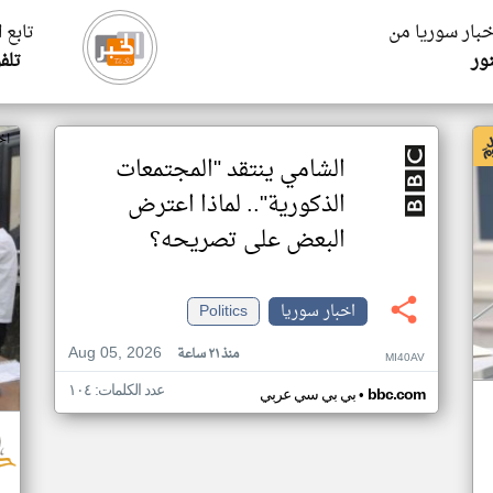
خبار سوريا من
تابع 
نور
تلف
اخ
الشامي ينتقد "المجتمعات
الذكورية".. لماذا اعترض
البعض على تصريحه؟
اخبار سوريا
Politics
Aug 05, 2026
منذ ٢١ ساعة
MI40AV
عدد الكلمات: ١٠٤
•
bbc.com
بي بي سي عربي