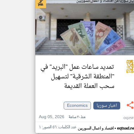
بار سوريا من اقتصاد و اعمال السوريين
تمديد ساعات عمل "البريد" في
"المنطقة الشرقية" لتسهيل
سحب العملة القديمة
اخبار سوريا
Economics
Aug 05, 2026
منذ ٢٠ ساعة
OQ25F
عدد الكلمات: ٥٦ الصور: ١
•
eqtsad.ne
اقتصاد و اعمال السوريين