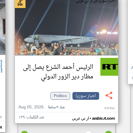
اخبار سوريا من ار تي عربي
اخ
الرئيس أحمد الشرع يصل إلى
مطار دير الزور الدولي
اخبار سوريا
Politics
Aug 05, 2026
منذ ٢٠ ساعة
PJ73VI
عدد الكلمات: ١٢٩
D
•
arabic.rt.com
ار تي عربي
t