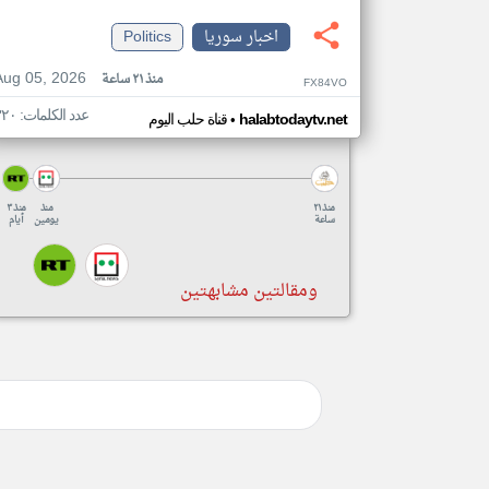
اخبار سوريا
Politics
Aug 05, 2026
منذ ٢١ ساعة
FX84VO
عدد الكلمات: ٣٢٠
•
halabtodaytv.net
قناة حلب اليوم
منذ ٢١
منذ
منذ ٣
ساعة
يومين
أيام
ومقالتين مشابهتين