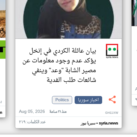
بيان عائلة الكردي في إنخل
يؤكد عدم وجود معلومات عن
مصير الشابة "وعد" وينفي
شائعات طلب الفدية
اخبار سوريا
Politics
J
Aug 05, 2026
منذ ٢١ ساعة
om
GH11XW
عدد الكلمات: ٢١٩
•
syria.news
سيريا نيوز