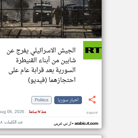
تعبر
المقالات
الموجوده
هنا عن
وجهة
نظر
الجيش الاسرائيلي يفرج عن
كاتبيها.
شابين من أبناء القنيطرة
السورية بعد قرابة عام على
احتجازهما (فيديو)
اخبار سوريا
Politics
Aug 06, 2026
منذ ١٧ ساعة
PJ64YF
عدد الكلمات: ٩٨
•
arabic.rt.com
ار تي عربي