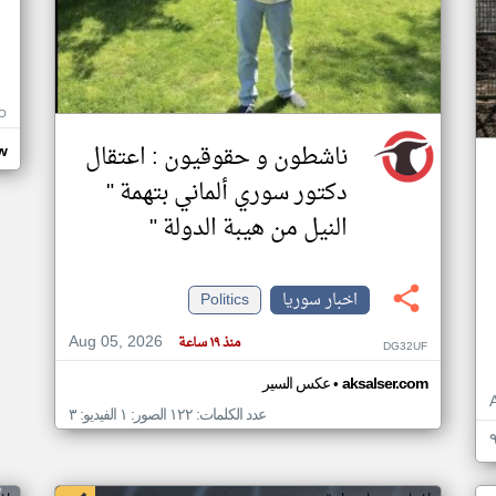
O
ناشطون و حقوقيون : اعتقال
w
دكتور سوري ألماني بتهمة "
النيل من هيبة الدولة "
اخبار سوريا
Politics
Aug 05, 2026
منذ ١٩ ساعة
DG32UF
•
aksalser.com
عكس السير
عدد الكلمات: ١٢٢ الصور: ١ الفيديو: ٣