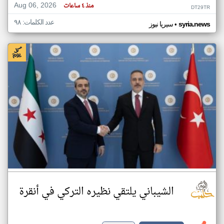
Aug 06, 2026
منذ ٤ ساعات
DT29TR
عدد الكلمات: ٩٨
•
syria.news
سيريا نيوز
الشيباني يلتقي نظيره التركي في أنقرة