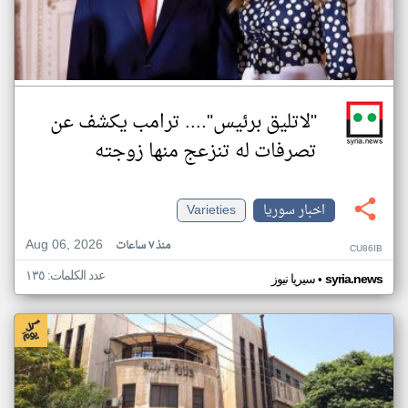
"لاتليق برئيس".... ترامب يكشف عن
تصرفات له تنزعج منها زوجته
اخبار سوريا
Varieties
Aug 06, 2026
منذ ٧ ساعات
CU86IB
عدد الكلمات: ١٣٥
•
syria.news
سيريا نيوز