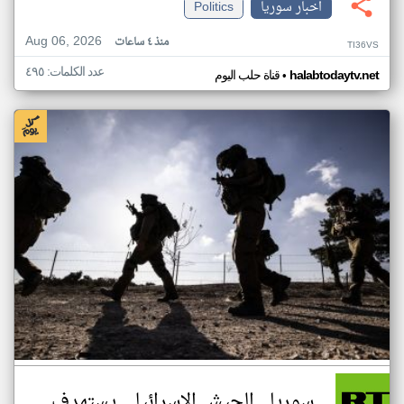
اخبار سوريا
Politics
Aug 06, 2026
منذ ٤ ساعات
TI36VS
عدد الكلمات: ٤٩٥
•
halabtodaytv.net
قناة حلب اليوم
سوريا.. الجيش الإسرائيلي يستهدف