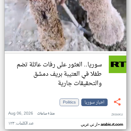
سوريا.. العثور على رفات عائلة تضم
طفلا في العتيبة بريف دمشق
والتحقيقات جارية
اخبار سوريا
Politics
Aug 06, 2026
منذ ٥ ساعات
ZK84KU
عدد الكلمات: ١٢٣
•
arabic.rt.com
ار تي عربي