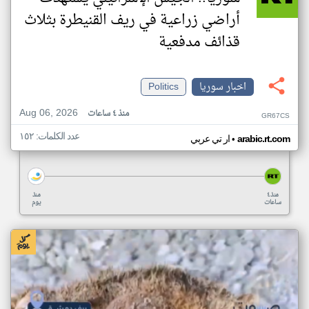
أراضي زراعية في ريف القنيطرة بثلاث
قذائف مدفعية
اخبار سوريا
Politics
Aug 06, 2026
منذ ٤ ساعات
GR67CS
عدد الكلمات: ١٥٢
•
arabic.rt.com
ار تي عربي
منذ ٤
منذ
ساعات
يوم