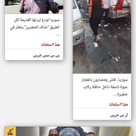
klyoum.com
سوريا تودع ليرتها القديمة لكن
تغيير الدولة
تطبيق "حذف الصفرين" يتعثّر في
تعبر
مصادر الأخبار من سوريا
المقالات
...
الموجوده
اخبار سوريا على مدار الساعة
هنا عن
وجهة
منذ ٣ ساعات
نظر
أهم اخبار سوريا العاجلة والمباشرة
كاتبيها.
بي بي سي عربي
سوريا.. قتلى ومصابون بانفجار
عبوة ناسفة داخل حافلة ركاب
صغيرة ...
منذ ٣ ساعات
ار تي عربي