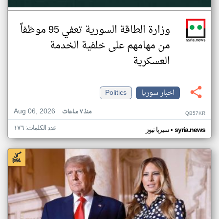
وزارة الطاقة السورية تعفي 95 موظفاً
من مهامهم على خلفية الخدمة
العسكرية
اخبار سوريا
Politics
Aug 06, 2026
منذ ٧ ساعات
QB57KR
عدد الكلمات: ١٧٦
•
syria.news
سيريا نيوز