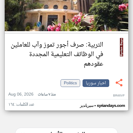
التربية: صرف أجور تموز وآب للعاملين
في الوظائف ‏التعليمية المجددة
عقودهم ‏
اخبار سوريا
Politics
Aug 06, 2026
منذ ٧ ساعات
BR46VF
عدد الكلمات: ١٦٤
•
syriandays.com
سيريانديز