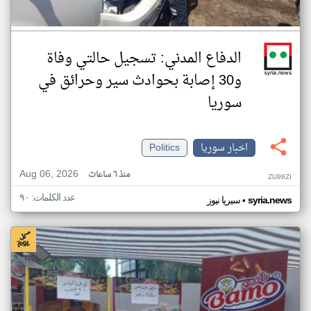
الدفاع المدني: تسجيل حالتي وفاة
و30 إصابة بحوادث سير وحرائق في
سوريا
اخبار سوريا
Politics
Aug 06, 2026
منذ ٦ ساعات
ZU98ZI
عدد الكلمات: ٩٠
•
syria.news
سيريا نيوز