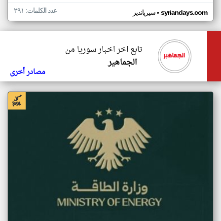
عدد الكلمات: ٢٩١
•
syriandays.com
سيريانديز
تابع اخر اخبار سوريا من
الجماهير
مصادر أخرى