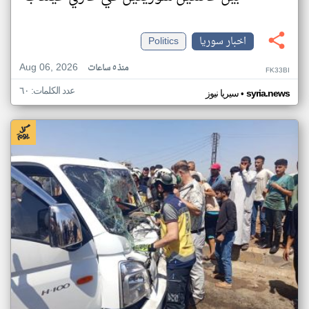
اخبار سوريا
Politics
Aug 06, 2026
منذ ٥ ساعات
FK33BI
عدد الكلمات: ٦٠
•
syria.news
سيريا نيوز