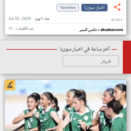
اخبار سوريا
Varieties
Jul 20, 2026
منذ ٢٠ يوم
BC35LA
عدد الكلمات: ١٢٠
•
aksalser.com
عكس السير
أخر ساعة في اخبار سوريا
#دولار