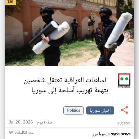
السلطات العراقية تعتقل شخصين
بتهمة تهريب أسلحة إلى سوريا
اخبار سوريا
Politics
Jul 20, 2026
منذ ٢٠ يوم
XU69OO
عدد الكلمات: ٩٧
•
syria.news
سيريا نيوز