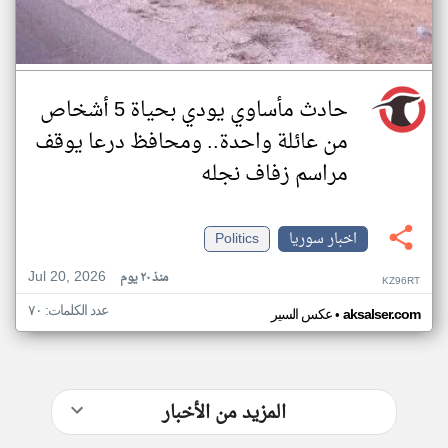
حادث مأساوي يودي بحياة 5 أشخاص
من عائلة واحدة.. ومحافظ درعا يوقف
مراسم زفاف نجله
اخبار سوريا
Politics
Jul 20, 2026
منذ ٢٠ يوم
KZ96RT
عدد الكلمات: ٧٠
•
aksalser.com
عكس السير
المزيد من الأخبار