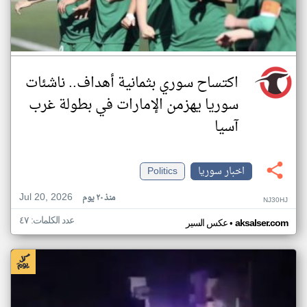
اكتساح سوري بثمانية أهداف.. ناشئات
سوريا يهزمن الإمارات في بطولة غرب
آسيا
اخبار سوريا
Politics
Jul 20, 2026
منذ ٢٠ يوم
NJ30HJ
عدد الكلمات: ٤٧
•
aksalser.com
عكس السير