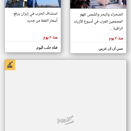
استئناف الحرب في إيران يرفع
الصحراء والبحر والشمس تلهم
klyoum.com
أسعار النفط من جديد
تغيير الدولة
المصممين العرب في أسبوع الأزياء
تعبر
مصادر الأخبار من سوريا
الراقية ...
المقالات
الموجوده
اخبار سوريا على مدار الساعة
هنا عن
منذ ٢٠ يوم
منذ ٢٠ يوم
وجهة
نظر
أهم اخبار سوريا العاجلة والمباشرة
كاتبيها.
قناة حلب اليوم
سي ان ان عربي