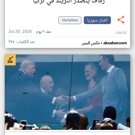
زفاف يتصدر التريند في تركيا
اخبار سوريا
Varieties
Jul 20, 2026
منذ ٢٠ يوم
CA47IZ
عدد الكلمات: ٣٧٤
•
aksalser.com
عكس السير