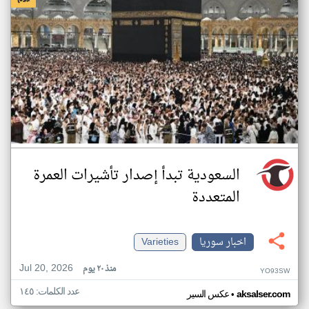
السعودية تبدأ إصدار تأشيرات العمرة
المتعددة
اخبار سوريا
Varieties
Jul 20, 2026
منذ ٢٠ يوم
YO93SW
عدد الكلمات: ١٤٥
•
aksalser.com
عكس السير