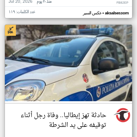
Jul 20, 2026
منذ ٢٠ يوم
FB82EP
عدد الكلمات: ١١٩
•
aksalser.com
عكس السير
حادثة تهز إيطاليا.. وفاة رجل أثناء
توقيفه على يد الشرطة