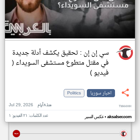
سي إن إن : تحقيق يكشف أدلة جديدة
في مقتل متطوع مستشفى السويداء (
فيديو )
اخبار سوريا
Politics
Jul 29, 2026
منذ ٨ أيام
TM44HH
عدد الكلمات: ٢١ الفيديو: ١
•
aksalser.com
عكس السير