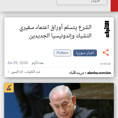
#دولار
الشرع يتسلم أوراق اعتماد سفيري
التشيك وإندونيسيا الجديدين
اخبار سوريا
Politics
Jul 29, 2026
منذ ٨ أيام
NY85UB
عدد الكلمات: ٤٥ الصور: ١
•
alanba.com.kw
جريدة الأنباء