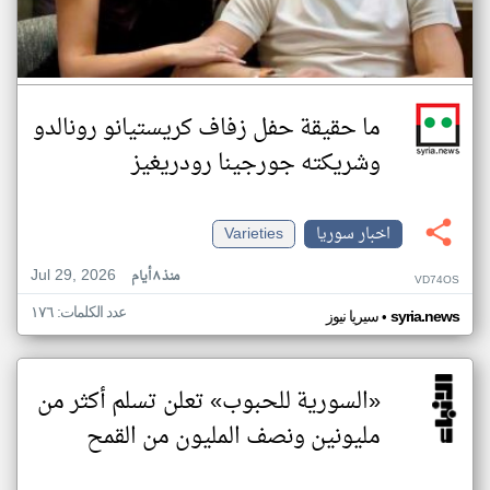
ما حقيقة حفل زفاف كريستيانو رونالدو
وشريكته جورجينا رودريغيز
اخبار سوريا
Varieties
Jul 29, 2026
منذ ٨ أيام
VD74OS
عدد الكلمات: ١٧٦
•
syria.news
سيريا نيوز
«السورية للحبوب» تعلن تسلم أكثر من
مليونين ونصف المليون من القمح