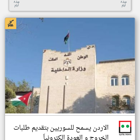
منذ ٨
منذ ٨
أيام
أيام
الاردن يسمح للسوريين بتقديم طلبات
الخروج و العودة الكترونياَ