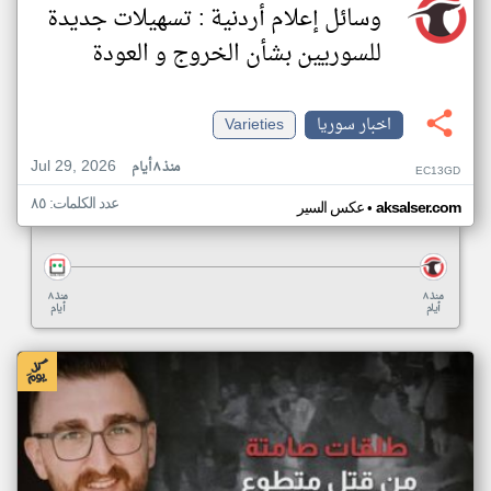
وسائل إعلام أردنية : تسهيلات جديدة
للسوريين بشأن الخروج و العودة
اخبار سوريا
Varieties
Jul 29, 2026
منذ ٨ أيام
EC13GD
عدد الكلمات: ٨٥
•
aksalser.com
عكس السير
منذ ٨
منذ ٨
أيام
أيام