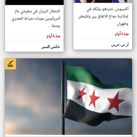
أكسيوس: نتنياهو يشكك في
اشتعال النيران في سفينتي غاز
إمكانية نجاح الاتفاق بين واشنطن
أمريكيتين بميناء دمياط المصري
klyoum.com
تغيير الدولة
وطهران
وسط ...
تعبر
مصادر الأخبار من سوريا
المقالات
منذ ٨ أيام
الموجوده
منذ ٨ أيام
اخبار سوريا على مدار الساعة
هنا عن
وجهة
ار تي عربي
نظر
أهم اخبار سوريا العاجلة والمباشرة
عكس السير
كاتبيها.