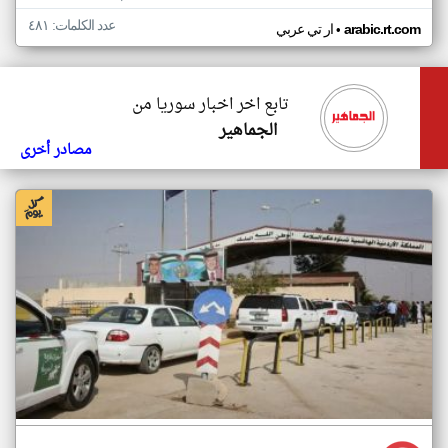
عدد الكلمات: ٤٨١
•
arabic.rt.com
ار تي عربي
تابع اخر اخبار سوريا من
الجماهير
مصادر أخرى