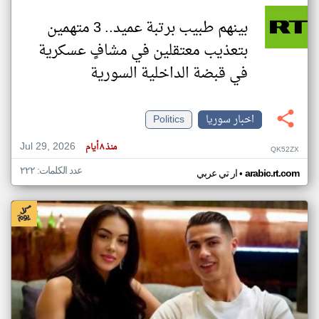
بينهم طبيب برتبة عميد.. 3 متهمين
بتعذيب معتقلين في مشافٍ عسكرية
في قبضة الداخلية السورية
اخبار سوريا
Politics
Jul 29, 2026
منذ ٨ أيام
QK52ZX
عدد الكلمات: ٢٢٢
•
arabic.rt.com
ار تي عربي