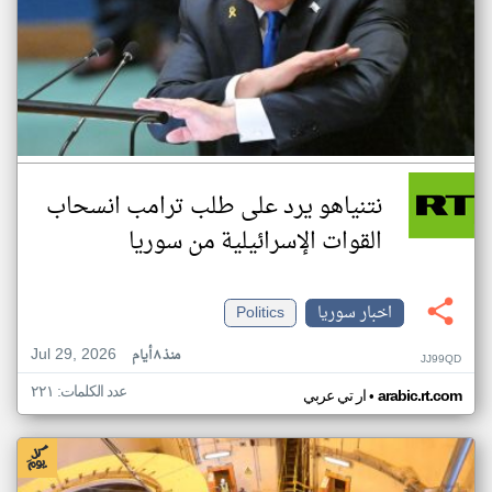
نتنياهو يرد على طلب ترامب انسحاب
القوات الإسرائيلية من سوريا
اخبار سوريا
Politics
Jul 29, 2026
منذ ٨ أيام
JJ99QD
عدد الكلمات: ٢٢١
•
arabic.rt.com
ار تي عربي