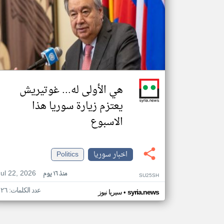
هي الأولى له... غوتيريش
يعتزم زيارة سوريا هذا
الاسبوع
اخبار سوريا
Politics
Jul 22, 2026
منذ ١٦ يوم
SU25SH
عدد الكلمات: ١٢٦
•
syria.news
سيريا نيوز