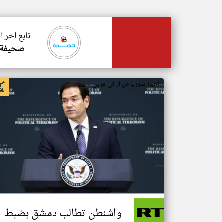
تابع اخر ا
صحيفة 
اخبار سوريا من ار تي عربي
واشنطن تطالب دمشق بضبط