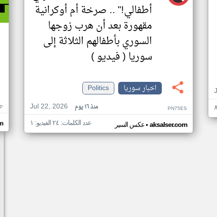
أطفالي!" .. صرخة أم أوكرانية
مقهورة بعد أن هرب زوجها
السوري بأطفالهم الثلاثة إلى
سوريا ( فيديو )
اخبار سوريا
Politics
Jul 22, 2026
منذ ١٦ يوم
P
PN75ES
عدد الكلمات: ٢٤ الفيديو: ١
om
•
aksalser.com
عكس السير