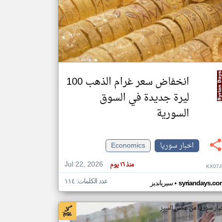
klyoum.com
تغيير الدولة
مصادر الأخبار من سوريا
اخبار سوريا على مدار الساعة
أهم اخبار سوريا العاجلة والمباشرة
انخفاض سعر غرام الذهب 100
ليرة جديدة في السوق
السورية‌‏ ‏
اخبار سوريا
Economics
Jul 22, 2026
منذ ١٦ يوم
KX07J
عدد الكلمات: ١١٤
•
syriandays.co
سيريانديز
بار سوريا من عكس السير