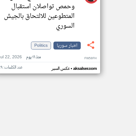
وحمص تواصلان استقبال
المتطوعين للالتحاق بالجيش
السوري
اخبار سوريا
Politics
Jul 22, 2026
منذ ١٦ يوم
FW58FH
عدد الكلمات: ٨٩
•
aksalser.com
عكس السير