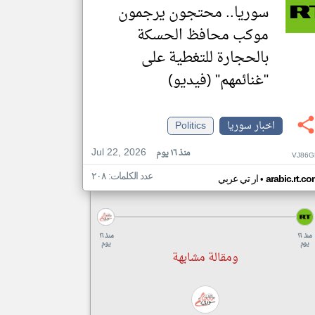
سوريا.. محتجون يرجمون
موكب محافظ الحسكة
بالحجارة للتغطية على
"غنائمهم" (فيديو)
اخبار سوريا
Politics
Jul 22, 2026
منذ ١٦ يوم
VJ86G
عدد الكلمات: ٢٠٨
•
arabic.rt.c
ار تي عربي
منذ ١٦
منذ ١٦
يوم
يوم
ومقالة مشابهة