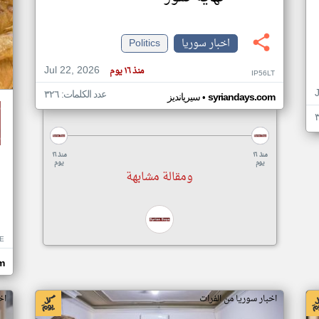
اخبار سوريا
Politics
Jul 22, 2026
منذ ١٦ يوم
IP56LT
عدد الكلمات: ٣٢٦
•
syriandays.com
سيريانديز
منذ ١٦
منذ ١٦
يوم
يوم
ومقالة مشابهة
E
m
اخبار سوريا من الفرات
اخ