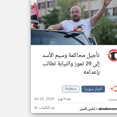
تأجيل محاكمة وسيم الأسد
إلى 29 تموز والنيابة تطالب
بإعدامه
اخبار سوريا
Politics
Jul 22, 2026
منذ ١٦ يوم
TG06B
عدد الكلمات: ٩٨
•
aksalser.co
عكس السير