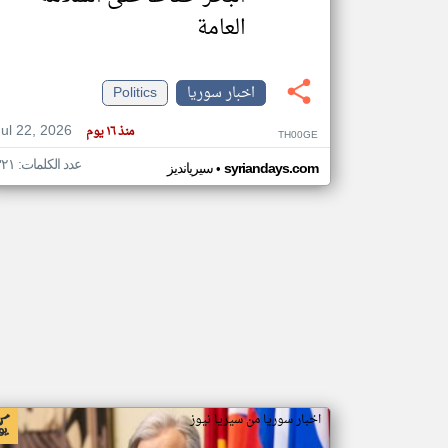
العامة
اخبار سوريا
Politics
تعبر
المقالات
الموجوده
هنا عن
Jul 22, 2026
منذ ١٦ يوم
TH00GE
وجهة
نظر
كاتبيها.
عدد الكلمات: ٣٢١
•
syriandays.com
سيريانديز
اخبار سوريا من سيريا نيوز