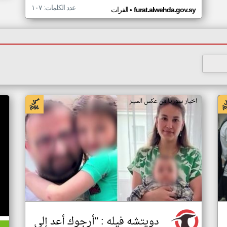
عدد الكلمات: ١٠٧
•
furat.alwehda.gov.sy
الفرات
اخبار سوريا من عكس السير
اخ
دويتشه فيله : "أرجوك أعد إلي