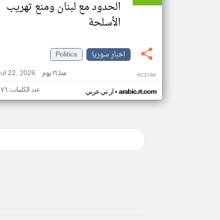
الحدود مع لبنان ومنع تهريب
الأسلحة
اخبار سوريا
Politics
Jul 22, 2026
منذ ١٦ يوم
AC37AV
عدد الكلمات: ١٧٦
•
arabic.rt.com
ار تي عربي