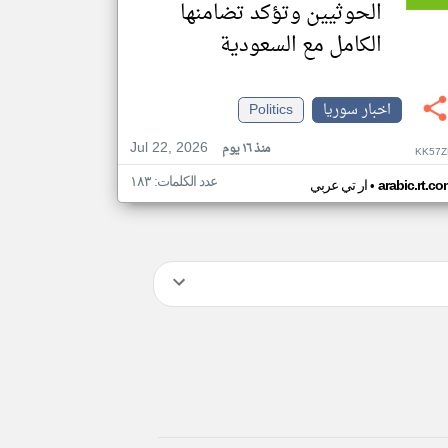
الحوثيين وتؤكد تضامنها
الكامل مع السعودية
اخبار سوريا
Politics
Jul 22, 2026
منذ ١٦ يوم
KK57Z
عدد الكلمات: ١٨٣
•
arabic.rt.c
ار تي عربي