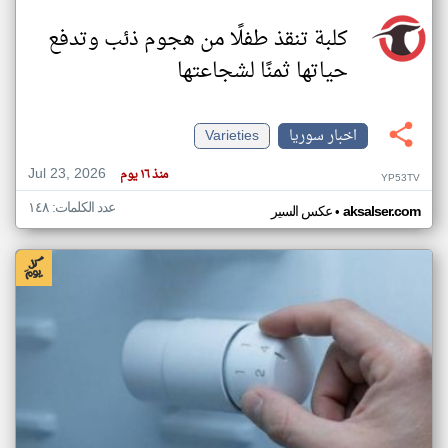
كلبة تنقذ طفلًا من هجوم ذئب وتدفع
حياتها ثمنًا لشجاعتها
اخبار سوريا
Varieties
Jul 23, 2026
منذ ١٦ يوم
YP53TV
عدد الكلمات: ١٤٨
•
aksalser.com
عكس السير