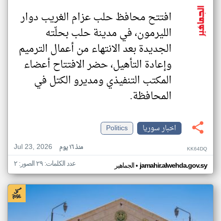
افتتح محافظ حلب عزام الغريب دوار
الليرمون، في مدينة حلب بحلّته
الجديدة بعد الانتهاء من أعمال الترميم
وإعادة التأهيل، حضر الافتتاح أعضاء
المكتب التنفيذي ومديرو الكتل في
المحافظة.
اخبار سوريا
Politics
Jul 23, 2026
منذ ١٦ يوم
KK64DQ
عدد الكلمات: ٢٩ الصور: ٢
•
jamahir.alwehda.gov.sy
الجماهير