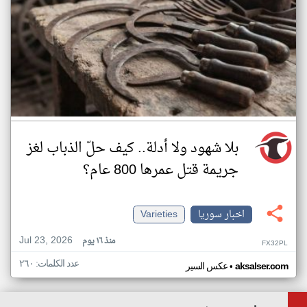
بلا شهود ولا أدلة.. كيف حلّ الذباب لغز
جريمة قتل عمرها 800 عام؟
اخبار سوريا
Varieties
Jul 23, 2026
منذ ١٦ يوم
FX32PL
عدد الكلمات: ٢٦٠
•
aksalser.com
عكس السير