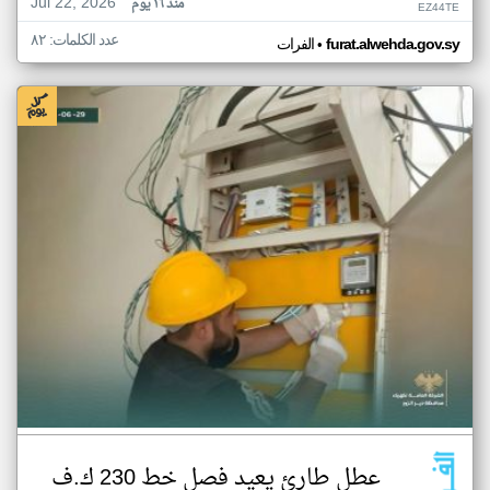
Jul 22, 2026
منذ ١٦ يوم
EZ44TE
عدد الكلمات: ٨٢
•
furat.alwehda.gov.sy
الفرات
عطل طارئ يعيد فصل خط 230 ك.ف