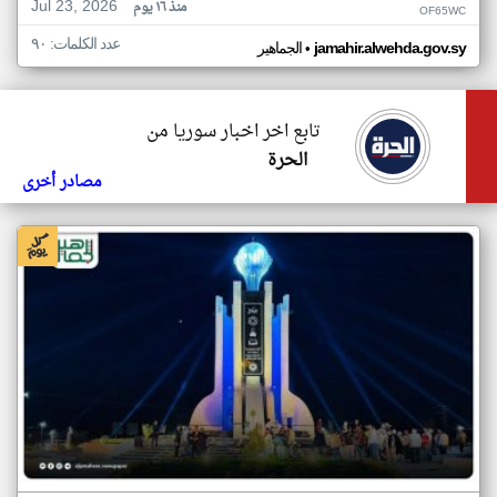
Jul 23, 2026
منذ ١٦ يوم
OF65WC
عدد الكلمات: ٩٠
•
jamahir.alwehda.gov.sy
الجماهير
تابع اخر اخبار سوريا من
الحرة
مصادر أخرى