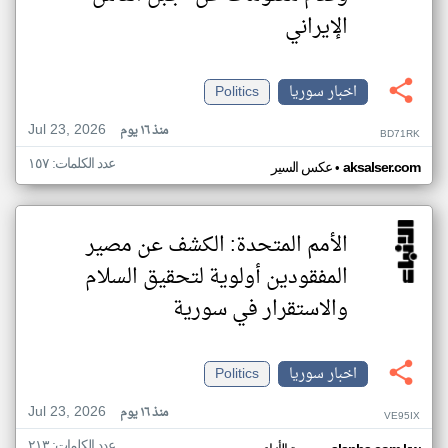
الإيراني
اخبار سوريا
Politics
Jul 23, 2026
منذ ١٦ يوم
BD71RK
عدد الكلمات: ١٥٧
•
aksalser.com
عكس السير
الأمم المتحدة: الكشف عن مصير
المفقودين أولوية لتحقيق السلام
والاستقرار في سورية
اخبار سوريا
Politics
Jul 23, 2026
منذ ١٦ يوم
VE95IX
عدد الكلمات: ٢١٣