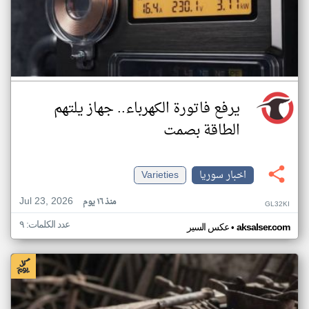
يرفع فاتورة الكهرباء.. جهاز يلتهم
الطاقة بصمت
اخبار سوريا
Varieties
Jul 23, 2026
منذ ١٦ يوم
GL32KI
عدد الكلمات: ٩
•
aksalser.com
عكس السير