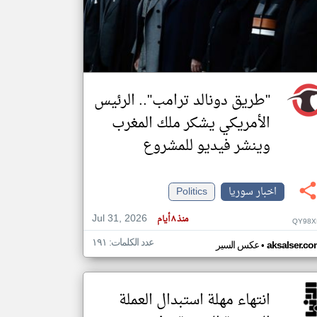
klyoum.com
تغيير الدولة
مصادر الأخبار من سوريا
اخبار سوريا على مدار الساعة
"طريق دونالد ترامب".. الرئيس
أهم اخبار سوريا العاجلة والمباشرة
الأمريكي يشكر ملك المغرب
وينشر فيديو للمشروع
اخبار سوريا
Politics
Jul 31, 2026
منذ ٨ أيام
QY98X
عدد الكلمات: ١٩١
•
aksalser.co
عكس السير
انتهاء مهلة استبدال العملة