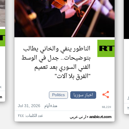
الناطور ينفي والخاني يطالب
بتوضيحات.. جدل في الوسط
الفني السوري بعد تعميم
"الفرق بلا آلات"
K
اخبار سوريا
Politics
om
Jul 31, 2026
منذ ٨ أيام
ML22II
عدد الكلمات: ٢٤٤
•
arabic.rt.com
ار تي عربي