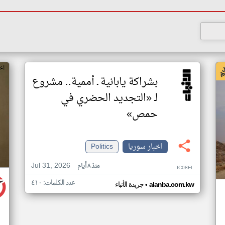
اخ
بشراكة يابانية ـ أممية.. مشروع
لـ «التجديد الحضري في
حمص»
اخبار سوريا
Politics
Jul 31, 2026
منذ ٨ أيام
IC08FL
عدد الكلمات: ٤١٠
•
alanba.com.kw
جريدة الأنباء