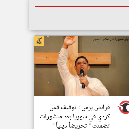
بار سوريا من عكس السير
فرانس برس : توقيف قس
كردي في سوريا بعد منشورات
تضمنت " تحريضاً دينياً "