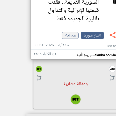
السورية القديمة.. فقدت
قيمتها الإبرائية والتداول
بالليرة الجديدة فقط
اخبار سوريا
Politics
Jul 31, 2026
منذ ٨ أيام
KX24G
عدد الكلمات: ٢٢٤
•
alanba.com.k
جريدة الأنباء
منذ ٨
منذ ٩
أيام
أيام
ومقالة مشابهة