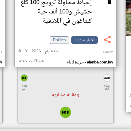
إحباط محاولة ترويج 100 كلغ
حشيش و100 ألف حبة
كبتاغون في اللاذقية
اخبار سوريا
Politics
Jul 31, 2026
منذ ٨ أيام
J
ZI66RC
عدد الكلمات: ١٥٧
•
alanba.com.kw
جريدة الأنباء
w
منذ ٨
منذ ٨
أيام
أيام
ومقالة مشابهة