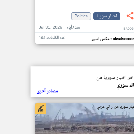
اخبار سوريا
Politics
Jul 31, 2026
منذ ٨ أيام
BA00G
عدد الكلمات: ١٥٤
•
aksalser.co
عكس السير
اخر اخبار سوريا من
ك سوري
مصادر أخرى
بار سوريا من ار تي عربي