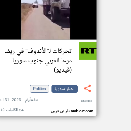
تحركات لـ"الأندوف" في ريف
درعا الغربي جنوب سوريا
(فيديو)
اخبار سوريا
Politics
Jul 31, 2026
منذ ٨ أيام
UM83XE
عدد الكلمات: ٢١٥
•
arabic.rt.com
ار تي عربي