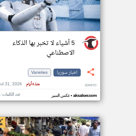
تعبر
المقالات
الموجوده
هنا عن
5 أشياء لا تخبر بها الذكاء
وجهة
نظر
كاتبيها.
الاصطناعي
اخبار سوريا
Varieties
Jul 31, 2026
منذ ٨ أيام
ZD09TO
عدد الكلمات: ٩
•
aksalser.com
عكس السير
اخبار سوريا من سيريا نيوز