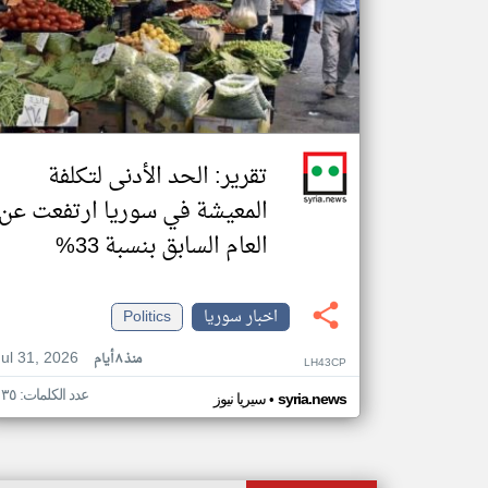
تقرير: الحد الأدنى لتكلفة
المعيشة في سوريا ارتفعت عن
العام السابق بنسبة 33‎%
اخبار سوريا
Politics
Jul 31, 2026
منذ ٨ أيام
LH43CP
عدد الكلمات: ١٣٥
•
syria.news
سيريا نيوز