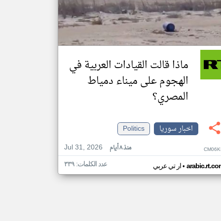
ماذا قالت القيادات العربية في
الهجوم على ميناء دمياط
المصري؟
اخبار سوريا
Politics
Jul 31, 2026
منذ ٨ أيام
CM06K
عدد الكلمات: ٣٣٩
•
arabic.rt.c
ار تي عربي