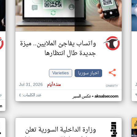
واتساب يفاجئ الملايين.. ميزة
جديدة طال انتظارها
اخبار سوريا
Varieties
Jul 31, 2026
منذ ٨ أيام
ON89TY
عدد الكلمات: ٤
•
P
aksalser.com
عكس السير
m
وزارة الداخلية السورية تعلن