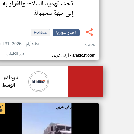
تحت تهديد السلاح والفرار به
إلى جهة مجهولة
اخبار سوريا
Politics
Jul 31, 2026
منذ ٨ أيام
AI78ZN
عدد الكلمات: ١٠٦
•
arabic.rt.com
ار تي عربي
تابع اخر ا
الوسط
اخبار سوريا من ار تي عربي