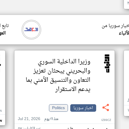
خبار سوريا من
تابع 
أنباء
الع
وزيرا الداخلية السوري
والبحريني يبحثان تعزيز
التعاون والتنسيق الأمني بما
يدعم الاستقرار
اخبار سوريا
Politics
N
Jul 21, 2026
منذ ١٦ يوم
IZ89CZ
w
عدد الكلمات: ٥٧