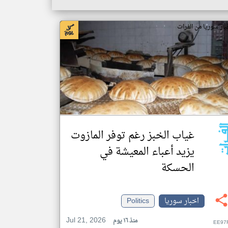
بار سوريا من الفرات
غياب الخبز رغم توفر المازوت
يزيد أعباء المعيشة في
الحسكة
اخبار سوريا
Politics
Jul 21, 2026
منذ ١٦ يوم
EE97