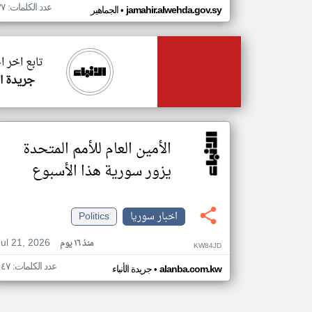
عدد الكلمات: ٣٧
•
jamahir.alwehda.gov.sy
الجماهير
تابع اخر ا
جريدة ال
الأمين العام للأمم المتحدة
يزور سورية هذا الأسبوع
اخبار سوريا
Politics
Jul 21, 2026
منذ ١٦ يوم
KW84JD
عدد الكلمات: ١٤٧
•
alanba.com.kw
جريدة الأنباء