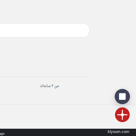
من ٣ ساعات
klyoum.com
ago