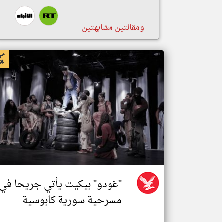
ومقالتين مشابهتين
اخبار سوريا من اندبندنت عربية
"غودو" بيكيت يأتي جريحا في
مسرحية سورية كابوسية