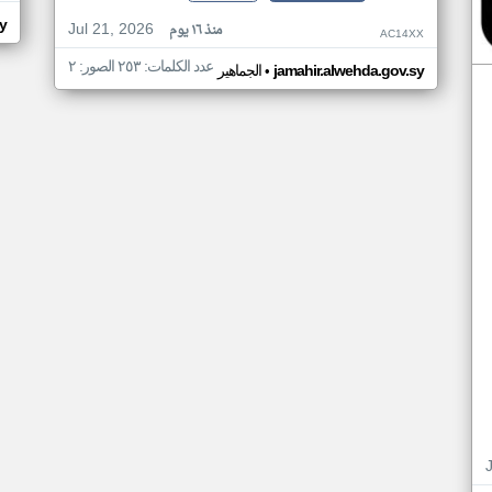
y
Jul 21, 2026
منذ ١٦ يوم
AC14XX
عدد الكلمات: ٢٥٣ الصور: ٢
•
jamahir.alwehda.gov.sy
الجماهير