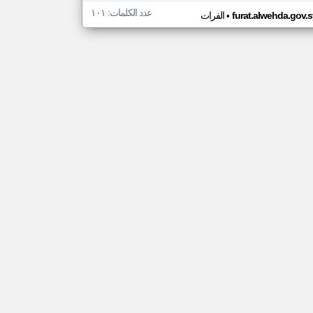
عدد الكلمات: ١٠١
•
furat.alwehda.gov.s
الفرات