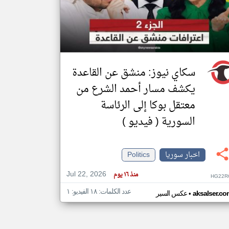
klyoum.com
تغيير الدولة
مصادر الأخبار من سوريا
اخبار سوريا على مدار الساعة
سكاي نيوز: منشق عن القاعدة
أهم اخبار سوريا العاجلة والمباشرة
يكشف مسار أحمد الشرع من
معتقل بوكا إلى الرئاسة
السورية ( فيديو )
اخبار سوريا
Politics
Jul 22, 2026
منذ ١٦ يوم
HG22R
عدد الكلمات: ١٨ الفيديو: ١
•
aksalser.co
عكس السير