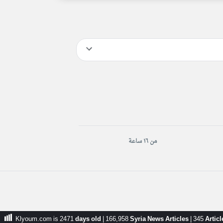
من ١٦ ساعة
Klyoum.com is 2471
days old
|
166,958
Syria News Articles
|
345
Artic