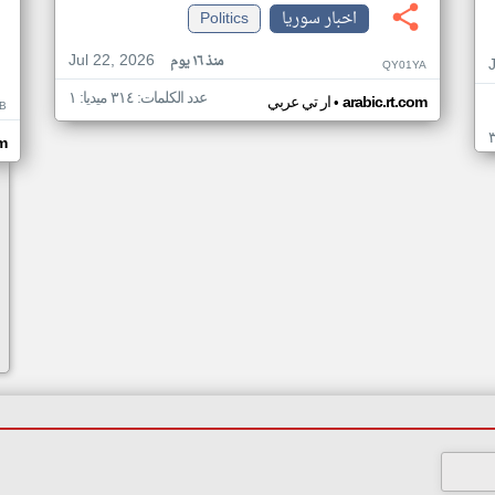
اخبار سوريا
Politics
Jul 22, 2026
منذ ١٦ يوم
QY01YA
عدد الكلمات: ٣١٤ ميديا: ١
•
arabic.rt.com
ار تي عربي
B
om