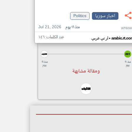
اخبار سوريا
Politics
Jul 21, 2026
منذ ١٦ يوم
WT60W
عدد الكلمات: ١٤٦
•
arabic.rt.c
ار تي عربي
منذ ١٦
منذ ١٦
يوم
يوم
ومقالة مشابهة