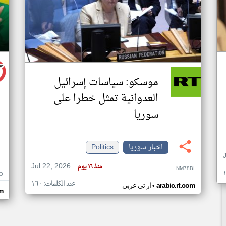
موسكو: سياسات إسرائيل
العدوانية تمثل خطرا على
سوريا
اخبار سوريا
Politics
Jul 22, 2026
منذ ١٦ يوم
NM78BI
O
عدد الكلمات: ١٦٠
•
arabic.rt.com
ار تي عربي
m