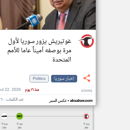
تعبر
المقالات
الموجوده
هنا عن
غوتيريش يزور سوريا لأول
وجهة
نظر
كاتبيها.
مرة بوصفه أميناً عاما للأمم
المتحدة
اخبار سوريا
Politics
Jul 22, 2026
منذ ١٦ يوم
ZZ50RQ
عدد الكلمات: ١٦٠
•
aksalser.com
عكس السير
منذ ١٦
منذ ١٦
منذ ١٦
يوم
يوم
يوم