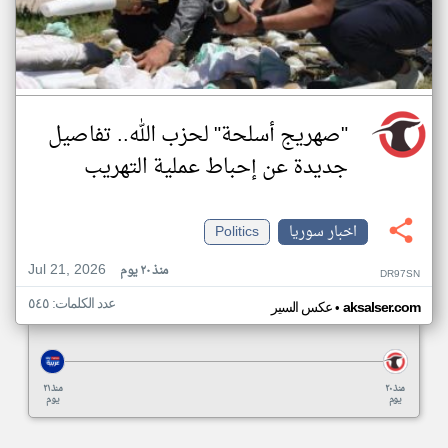
"صهريج أسلحة" لحزب الله.. تفاصيل
جديدة عن إحباط عملية التهريب
اخبار سوريا
Politics
Jul 21, 2026
منذ ٢٠ يوم
DR97SN
عدد الكلمات: ٥٤٥
•
aksalser.com
عكس السير
منذ ٢٠
منذ ٢١
يوم
يوم