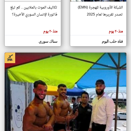
الشبكة الأوروبية للهجرة (EMN)
تكاليف الموت بالملايين .. كم تبلغ
تصدر تقريرها لعام 2025
فاتورة الإنسان السوري الأخيرة؟
klyoum.com
تغيير الدولة
تعبر
مصادر الأخبار من سوريا
المقالات
منذ ٢٠ يوم
منذ ٢٠ يوم
الموجوده
اخبار سوريا على مدار الساعة
هنا عن
وجهة
قناة حلب اليوم
سناك سوري
نظر
أهم اخبار سوريا العاجلة والمباشرة
كاتبيها.