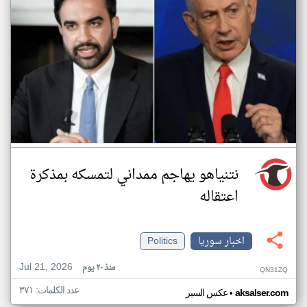
نتنياهو يهاجم ممداني لتمسكه بمذكرة
اعتقاله
اخبار سوريا
Politics
Jul 21, 2026
منذ ٢٠ يوم
QN31ZQ
عدد الكلمات: ٣٧١
•
aksalser.com
عكس السير