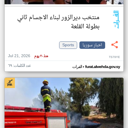
منتخب ديرالزور لبناء الاجسام ثاني
بطولة القلعة
اخبار سوريا
Sports
Jul 21, 2026
منذ ٢٠ يوم
TS79YE
عدد الكلمات: ٦٩
•
furat.alwehda.gov.sy
الفرات