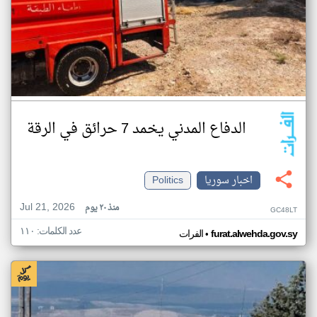
الدفاع المدني يخمد 7 حرائق في الرقة
اخبار سوريا
Politics
Jul 21, 2026
منذ ٢٠ يوم
GC48LT
عدد الكلمات: ١١٠
•
furat.alwehda.gov.sy
الفرات