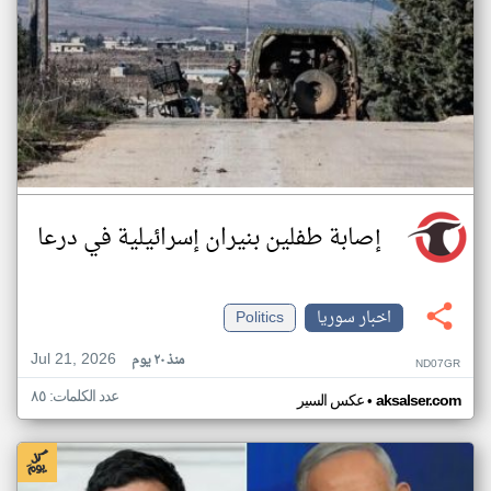
إصابة طفلين بنيران إسرائيلية في درعا
اخبار سوريا
Politics
Jul 21, 2026
منذ ٢٠ يوم
ND07GR
عدد الكلمات: ٨٥
•
aksalser.com
عكس السير