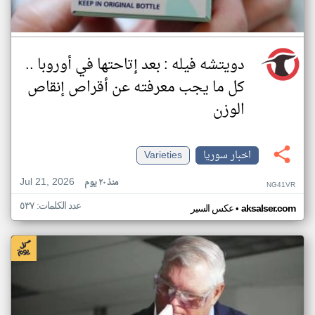
دويتشه فيله : بعد إتاحتها في أوروبا ..
كل ما يجب معرفته عن أقراص إنقاص
الوزن
اخبار سوريا
Varieties
Jul 21, 2026
منذ ٢٠ يوم
NG41VR
عدد الكلمات: ٥٣٧
•
aksalser.com
عكس السير