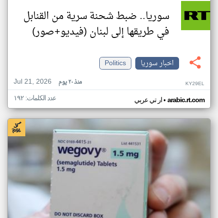
سوريا.. ضبط شحنة سرية من القنابل
في طريقها إلى لبنان (فيديو+صور)
اخبار سوريا
Politics
Jul 21, 2026
منذ ٢٠ يوم
KY29EL
عدد الكلمات: ١٩٢
•
arabic.rt.com
ار تي عربي