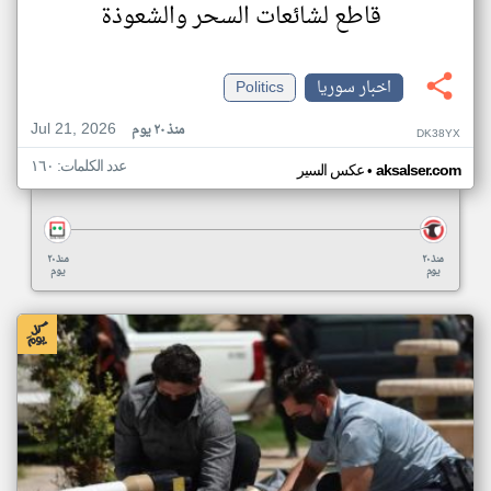
قاطع لشائعات السحر والشعوذة
اخبار سوريا
Politics
Jul 21, 2026
منذ ٢٠ يوم
DK38YX
عدد الكلمات: ١٦٠
•
aksalser.com
عكس السير
منذ ٢٠
منذ ٢٠
يوم
يوم