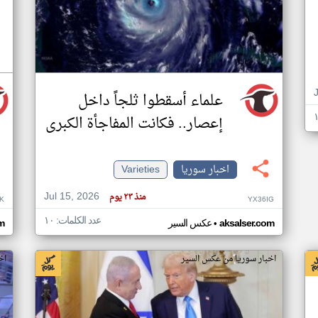
علماء أسقطوا ثلجاً داخل
إعصار.. فكانت المفاجأة الكبرى
اخبار سوريا
Varieties
Jul 15, 2026
منذ ٢٣ يوم
K
YX36IG
عدد الكلمات: ١٠
•
aksalser.com
عكس السير
m
اخبار سوريا من عكس السير
اخ