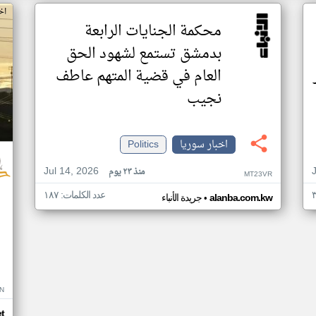
اخ
محكمة الجنايات الرابعة
بدمشق تستمع لشهود الحق
العام في قضية المتهم عاطف
نجيب
اخبار سوريا
Politics
Jul 14, 2026
منذ ٢٣ يوم
MT23VR
عدد الكلمات: ١٨٧
•
alanba.com.kw
جريدة الأنباء
N
t