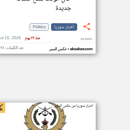
جديدة
اخبار سوريا
Politics
تعبر
المقالات
الموجوده
هنا عن
Jul 15, 2026
منذ ٢٣ يوم
BK48RS
وجهة
نظر
كاتبيها.
عدد الكلمات: ١٢٨
•
aksalser.com
عكس السير
اخبار سوريا من عكس السير