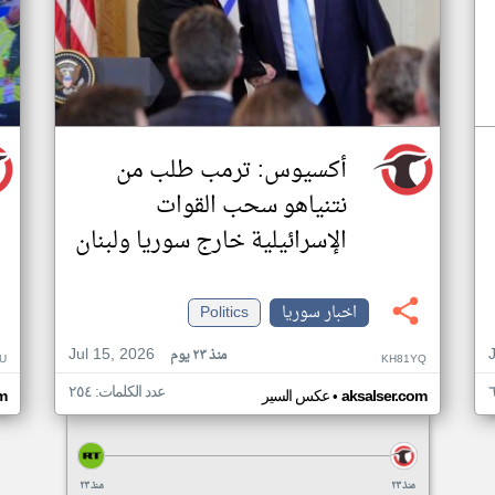
أكسيوس: ترمب طلب من
نتنياهو سحب القوات
الإسرائيلية خارج سوريا ولبنان
اخبار سوريا
Politics
Jul 15, 2026
منذ ٢٣ يوم
U
KH81YQ
عدد الكلمات: ٢٥٤
•
aksalser.com
عكس السير
m
منذ ٢٣
منذ ٢٣