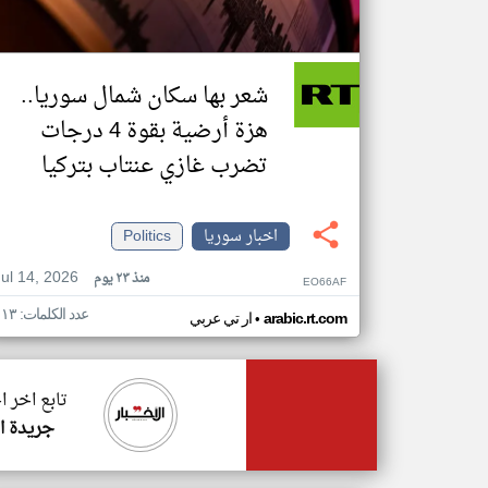
شعر بها سكان شمال سوريا..
هزة أرضية بقوة 4 درجات
تضرب غازي عنتاب بتركيا
اخبار سوريا
Politics
Jul 14, 2026
منذ ٢٣ يوم
EO66AF
عدد الكلمات: ١١٣
•
arabic.rt.com
ار تي عربي
تابع اخر ا
جريدة ال