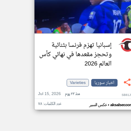
إسبانيا تهزم فرنسا بثنائية
وتحجز مقعدها في نهائي كأس
العالم 2026
اخبار سوريا
Varieties
Jul 15, 2026
منذ ٢٣ يوم
SB81J
عدد الكلمات: ٧٨
•
aksalser.co
عكس السير