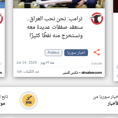
ترامب: نحن نحب العراق..
سنعقد صفقات عديدة معه
ونستخرج منه نفطًا كثيرًا
اخبار سوريا
Politics
Jul 14, 2026
منذ ٢٣ يوم
J
OJ44JW
عدد الكلمات: ١٥٨
•
aksalser.com
عكس السير
m
خبار سوريا من
تابع 
أخبار
موق