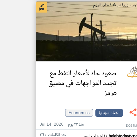
بار سوريا من قناة حلب اليوم
صعود حاد لأسعار النفط مع
تجدد المواجهات في مضيق
هرمز
اخبار سوريا
Economics
Jul 14, 2026
منذ ٢٣ يوم
DO24M
عدد الكلمات: ٢٦١
•
halabtodaytv.ne
قناة حلب اليوم