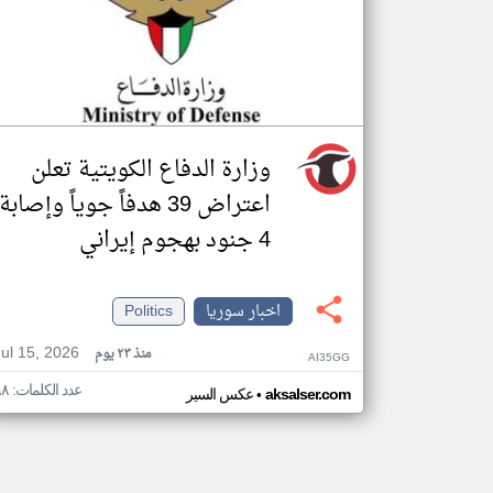
وزارة الدفاع الكويتية تعلن
اعتراض 39 هدفاً جوياً وإصابة
4 جنود بهجوم إيراني
اخبار سوريا
Politics
Jul 15, 2026
منذ ٢٣ يوم
AI35GG
عدد الكلمات: ٦٨
•
aksalser.com
عكس السير