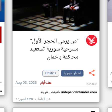
"من يرمي الحجر الأول"
مسرحية سورية تستعيد
محاكمة باخمان
اخبار سوريا
Politics
Aug 03, 2026
منذ ٤ أيام
W
KX42LM
m
•
independentarabia.com
اندبندنت عربية
عدد الكلمات: ١٢٩٤ الصور: ٢