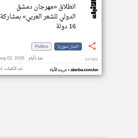
انطلاق «مهرجان دمشق
الدولي للشعر العربي» بمشاركة
16 دولة
اخبار سوريا
Politics
Aug 02, 2026
منذ ٤ أيام
KX79QX
عدد الكلمات: ٦٤
•
alanba.com.kw
جريدة الأنباء