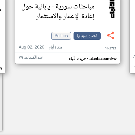
مباحثات سورية - يابانية حول
إعادة الإعمار والاستثمار
اخبار سوريا
Politics
Aug 02, 2026
منذ ٤ أيام
YN27LT
عدد الكلمات: ٧٩
•
E
alanba.com.kw
جريدة الأنباء
w