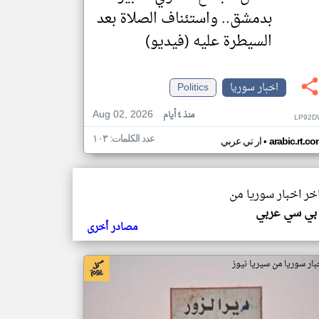
بدمشق.. واستئناف الصلاة بعد
السيطرة عليه (فيديو)
اخبار سوريا
Politics
Aug 02, 2026
منذ ٤ أيام
LP92D
عدد الكلمات: ١٠٣
•
arabic.rt.c
ار تي عربي
اخر اخبار سوريا من
بي سي عربي
مصادر أخرى
بار سوريا من سيريا نيوز