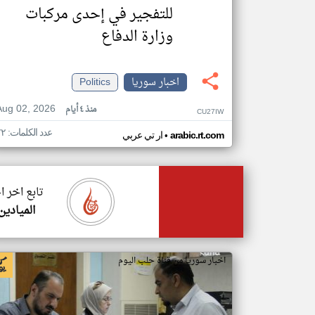
للتفجير في إحدى مركبات
وزارة الدفاع
اخبار سوريا
Politics
Aug 02, 2026
منذ ٤ أيام
CU27IW
عدد الكلمات: ٧٢
•
arabic.rt.com
ار تي عربي
تابع اخر ا
الميادين
اخبار سوريا من قناة حلب اليوم