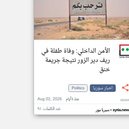
الأمن الداخلي: وفاة طفلة في
ريف دير الزور نتيجة جريمة
خنق
اخبار سوريا
Politics
Aug 02, 2026
منذ ٤ أيام
JS05A
عدد الكلمات: ٩١
•
syria.new
سيريا نيوز