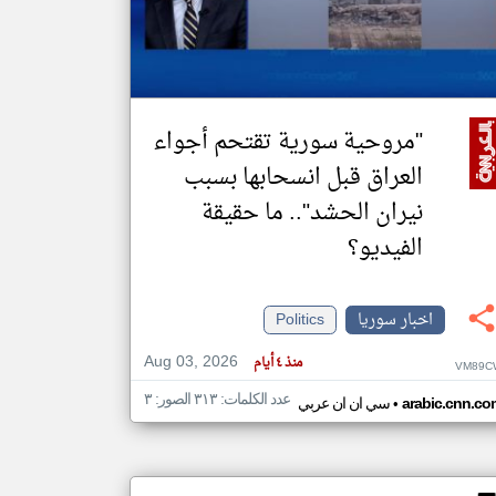
klyoum.com
تغيير الدولة
مصادر الأخبار من سوريا
"مروحية سورية تقتحم أجواء
اخبار سوريا على مدار الساعة
العراق قبل انسحابها بسبب
أهم اخبار سوريا العاجلة والمباشرة
نيران الحشد".. ما حقيقة
الفيديو؟
اخبار سوريا
Politics
Aug 03, 2026
منذ ٤ أيام
VM89C
عدد الكلمات: ٣١٣ الصور: ٣
•
arabic.cnn.co
سي ان ان عربي