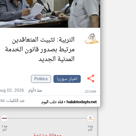
التربية: تثبيت المتعاقدين
مرتبط بصدور قانون الخدمة
المدنية الجديد
اخبار سوريا
Politics
Aug 02, 2026
منذ ٤ أيام
ZZ16ME
عدد الكلمات: ٣٨٥
•
halabtodaytv.net
قناة حلب اليوم
منذ ٤
منذ ٤
أيام
أيام