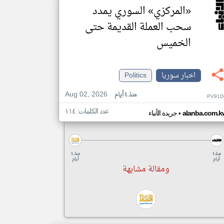
«المركزي» السوري يمدد
سحب العملة القديمة حتى
الخميس
اخبار سوريا
Politics
Aug 02, 2026
منذ ٤ أيام
PV91D
عدد الكلمات: ١١٤
•
alanba.com.k
جريدة الأنباء
منذ ٤
منذ ٤
أيام
أيام
ومقالة مشابهة