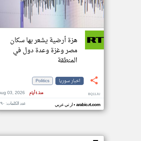
تعبر
المقالات
الموجوده
هزة أرضية يشعر بها سكان
هنا عن
وجهة
نظر
مصر وغزة وعدة دول في
كاتبيها.
المنطقة
اخبار سوريا
Politics
Aug 03, 2026
منذ ٤ أيام
BQ11JU
عدد الكلمات: ٢٩٠
•
arabic.rt.com
ار تي عربي