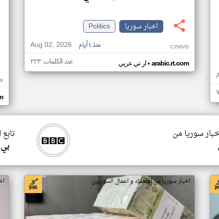
اخبار سوريا
Politics
Aug 02, 2026
منذ ٤ أيام
CJ58VD
عدد الكلمات: ٢٢٣
•
arabic.rt.com
ار تي عربي
W
om
خبار سوريا من
تابع 
بي 
اخبار سوريا من اقتصاد و اعمال السوريين
اخ