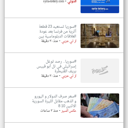
-
الدولي
syria-lottery.com
#سوريا تستعيد 23 قطعة
أثرية من فرنسا بعد عودة
العلاقات الدبلوماسية بين
-
ار تي عربي
منذ ٣٠ دقيقة
#سوريا.. رصد توغل
إسرائيلي في تل أبو قبيس
بريف القنيطرة
-
ار تي عربي
منذ ٣٠ دقيقة
#سعر صرف الدولار و اليورو
و الذهب مقابل الليرة السورية
الاثنين 10 8
-
عكس السير
منذ ٣ ساعات