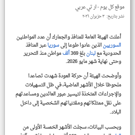
إسم
موقع كل يوم -
ار تي عربي
الم
و
العن
نشر بتاريخ: ٣ حزيران ٢٠٢٦
الا
للمق
أعلنت الهيئة العامة للمنافذ والجمارك أن عدد المواطنين
السوريين
الذين عادوا طوعا إلى
سوريا
عبر المنافذ
الحدودية مع
لبنان
بلغ 369
ألف
مواطن منذ التحرير
وحتى نهاية شهر مايو 2026.
klyoum.com
وأوضحت الهيئة أن حركة العودة شهدت تصاعدا
ملحوظا خلال الأشهر الماضية، في ظل التسهيلات
والإجراءات المتخذة لتيسير عبور العائدين ومساعدتهم
على نقل ممتلكاتهم ومقتنياتهم الشخصية إلى داخل
البلاد.
وبحسب البيانات، سجلت الأشهر الخمسة الأولى من