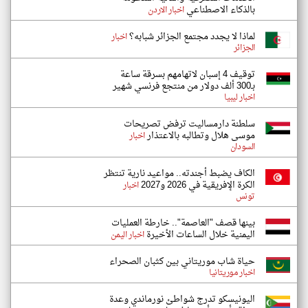
بالذكاء الاصطناعي
اخبار الاردن
لماذا لا يجدد مجتمع الجزائر شبابه؟
اخبار
الجزائر
توقيف 4 إسبان لاتهامهم بسرقة ساعة
بـ300 ألف دولار من منتجع فرنسي شهير
اخبار ليبيا
سلطنة دارمساليت ترفض تصريحات
موسى هلال وتطالبه بالاعتذار
اخبار
السودان
الكاف يضبط أجندته.. مواعيد نارية تنتظر
الكرة الإفريقية في 2026 و2027
اخبار
تونس
بينها قصف "العاصمة".. خارطة العمليات
اليمنية خلال الساعات الأخيرة
اخبار اليمن
حياة شاب موريتاني بين كثبان الصحراء
اخبار موريتانيا
اليونيسكو تدرج شواطئ نورماندي وعدة