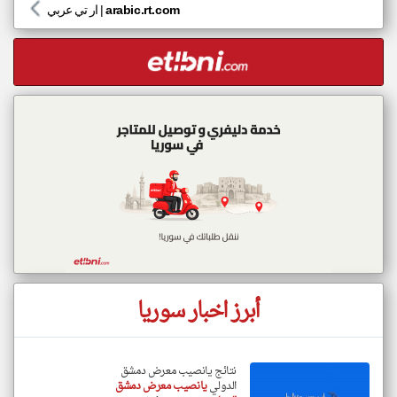
arabic.rt.com
|
ار تي عربي
أبرز اخبار سوريا
نتائج يانصيب معرض دمشق
الدولي
يانصيب معرض دمشق