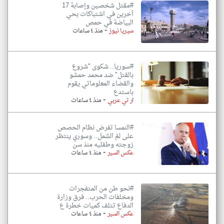
#مقتل شخصين وإصابة 17
آخرين في اشتباكات بحي
البياضة في حمص
-
سيريا نيوز
منذ ٤ ساعات
#سوريا.. شكوى "شروع
بالقتل" ضد محمد حمشو
والقضاء المعلوماتي يقوم
باستدع
-
ار تي عربي
منذ ٤ ساعات
#النمسا تفرض نظام الحصص
على لمّ الشمل.. وسوري ينتظر
زوجته وطفليه منذ سن
-
عكس السير
منذ ٤ ساعات
#نحو طن من المتفجرات
ومخلفات الحرب.. فرق وزارة
الدفاع تتلف كميات خطرة ع
-
عكس السير
منذ ٤ ساعات