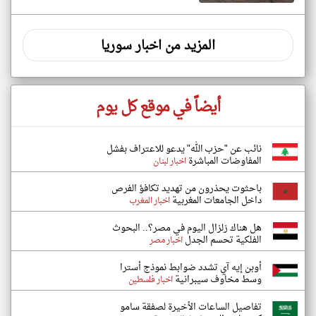
المزيد من اخبار سوريا
أيضاً في موقع كل يوم
نائب عن "حزب الله" يدعو للاعتراف بفشل
المفاوضات المباشرة
اخبار لبنان
باحثوت يحذرون من تهديد تكافؤ الفرص
داخل الجامعات المغربية
اخبار المغرب
هل هناك زلزال اليوم في مصر؟.. البحوث
الفلكية تحسم الجدل
اخبار مصر
أوبن إيه آي تشدد ضوابط نموذج أسترا
وسط مخاوف سيبرانية
اخبار فلسطين
تفاصيل الساعات الأخيرة لصفقة سامو