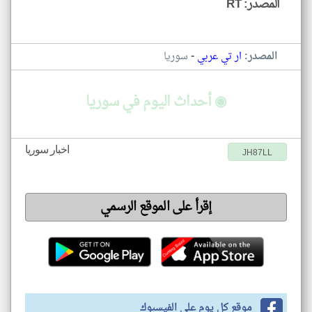
المصدر: RT
-
المصدر:
ار تي عربي
سوريا
◉ أحداث اليوم في سوريا
اخبار سوريا
JH87LL
إقرأ على الموقع الرسمي
موقع كل يوم على الفيسبوك