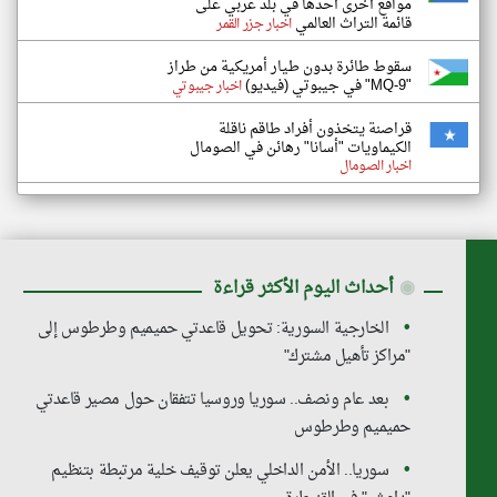
مواقع أخرى أحدها في بلد عربي على
قائمة التراث العالمي
اخبار جزر القمر
سقوط طائرة بدون طيار أمريكية من طراز
"MQ-9" في جيبوتي (فيديو)
اخبار جيبوتي
قراصنة يتخذون أفراد طاقم ناقلة
الكيماويات "أسانا" رهائن في الصومال
اخبار الصومال
◉
أحداث اليوم الأكثر قراءة
الخارجية السورية: تحويل قاعدتي حميميم وطرطوس إلى
"مراكز تأهيل مشترك"
بعد عام ونصف.. سوريا وروسيا تتفقان حول مصير قاعدتي
حميميم وطرطوس
سوريا.. الأمن الداخلي يعلن توقيف خلية مرتبطة بتنظيم