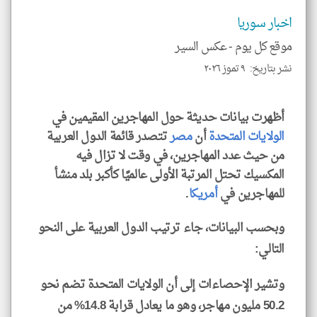
الم
و
اخبار سوريا
العن
الا
للمق
موقع كل يوم -
عكس السير
نشر بتاريخ: ٩ تموز ٢٠٢٦
أظهرت بيانات حديثة حول المهاجرين المقيمين في
klyoum.com
الولايات المتحدة
أن
مصر
تتصدر قائمة الدول العربية
من حيث عدد المهاجرين، في وقت لا تزال فيه
المكسيك تحتل المرتبة الأولى عالميًا كأكبر بلد منشأ
للمهاجرين في
أمريكا
.
وبحسب البيانات، جاء ترتيب الدول العربية على النحو
التالي:
وتشير الإحصاءات إلى أن الولايات المتحدة تضم نحو
50.2 مليون مهاجر، وهو ما يعادل قرابة 14.8% من