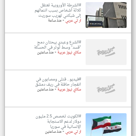
#الشرطة الأوروبية تعتقل
ثلاثة أشخاص بسبب انتمائهم
إلى شبكتي تهريب سوريت
-
ار تي عربي
منذ ساعة
#الشرع وعبدي يبحثان دمج
"قسد" وسط توتر في الحسكة
-
سكاي نيوز عربية
منذ ساعتين
#فيديو.. قتلى ومصابون في
انفجار حافلة في ريف دمشق
-
سكاي نيوز عربية
منذ ساعتين
#الكويت تخصص 2.5 مليون
دولار لدعم الاستجابة
الإنسانية في سوريا
-
ار تي عربي
منذ ساعتين