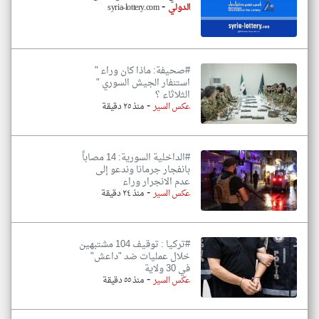
-
الدولي
syria-lottery.com
#صحيفة: ماذا كان وراء "
استنفار الجيش السوري "
الثلاثاء ؟
-
عكس السير
منذ ٢٥ دقيقة
#الداخلية السورية: 14 مصاباً
بانفجار جرمانا وندعو إلى
عدم الانجرار وراء
-
عكس السير
منذ ٢٤ دقيقة
#تركيا : توقيف 104 مشتبهين
خلال عمليات ضد "داعش"
في 30 ولاية
-
عكس السير
منذ ٥٥ دقيقة