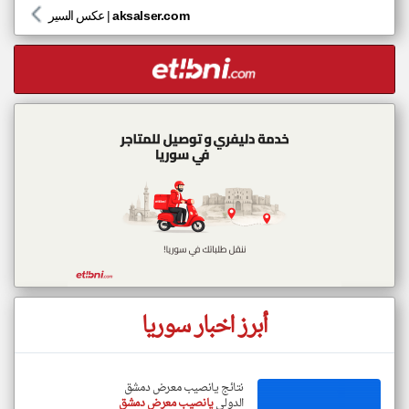
aksalser.com
|
عكس السير
أبرز اخبار سوريا
نتائج يانصيب معرض دمشق
الدولي
يانصيب معرض دمشق