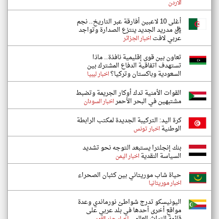
الاردن
أغلى 10 لاعبين أفارقة عبر التاريخ.. نجم
ريال مدريد الجديد ينتزع الصدارة وتواجد
عربي لافت
اخبار الجزائر
تعاون بين قوى إقليمية نافذة.. ماذا
تستهدف اتفاقية الدفاع المشترك بين
السعودية وباكستان وتركيا؟
اخبار ليبيا
القوات الأمنية تدك أوكار الجريمة وتضبط
مشتبهين في البحر الأحمر
اخبار السودان
كرة اليد: التركيبة الجديدة لمكتب الرابطة
الوطنية
اخبار تونس
بنك إنجلترا يستبعد التوجه نحو تشديد
السياسة النقدية
اخبار اليمن
حياة شاب موريتاني بين كثبان الصحراء
اخبار موريتانيا
اليونيسكو تدرج شواطئ نورماندي وعدة
مواقع أخرى أحدها في بلد عربي على
قائمة التراث العالمي