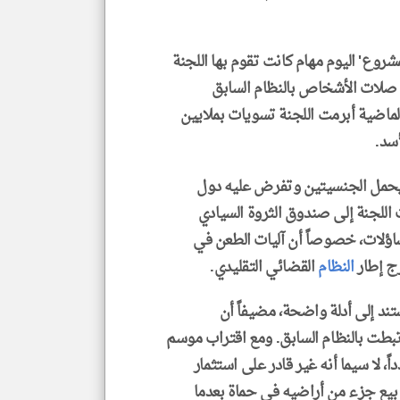
روع' اليوم مهام كانت تقوم بها اللجنة
 صلات الأشخاص بالنظام السابق
ماضية أبرمت اللجنة تسويات بملايين
أسد.
 يحمل الجنسيتين وتفرض عليه دول
اللجنة إلى صندوق الثروة السيادي
 تساؤلات، خصوصاً أن آليات الطعن في
رج إطار
النظام
القضائي التقليدي.
ند إلى أدلة واضحة، مضيفاً أن
رتبطت بالنظام السابق. ومع اقتراب موسم
لا سيما أنه غير قادر على استثمار
يؤكد أنه اكتشف عام 2025 استحالة بيع جزء من أراضيه في حماة بعدما