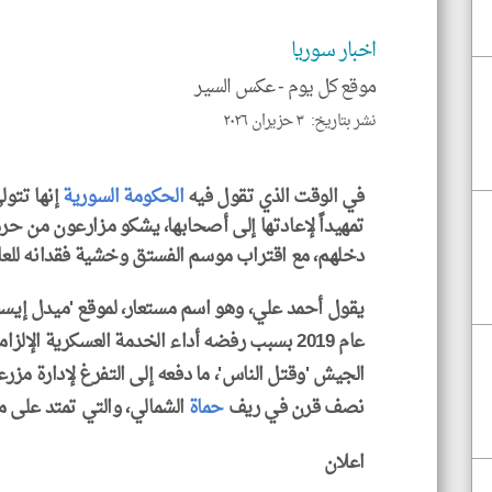
اخبار سوريا
موقع كل يوم -
عكس السير
نشر بتاريخ: ٣ حزيران ٢٠٢٦
في الوقت الذي تقول فيه
الحكومة السورية
إنها تتول
تمهيداً لإعادتها إلى أصحابها، يشكو مزارعون من 
دخلهم، مع اقتراب موسم الفستق وخشية فقدانه للعام 
يقول أحمد علي، وهو اسم مستعار، لموقع 'ميدل إيس
عام 2019 بسبب رفضه أداء الخدمة العسكرية الإلزامية. ويوضح
الجيش 'وقتل الناس'، ما دفعه إلى التفرغ لإدارة مزرعة
نصف قرن في ريف
حماة
الشمالي، والتي تمتد على مساحة 150
اعلان