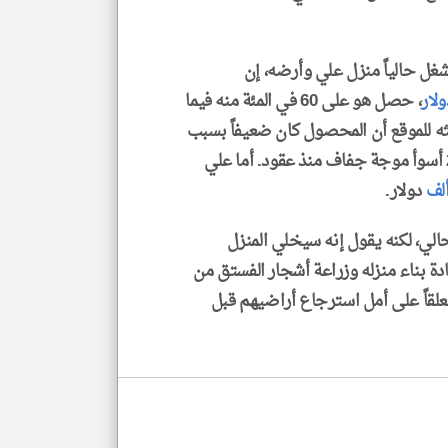
ل حالياً منزل علي وأرضه، إن
ولار
، حصل هو على 60 في المئة منه فيما
ثه للموقع أن المحصول كان ضعيفاً بسبب
الجفاف، في وقت شهدت فيه سوريا خلال عام 2025 أسوأ موجة جفاف منذ عقود. أما علي
لف
دولار.
الي، لكنه يقول إنه سيخلي المنزل
دة بناء منزله وزراعة أشجار الفستق من
علقاً على أمل استرجاع أراضيهم قبل