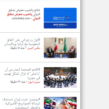
نتائج يانصيب معرض دمشق
الدولي
يانصيب معرض دمشق
-
الدولي
syria-lottery.com
تعبر
المقالات
الموجوده
هنا عن
وجهة
نظر
#أول رد إيراني على اتفاق
كاتبيها.
السعودية مع تركيا وباكستان
-
عكس السير
منذ ١٨ دقيقة
#الأمم المتحدة تُحذر من أن
"داعش" لا تزال تشكل تهديد
في سوريا
-
سيريا نيوز
منذ ٣٣ دقيقة
#رويترز: حرب إيران تستنزف
ترسانة الصواريخ الأميركية ..
واشنطن استخدمت ...