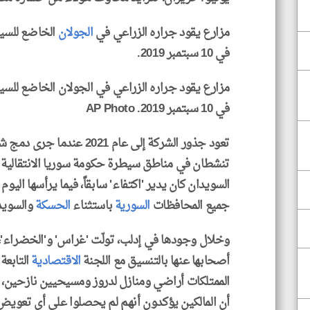
مزارع يقود جراره الزراعي في
الجولان
الخاضع للسيط
في 10 سبتمبر 2019.
مزارع يقود جراره الزراعي في الجولان الخاضع للسيط
في 10 سبتمبر 2019. AP Photo
تعود جذور الشركة إلى عام 21
تنشطان في مناطق سيطرة حكومة سوريا الانتقالية في
السويدان كان يدير 'اكتفاء' سابقاً، فيما يرأسها الي
جميع المحافظات
السورية
باستثناء
الحسكة
والسويد
وخلال وجودها في إدلب، تولّت 'غراس' و'الخضراء'، ثم
أصحابها عنها بالتنسيق مع اللجنة
الاقتصادية
التابعة
أن المالكين يؤكدون أنهم لم يحصلوا على أي تعويض