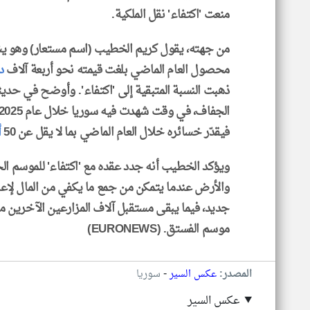
منعت 'اكتفاء' نقل الملكية.
من جهته، يقول كريم الخطيب (اسم مستعار) وهو يشغ
محصول العام الماضي بلغت قيمته نحو أربعة آلاف
د
ذهبت النسبة المتبقية إلى 'اكتفاء'. وأوضح في حدي
فيقدّر خسائره خلال العام الماضي بما لا يقل عن 50
أ
ويؤكد الخطيب أنه جدد عقده مع 'اكتفاء' للموسم الح
والأرض عندما يتمكن من جمع ما يكفي من المال لإعا
جديد، فيما يبقى مستقبل آلاف المزارعين الآخرين م
موسم الفستق. (EURONEWS)
-
المصدر:
عكس السير
سوريا
عكس السير