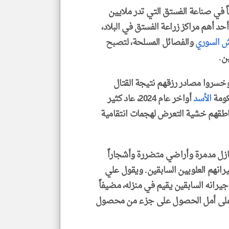
ياً في صناعة الفستق التي تدر ملايين
 أحد أهم مراكز زراعة الفستق في البلاد،
ش السوري
والفصائل المسلحة، لتصبح
ن.
 وخسروا مصادر رزقهم نتيجة القتال
كومة
الأسد
أواخر عام 2024، عاد كثير
مناطقهم خشية التعرض لهجمات انتقامية
نازل مدمرة وأراضي متضررة وأشجاراً
يرانهم العلويين السابقين. ويقول علي
يرانه السابقين يقيم في منزله، مضيفاً
ء على أمل الحصول على جزء من محصول