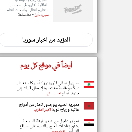
#سوريا وتركيا توقعان
اتفاقية تعاون في مجالي
التعليم العالي والبحث العلم
-
سيريانديز
منذ ساعة
المزيد من اخبار سوريا
أيضاً في موقع كل يوم
مسؤول لبناني لـ"رويترز": أميركا ستختار
دولاً من قائمة مختصرة لإرسال قوات إلى
جنوب لبنان
اخبار لبنان
مديرية الصيد ببوجدور تحذر من أمواج
عاتية ورياح قوية
اخبار المغرب
تحذير عاجل من عضو غرفة السياحة
بشأن إعلانات الحج والعمرة على مواقع
التواصل
اخبار مصر