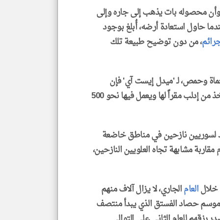
، وأن محصوله بات يذهب إلى جاره وإلى
دما حاول استعادة أرضه، أُبلغ بوجود
رائم
، من دون توضيح طبيعة تلك
ماة وحمص، لـ 'ميدل إيست آي' فإن
الشركة الحكومية المتخصصة بالاستثمار الزراعي تتخذ من إدلب مقراً لها ويعمل فيها نحو 500
د لسوريين نازحين في مناطق خاضعة
 مقاربة مشابهة تجاه العلويين النازحين،
ن خلال
العام
الجاري، لا يزال آلاف منهم
 موسم حصاد الفستق الذي يبدأ منتصف
رزقهم للعام الثاني على التوالي.