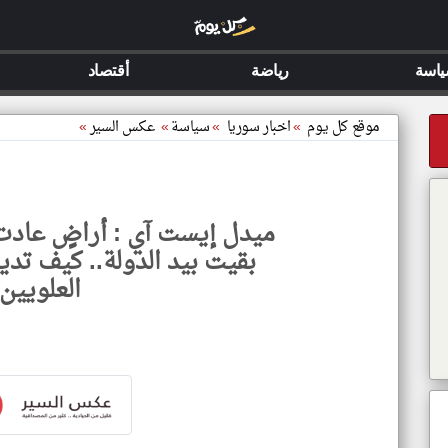
اسة
رياضة
أقتصاد
موقع كل يوم
»
اخبار سوريا
»
سياسة
»
عكس السير
»
ميدل إيست آي : أراضٍ عادت
بقيت بيد الدولة.. كيف تد
العلويين