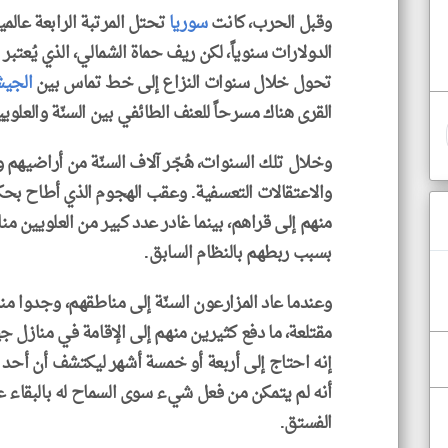
وقبل الحرب، كانت
سوريا
تحتل المرتبة الرابعة عالم
الدولارات سنوياً، لكن ريف حماة الشمالي، الذي يُعتبر
تحول خلال سنوات النزاع إلى خط تماس بين
الجي
القرى هناك مسرحاً للعنف الطائفي بين السنّة والعلويي
وخلال تلك السنوات، هُجّر آلاف السنّة من أراضيهم
والاعتقالات التعسفية. وعقب الهجوم الذي أطاح بح
منهم إلى قراهم، بينما غادر عدد كبير من العلويين 
بسبب ربطهم بالنظام السابق.
وعندما عاد المزارعون السنّة إلى مناطقهم، وجدوا م
مقتلعة، ما دفع كثيرين منهم إلى الإقامة في منازل ج
إنه احتاج إلى أربعة أو خمسة أشهر ليكتشف أن أحد ج
أنه لم يتمكن من فعل شيء سوى السماح له بالبقا
الفستق.