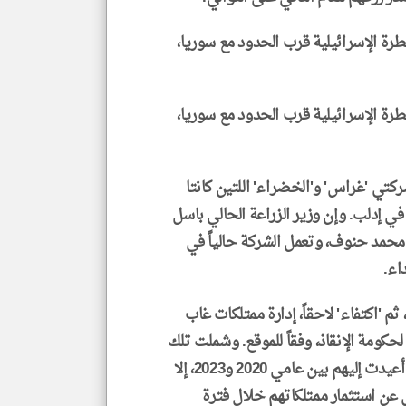
رة الإسرائيلية قرب الحدود مع سوريا،
رة الإسرائيلية قرب الحدود مع سوريا،
20 عندما جرى دمج شركتي 'غراس' و'الخضراء' اللتين كانتا
 إدلب. وإن وزير الزراعة الحالي باسل
وم محمد حنوف، وتعمل الشركة حالياً في
اء.
 'اكتفاء' لاحقاً، إدارة ممتلكات غاب
 لحكومة الإنقاذ، وفقاً للموقع. وشملت تلك
الممتلكات أراضي ومنازل لدروز ومسيحيين نازحين، أعيدت إليهم بين عامي 2020 و2023، إلا
 عن استثمار ممتلكاتهم خلال فترة