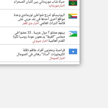
حياة شاب موريتاني بين كثبان الصحراء
اخبار موريتانيا
اليونيسكو تدرج شواطئ نورماندي وعدة
مواقع أخرى أحدها في بلد عربي على
قائمة التراث العالمي
اخبار جزر القمر
بينهم ممثلو 7 دول عربية.. 13 عضوا في
مجلس "الفيفا" يدعمون عودة روسيا لكرة
القدم العالمية
اخبار جيبوتي
قراصنة يتخذون أفراد طاقم ناقلة
الكيماويات "أسانا" رهائن في الصومال
اخبار الصومال