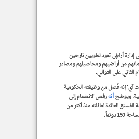
الم
هنا
عن
وجه
نظر
كاتب
*
جمي
المق
تحم
إسم
الم
ى إدارة أراضٍ تعود لعلويين نازحين
و
العن
حرمانهم من أراضيهم ومحاصيلهم ومصادر
الا
للمق
الثاني على التوالي.
ت آي' إنه فُصل من وظيفته الحكومية
أنه
رفض الانضمام إلى
 الفستق العائدة لعائلته منذ أكثر من
klyoum.com
 دونماً.