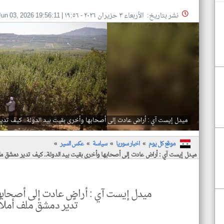
نشر بتاريخ: الأربعاء ٣ حزيران ٢٠٢٦ - ١٩:٥٦
|
Jun 03, 2026 19:56:11
ميدل إيست آي : أراض عادت إلى أصحابها وأخرى بقيت بيد الدولة.. كيف تدير
موقع كل يوم
اخبار سوريا
سياسة
عكس السير
ميدل إيست آي : أراض عادت إلى أصحابها وأخرى بقيت بيد الدولة.. كيف تدير دمشق ملف
ميدل إيست آي : أراضٍ عادت إلى أصحابها
تدير دمشق ملف أملاك