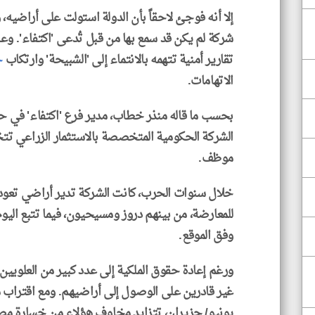
إلا أنه فوجئ لاحقاً بأن الدولة استولت على أراضيه
شركة لم يكن قد سمع بها من قبل تُدعى 'اكتفاء'. وعن
تقارير أمنية تتهمه بالانتماء إلى 'الشبيحة' وارتكاب
ج
الاتهامات.
بحسب ما قاله منذر خطاب، مدير فرع 'اكتفاء' في ح
موظف.
خلال سنوات الحرب، كانت الشركة تدير أراضي تعو
للمعارضة، من بينهم دروز ومسيحيون، فيما تتبع اليوم
وفق الموقع.
ورغم إعادة حقوق الملكية إلى عدد كبير من العلويي
غير قادرين على الوصول إلى أراضيهم. ومع اقتراب
يونيو/ حزيران، تتزايد مخاوف هؤلاء من خسارة مصدر 