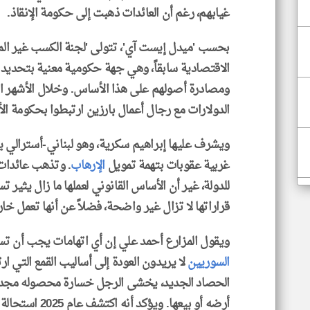
غيابهم، رغم أن العائدات ذهبت إلى حكومة الإنقاذ.
بحسب 'ميدل إيست آي'، تتولى 'لجنة الكسب غير المش
الاقتصادية سابقاً، وهي جهة حكومية معنية بتحديد
ومصادرة أصولهم على هذا الأساس. وخلال الأشهر ال
الدولارات مع رجال أعمال بارزين ارتبطوا بحكومة ال
ويشرف عليها إبراهيم سكرية، وهو لبناني-أسترالي
غربية عقوبات بتهمة تمويل
الإرهاب
. وتذهب عائدات 
للدولة، غير أن الأساس القانوني لعملها ما زال يثير
قراراتها لا تزال غير واضحة، فضلاً عن أنها تعمل خا
ويقول المزارع أحمد علي إن أي اتهامات يجب أن تست
السوريين
لا يريدون العودة إلى أساليب القمع التي ا
الحصاد الجديد، يخشى الرجل خسارة محصوله مجدداً، 
أرضه أو بيعها. و