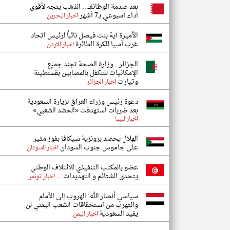
بعد صدمة الوظائف.. الذهب يتجه لأقوى
أداء أسبوعي بـ7 أشهر
اخبار البحرين
الأميرة آية بنت فيصل نائباً لرئيس اتحاد
غرب آسيا للكرة الطائرة
اخبار الاردن
الجزائر.. وزارة الصحة تجند جميع
الإمكانيات للتكفل بالمصابين بقسنطينة
وتيارت
اخبار الجزائر
دعوة رئيس وزراء العراق لزيارة السعودية
بعد ضربات استهدفت «الحشد الشعبي»
اخبار ليبيا
الهلال يحصد برونزية سيكافا بفوز مثير
على جاموس جنوب السودان
اخبار السودان
عضو بالمكتب التنفيذي للائتلاف الوطني
يتحدى الشتائم و التهديدات…
اخبار تونس
سياسي أنصار الله: الهروب إلى الأمام
والتهرب من استحقاقات الشعب اليمني لن
يفيد السعودية
اخبار اليمن