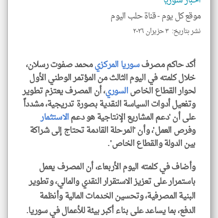
اخبار سوريا
الم
و
موقع كل يوم -
قناة حلب اليوم
العن
الا
للمق
نشر بتاريخ: ٣ حزيران ٢٠٢٦
أكد حاكم مصرف
سوريا
المركزي
محمد صفوت رسلان،
خلال كلمته في اليوم الثالث من المؤتمر الوطني الأول
klyoum.com
لحوار القطاع الخاص
السوري
، أن المصرف يعتزم تطوير
وتفعيل أدوات السياسة النقدية بصورة تدريجية، مشدداً
على أن 'دعم المشاريع الإنتاجية هو دعم
الاستثمار
وفرص العمل'، وأن 'المرحلة القادمة تحتاج إلى شراكة
بين الدولة والقطاع الخاص'.
وأضاف في كلمته اليوم الأربعاء، أن المصرف يعمل
باستمرار على تعزيز الاستقرار النقدي والمالي، وتطوير
البنية المصرفية، وتحسين الخدمات المالية وأنظمة
الدفع، بما يساعد على بناء أكبر بيئة للأعمال في سوريا.