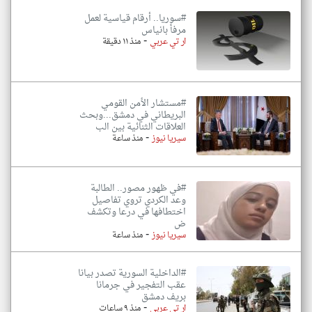
#سوريا.. أرقام قياسية لعمل
مرفأ بانياس
-
ار تي عربي
منذ ١١ دقيقة
#مستشار الأمن القومي
البريطاني في دمشق...وبحث
العلاقات الثنائية بين الب
-
سيريا نيوز
منذ ساعة
#في ظهور مصور.. الطالبة
وعد الكردي تروي تفاصيل
اختطافها في درعا وتكشف
ض
-
سيريا نيوز
منذ ساعة
#الداخلية السورية تصدر بيانا
عقب التفجير في جرمانا
بريف دمشق
-
ار تي عربي
منذ ٩ ساعات