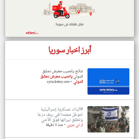
أبرز اخبار سوريا
نتائج يانصيب معرض دمشق
الدولي
يانصيب معرض دمشق
-
الدولي
syria-lottery.com
#آليات عسكرية إسرائيلية
تتوغل مجددا في ريف درعا
وتطلق نيرانها فوق الأحي
-
ار تي عربي
منذ ١١ دقيقة