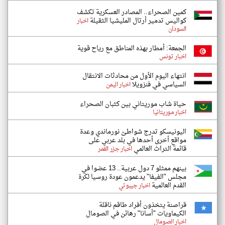
كمين الصحراء.. المصادر العسكرية تكشف
كواليس تدمير أرتال المليشيا الثقيلة
اخبار
السودان
الجمعة: أمطار بهذه المناطق مع رياح قوية
اخبار تونس
انتهاء اليوم الأول من محادثات الانتقال
السياسي في فنزويلا
اخبار اليمن
حياة شاب موريتاني بين كثبان الصحراء
اخبار موريتانيا
اليونيسكو تدرج شواطئ نورماندي وعدة
مواقع أخرى أحدها في بلد عربي على
قائمة التراث العالمي
اخبار جزر القمر
بينهم ممثلو 7 دول عربية.. 13 عضوا في
مجلس "الفيفا" يدعمون عودة روسيا لكرة
القدم العالمية
اخبار جيبوتي
قراصنة يتخذون أفراد طاقم ناقلة
الكيماويات "أسانا" رهائن في الصومال
اخبار الصومال