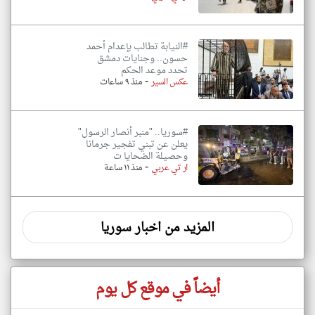
#النيابة تطالب بإعدام أحمد
حسون.. وجنايات دمشق
تحدد موعد الحكم
-
عكس السير
منذ ٩ ساعات
#سوريا.. "منبر أنصار الرسول"
يعلن عن تبني تفجير جرمانا
وحصيلة الضحايا ت
-
ار تي عربي
منذ ١١ ساعة
المزيد من اخبار سوريا
أيضاً في موقع كل يوم