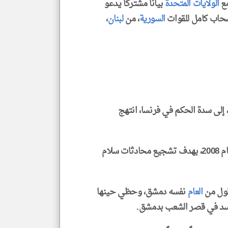
مع
الولايات المتحدة
بياناً مشتركاً يدعو
سحاب كامل للقوات
السورية
، من
لبنان
،
إلى سدة الحكم في فرنسا، انتهج
إذ استضاف بشار الأسد في دمشق في يوليو/ تموز عام 2008، بهدف تشجيع محادثات سلام
لول من
العام
نفسه دمشق، وحظي حينها
لأسد في قصر الشعب بدمشق.