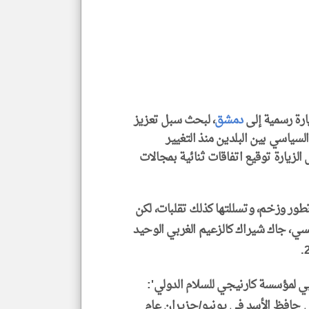
*
جمي
المق
تحم
إسم
الم
و
العن
الا
للمق
زيارة رسمية إلى
دمشق
، لبحث سبل تعزيز
لسياسي بين البلدين منذ التغيير
 2024، وتخلل الزيارة توقيع اتفاقات ثنائية بمجالات
klyoum.com
تطور وزخم، وتسللتها كذلك تقلبات، لكن
نسي، جاك شيراك كالزعيم الغربي الوحيد
وبي لمؤسسة كارنيجي للسلام الدولي':
 حافظ الأسد في يونيو/حزيران عام