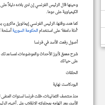
وحينها قال الرئيس الفرنسي إن لدى بلاده دليلاً على
الكيمياوية على دوما.
كما هدد، وقتها، الرئيس الفرنسي إيمانويل ماكرون، 
'أدلة دامغة' على استخدام
الحكومة السورية
أسلحة كي
أصول رفعت الأسد في فرنسا
شرح معمق لأبرز الأحداث والموضوعات، لمساعدتك ع
على حياتك
الحلقات
البودكاست نهاية
منذ منتصف الثمانينات، ظلت فرنسا لسنوات المنفى 
الأسد، بعد اتهامه بمحاولته الانقلاب على أخيه، الر