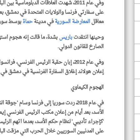
وفي عام 2011، شهدت العلاقات الدبلوماسية بين
على سفارتي فرنسا والولايات المتحدة في دمشق، بعي
معاقل
المعارضة السورية
في مدينة
حماة
بوسط سوري
وحينها انتقدت
باريس
بشدة، ما قالت إنه هجوم است
الصارخ للقانون الدولي.
وفي عام 2012، إبان حقبة الرئيس الفرنسي، ف
إعلان هولاند إغلاق السفارة الفرنسية في دمشق في 2 مارس/آذار.
الهجوم الكيماوي
في عام 2018، ردت سوريا إلى فرنسا وسام 'جو
الأسد، بعد أيام من إعلان مكتب الرئيس الفرنسي إي
'كإجراء تأديبي' لنظام حكم الأسد، بعدما اتهم الر
على المدنيين السوريين خلال الحرب التي مزقت البلا