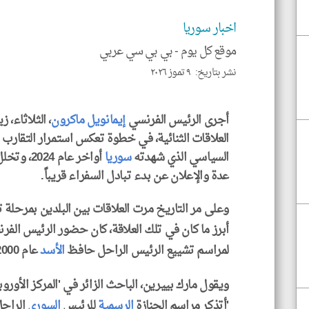
اخبار سوريا
موقع كل يوم -
بي بي سي عربي
نشر بتاريخ: ٩ تموز ٢٠٢٦
أجرى الرئيس الفرنسي
إيمانويل ماكرون
، الثلاثاء، 
العلاقات الثنائية، في خطوة تعكس استمرار التقارب ا
السياسي الذي شهدته
سوريا
أواخر عام
عدة والإعلان عن بدء تبادل السفراء قريباً.
وعلى مر التاريخ مرت العلاقات بين البلدين بمرحلة 
أبرز ما كان في تلك العلاقة، كان حضور الرئيس الفر
لمراسم تشييع الرئيس الراحل حافظ
الأسد
عام 2000.
ويقول مارك بييرين، الباحث الزائر في 'المركز الأور
'أتذكر مراسم الجنازة
الرسمية
للرئيس
السوري
الراحل