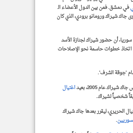
ي
في دمشق. فمن بين الدول الأعضاء الـ
وى جاك شيراك ورومانو برودي، الذي كان
 سوريا، أن حضور شيراك لجنازة الأسد
 اتخاذ خطوات حاسمة نحو الإصلاحات
يراك عام 2005، بعيد
اغتيال
قاً شخصياً لشيراك.
ال الحريري، ليقرر بعدها جاك شيراك
لسوريين
.