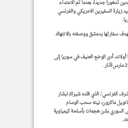
 البلدين تدهوراً جديداً، بعدما تم الاعتداء
د زيارة السفيرين الامريكي والفرنسي
ا.
هدف سفارتها بدمشق ووصفته بالانتهاك
رانسوا أولاند، أدى الوضع العنيف في سوريا إلى
قة الشرف الفرنسي'، الذي قلده شيراك لبشار
مانويل ماكرون، نيته سحب الوسام
ئيس السوري بشن هجمات بأسلحة كيمياوية
د.