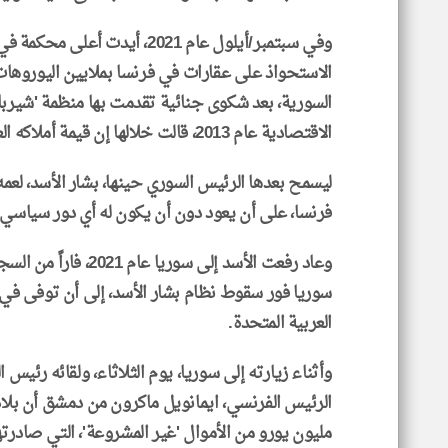
وفي سبتمبر/أيلول عام 2021، أيدت
الاستحواذ على عقارات في فرنسا بملايين اليوروهات
السورية، بعد شكوى جنائية تقدمت بها منظمة 'شيربا
الاقتصادية عام 2013، قالت خلالها إن قيمة أملاكه العقارية تفوق بكثير دخله المعروف.
ليسمح بعدها الرئيس السوري حينها، بشار الأسد، لعمه 
فرنسا، على أن يعود دون أن يكون له أي دور سياسي 
سوريا فور سقوط نظام بشار الأسد، إلى أن توفى في ي
العربية المتحدة.
وأثناء زيارته إلى سوريا، يوم الثلاثاء، ولقائه رئيس ا
مليون يورو من الأموال 'غير المشروعة'، التي صادر