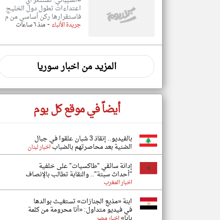
#الشيباني: نستنكر أي
اعتداءات تطول دول الخليج
فاستقرارها ركن أساسي من م
-
جريدة الأنباء
منذ ٦ ساعات
المزيد من اخبار سوريا
أيضاً في موقع كل يوم
بالفيديو.. إنقاذ 3 شبان علقوا في جبال
الضنية بعد محاصرتهم بالضباب
اخبار لبنان
إدانة سائقي "طاكسيات" على خلفية
"أحداث سبتة".. والنقابة تطالب بالإنصاف
اخبار المغرب
ابنة «مذيع الجنازات» تستغيث بوالدها
في فيديو متداول: «أنا محرومة من كلمة
بابا»
اخبار مصر