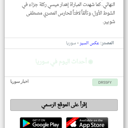
النهائي. كما شهدت المباراة إهدار ميسي ركلة جزاء في
الشوط الأول، وتألقاً لافتاً للحارس المصري مصطفى
شوبير.
-
المصدر:
عكس السير
سوريا
◉ أحداث اليوم في سوريا
اخبار سوريا
DR55FY
إقرأ على الموقع الرسمي