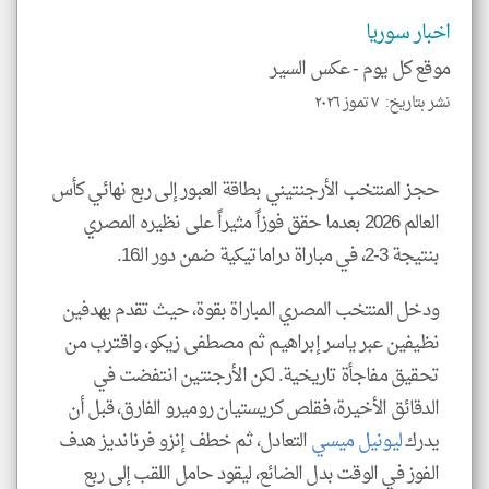
إسم
الم
اخبار سوريا
و
العن
موقع كل يوم -
عكس السير
الا
للمق
نشر بتاريخ: ٧ تموز ٢٠٢٦
حجز المنتخب الأرجنتيني بطاقة العبور إلى ربع نهائي كأس
العالم 2026 بعدما حقق فوزاً مثيراً على نظيره المصري
klyoum.com
بنتيجة 3-2، في مباراة دراماتيكية ضمن دور الـ16.
ودخل المنتخب المصري المباراة بقوة، حيث تقدم بهدفين
نظيفين عبر ياسر إبراهيم ثم مصطفى زيكو، واقترب من
تحقيق مفاجأة تاريخية. لكن الأرجنتين انتفضت في
الدقائق الأخيرة، فقلص كريستيان روميرو الفارق، قبل أن
يدرك
ليونيل ميسي
التعادل، ثم خطف إنزو فرنانديز هدف
الفوز في الوقت بدل الضائع، ليقود حامل اللقب إلى ربع