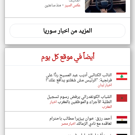
المكيف
-
عكس السير
منذ ساعتين
المزيد من اخبار سوريا
أيضاً في موقع كل يوم
النائب الكتائبي أديب عبد المسيح ردًّا على
فرنجية: "الرئيس مش شغلتو يدافع عنّك"!
اخبار لبنان
الشباب الكونفدرالي يرفض رسوم تسجيل
الطلبة الأجراء والموظفين بالمغرب
اخبار
المغرب
أحمد رزق: خوان بيزيرا مطالب باحترام
تعاقده مع نادي الزمالك
اخبار مصر