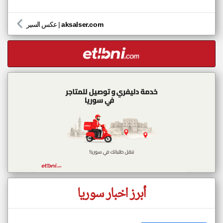
aksalser.com
|
عكس السير
أبرز اخبار سوريا