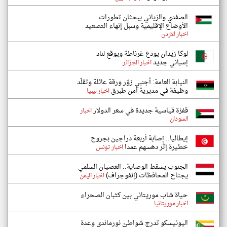
الصفدي والزياني يبحثان تطورات
الأوضاع الإقليمية وسبل إنهاء التصعيد
اخبار الاردن
لوكا زيدان يودع غرناطة ويوقع لناد
إسباني جديد
اخبار الجزائر
النيابة العامة: أجنبي زوّر ورقة عائلة وتقلّد
وظيفة في مديرية أمن طبرق
اخبار ليبيا
قفزة قياسية جديدة في سعر الدولار
اخبار
السودان
إيطاليا.. إصابة أربعة دراجين بجروح
خطيرة إثر دهسهم عمدا
اخبار تونس
الجنوب يسقط الوصاية.. العصيان السلمي
يجتاح المحافظات (إنفوجراف)
اخبار اليمن
حياة شاب موريتاني بين كثبان الصحراء
اخبار موريتانيا
اليونيسكو تدرج شواطئ نورماندي وعدة