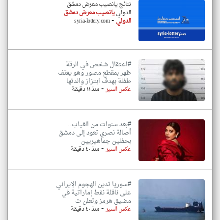
نتائج يانصيب معرض دمشق
الدولي
يانصيب معرض دمشق
-
الدولي
syria-lottery.com
#اعتقال شخص في الرقة
ظهر بمقطع مصور وهو يعنّف
طفلة بهدف ابتزاز والدتها
-
عكس السير
منذ ١١ دقيقة
#بعد سنوات من الغياب..
أصالة نصري تعود إلى دمشق
بحفلين جماهيريين
-
عكس السير
منذ ٤٠ دقيقة
#سوريا تدين الهجوم الإيراني
على ناقلة نفط إماراتية في
مضيق هرمز وتعلن ت
-
عكس السير
منذ ٤٠ دقيقة