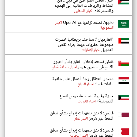
خبر : أفضل الشواطئ في دبي.. من
النشاط والرياضات المائية إلى الهدوء
والاسترخاء
اخبار فلسطين
Apple تصعد نزاعها مع OpenAI
اخبار
السعودية
"الغارديان": متاحف بريطانيا خسرت
مجموعة حفريات مهمة جراء نقص
التمويل
اخبار الإمارات
عُمان تستعد لإعلان اتفاق بشأن العبور
الآمن في مضيق هرمز
اخبار سلطنة عُمان
مصدر: اعتقال رجل أعمال على خلفية
ملفات فساد
اخبار العراق
جبهة رقابية لضبط «لصوص السلع
التموينية»
اخبار الكويت
فانس: لا نثق بتعهدات إيران بشأن تدفق
النفط عبر هرمز
اخبار قطر
فانس: لا نثق بتعهدات إيران بشأن تدفق
النفط عبر هرمز
اخبار البحرين