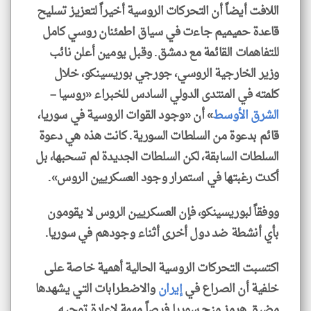
اللافت أيضاً أن التحركات الروسية أخيراً لتعزيز تسليح
قاعدة حميميم جاءت في سياق اطمئنان روسي كامل
للتفاهمات القائمة مع دمشق. وقبل يومين أعلن نائب
وزير الخارجية الروسي، جورجي بوريسينكو، خلال
كلمته في المنتدى الدولي السادس للخبراء «روسيا –
الشرق الأوسط
» أن «وجود القوات الروسية في سوريا،
قائم بدعوة من السلطات السورية. كانت هذه هي دعوة
السلطات السابقة، لكن السلطات الجديدة لم تسحبها، بل
أكدت رغبتها في استمرار وجود العسكريين الروس».
ووفقاً لبوريسينكو، فإن العسكريين الروس لا يقومون
بأي أنشطة ضد دول أخرى أثناء وجودهم في سوريا.
اكتسبت التحركات الروسية الحالية أهمية خاصة على
خلفية أن الصراع في
إيران
والاضطرابات التي يشهدها
مضيق هرمز منح سوريا فرصاً مهمة لإعادة توجيه