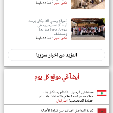
-
عكس السير
منذ ٤٣ دقيقة
#موقع رسمي للفاتيكان يرصد
أوضاع المسيحيين في
سوريا: هجرة متزايدة
ومستشف
-
عكس السير
منذ ٤٣ دقيقة
المزيد من اخبار سوريا
أيضاً في موقع كل يوم
مستشفى الرسول الأعظم يستكمل بناء
منظومة جراحة العظم والإصابات بافتتاح
العيادة التخصصية
اخبار لبنان
تعزيز التواصل المباشر بين قيادة الأصالة