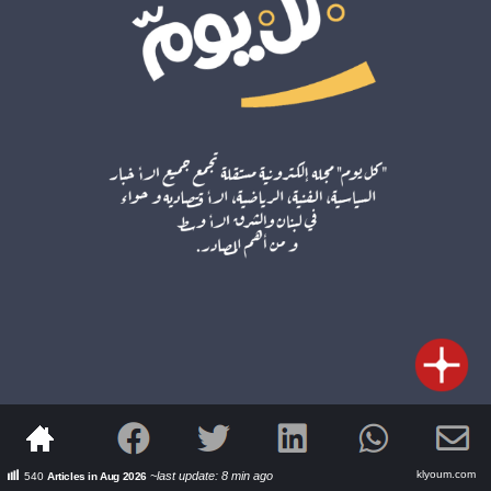
"كل يوم" مجلة إلكترونية مستقلة تجمع جميع الأخبار
السياسية، الفنية، الرياضية، الاقتصادية وحواء من نبض
klyoum.com
~last update: 8 min ago
540
Articles in Aug 2026