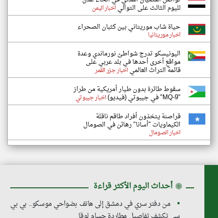
لليوم الثالث على التوالي
اخبار اليمن
حياة شاب موريتاني بين كثبان الصحراء
اخبار موريتانيا
اليونيسكو تدرج شواطئ نورماندي وعدة
مواقع أخرى أحدها في بلد عربي على
قائمة التراث العالمي
اخبار جزر القمر
سقوط طائرة بدون طيار أمريكية من طراز
"MQ-9" في جيبوتي (فيديو)
اخبار جيبوتي
قراصنة يتخذون أفراد طاقم ناقلة
الكيماويات "أسانا" رهائن في الصومال
اخبار الصومال
◉
أحداث اليوم الأكثر قراءة
من دفتر سري في دمشق إلى هاتف بضواحي موسكو.. بي بي
سي تكشف تفاصيل مطاردة حسام لوقا