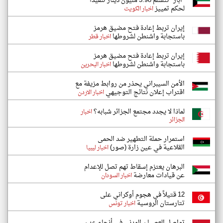
"آبار" تتسلم 5.98 مليون دينار تنفيذاً
لحكم تمييز
اخبار الكويت
إيران تربط إعادة فتح مضيق هرمز
باستجابة واشنطن لشروطها
اخبار قطر
إيران تربط إعادة فتح مضيق هرمز
باستجابة واشنطن لشروطها
اخبار البحرين
الأمن السيبراني يحذر من روابط مزيفة مع
اقتراب إعلان نتائج التوجيهي
اخبار الاردن
لماذا لا يجدد مجتمع الجزائر شبابه؟
اخبار
الجزائر
استمرار حملة التطهير ضد الحمى
القلاعية في عين زارة (صور)
اخبار ليبيا
البرهان يعتزم إسقاط تهم تصل للإعدام
عن قيادات معارضة
اخبار السودان
12 قتيلاً في هجوم أوكراني على
تتارستان الروسية
اخبار تونس
تواصل العصيان المدني في أنحاء عدن