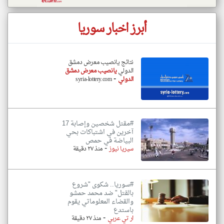
أبرز اخبار سوريا
نتائج يانصيب معرض دمشق
الدولي
يانصيب معرض دمشق
-
الدولي
syria-lottery.com
#مقتل شخصين وإصابة 17
آخرين في اشتباكات بحي
البياضة في حمص
-
سيريا نيوز
منذ ٢٧ دقيقة
#سوريا.. شكوى "شروع
بالقتل" ضد محمد حمشو
والقضاء المعلوماتي يقوم
باستدع
-
ار تي عربي
منذ ٢٧ دقيقة