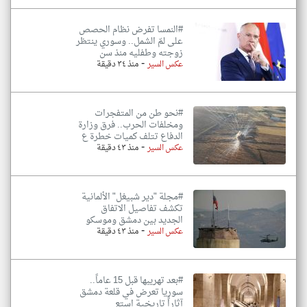
#النمسا تفرض نظام الحصص
على لمّ الشمل.. وسوري ينتظر
زوجته وطفليه منذ سن
-
عكس السير
منذ ٣٤ دقيقة
#نحو طن من المتفجرات
ومخلفات الحرب.. فرق وزارة
الدفاع تتلف كميات خطرة ع
-
عكس السير
منذ ٤٣ دقيقة
#مجلة "دير شبيغل" الألمانية
تكشف تفاصيل الاتفاق
الجديد بين دمشق وموسكو
-
عكس السير
منذ ٤٣ دقيقة
#بعد تهريبها قبل 15 عاماً..
سوريا تعرض في قلعة دمشق
آثاراً تاريخية استع