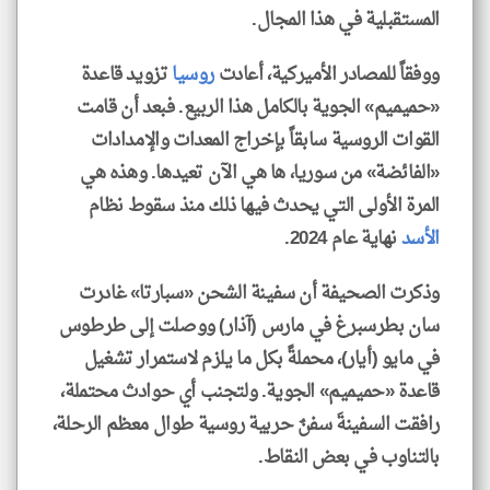
المستقبلية في هذا المجال.
ووفقاً للمصادر الأميركية، أعادت
روسيا
تزويد قاعدة
«حميميم» الجوية بالكامل هذا الربيع. فبعد أن قامت
القوات الروسية سابقاً بإخراج المعدات والإمدادات
«الفائضة» من سوريا، ها هي الآن تعيدها. وهذه هي
المرة الأولى التي يحدث فيها ذلك منذ سقوط نظام
الأسد
نهاية عام 2024.
وذكرت الصحيفة أن سفينة الشحن «سبارتا» غادرت
سان بطرسبرغ في مارس (آذار) ووصلت إلى طرطوس
في مايو (أيار)، محملةً بكل ما يلزم لاستمرار تشغيل
قاعدة «حميميم» الجوية. ولتجنب أي حوادث محتملة،
رافقت السفينةَ سفنٌ حربية روسية طوال معظم الرحلة،
بالتناوب في بعض النقاط.