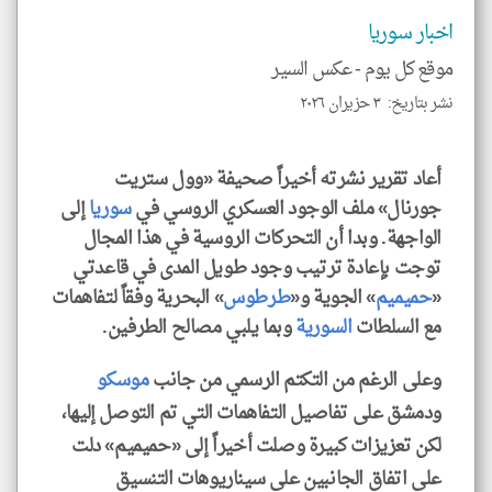
إسم
الم
اخبار سوريا
و
العن
موقع كل يوم -
عكس السير
الا
للمق
نشر بتاريخ: ٣ حزيران ٢٠٢٦
أعاد تقرير نشرته أخيراً صحيفة «وول ستريت
جورنال» ملف الوجود العسكري الروسي في
سوريا
إلى
klyoum.com
الواجهة. وبدا أن التحركات الروسية في هذا المجال
توجت بإعادة ترتيب وجود طويل المدى في قاعدتي
«
حميميم
» الجوية و«
طرطوس
» البحرية وفقاً لتفاهمات
مع السلطات
السورية
وبما يلبي مصالح الطرفين.
وعلى الرغم من التكتم الرسمي من جانب
موسكو
ودمشق على تفاصيل التفاهمات التي تم التوصل إليها،
لكن تعزيزات كبيرة وصلت أخيراً إلى «حميميم» دلت
على اتفاق الجانبين على سيناريوهات التنسيق