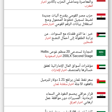
والمعاصرة ومناضلي الحزب بأكادير
اخبار
المغرب
حزب مصر القومي يقترح آليات جديدة
لضبط تسجيل خطوط المحمول ومنع
استغلال بيانات الرقم القومي
اخبار مصر
خبر : ما الذي فقدناه مع السنوات.. من
براءة الطفولة إلى أحمال النضج
اخبار
فلسطين
التجارة تستدعي 20 منظم غوص Hollis
200LX Second Stage
اخبار السعودية
مؤشرات أسواق المال الإماراتية تعمّق
خسائرها بالمنتصف
اخبار الإمارات
سعر نفط عُمان يرتفع 1.21 دولار للبرميل
بالعقود الآجلة
اخبار سلطنة عُمان
قرار عراقي يحسم النفوذ في السماء
الرمادية: المسيرات دون موافقة عمل
ارهابي
اخبار العراق