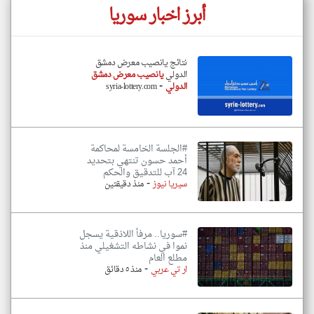
أبرز اخبار سوريا
نتائج يانصيب معرض دمشق
الدولي
يانصيب معرض دمشق
-
الدولي
syria-lottery.com
#الجلسة الخامسة لمحاكمة
أحمد حسون تنتهي بتحديد
24 آب للتدقيق والحكم
-
سيريا نيوز
منذ دقيقتين
#سوريا.. مرفأ اللاذقية يسجل
نموا في نشاطه التشغيلي منذ
مطلع العام
-
ار تي عربي
منذ ٥ دقائق