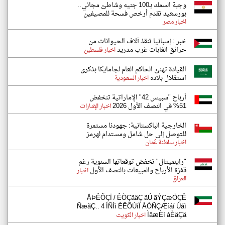
وجبة السمك بـ100 جنيه وشاطئ مجاني..
بورسعيد تقدم أرخص فسحة للمصيفين
اخبار مصر
خبر : إسبانيا تنقذ آلاف الحيوانات من
حرائق الغابات غرب مدريد
اخبار فلسطين
القيادة تهنئ الحاكم العام لجامايكا بذكرى
استقلال بلاده
اخبار السعودية
أرباح "سبيس 42" الإماراتية تنخفض
51% في النصف الأول 2026
اخبار الإمارات
الخارجية الباكستانية: جهودنا مستمرة
للتوصل إلى حل شامل ومستدام لهرمز
اخبار سلطنة عُمان
"راينميتال" تخفض توقعاتها السنوية رغم
قفزة الأرباح والمبيعات بالنصف الأول
اخبار
العراق
ÅÞÊÕÇÏ / ÊÒÇãäÇ ãÚ ãÝÇæÖÇÊ
ÑæãÇ.. 4 ÌÑÍì ÈÊÕÚíÏ ÅÓÑÇÆíáí Úáì
ÌäæÈí áÈäÇä
اخبار الكويت