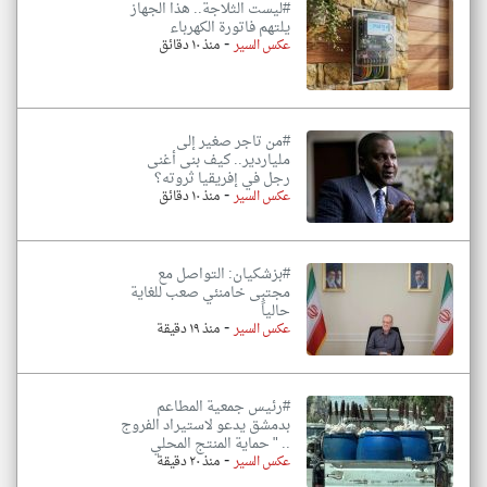
#ليست الثلاجة.. هذا الجهاز
يلتهم فاتورة الكهرباء
-
عكس السير
منذ ١٠ دقائق
#من تاجر صغير إلى
ملياردير.. كيف بنى أغنى
رجل في إفريقيا ثروته؟
-
عكس السير
منذ ١٠ دقائق
#بزشكيان: التواصل مع
مجتبى خامنئي صعب للغاية
حالياً
-
عكس السير
منذ ١٩ دقيقة
#رئيس جمعية المطاعم
بدمشق يدعو لاستيراد الفروج
.. " حماية المنتج المحلي
-
عكس السير
منذ ٢٠ دقيقة