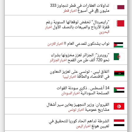
تداولات العقارات في قطر تتجاوز 333
مليون ريال في أسبوع
اخبار قطر
"راينميتال" تخفض توقعاتها السنوية رغم
قفزة الأرباح والمبيعات بالنصف الأول
اخبار
البحرين
نواب يشتكون للمدعي العام !!
اخبار الاردن
"رويترز": الجزائر تعزز مخزونها بشراء
نحو 720 ألف طن من القمح
اخبار الجزائر
اتفاق ليبي - تونسي على تعزيز التعاون
في الاقتصاد والطاقة
اخبار ليبيا
14 أغسطس.. ذكرى سودنة القوات
المسلحة السودانية
اخبار السودان
القيروان: وزير التجهيز يعاين سير أشغال
مشاريع عمومية
اخبار تونس
الشرطة تداهم اتحاد كوريا للتحقيق في
تعيين هونغ
اخبار اليمن