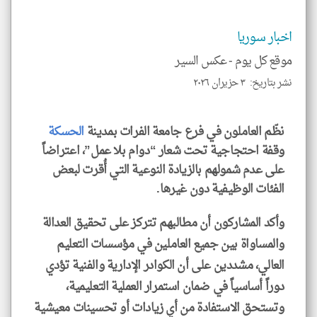
تحم
إسم
الم
اخبار سوريا
و
العن
موقع كل يوم -
عكس السير
الا
للمق
نشر بتاريخ: ٣ حزيران ٢٠٢٦
نظّم العاملون في فرع جامعة الفرات بمدينة
الحسكة
وقفة احتجاجية تحت شعار “دوام بلا عمل”، اعتراضاً
klyoum.com
على عدم شمولهم بالزيادة النوعية التي أُقرت لبعض
الفئات الوظيفية دون غيرها.
وأكد المشاركون أن مطالبهم تتركز على تحقيق العدالة
والمساواة بين جميع العاملين في مؤسسات التعليم
العالي، مشددين على أن الكوادر الإدارية والفنية تؤدي
دوراً أساسياً في ضمان استمرار العملية التعليمية،
وتستحق الاستفادة من أي زيادات أو تحسينات معيشية