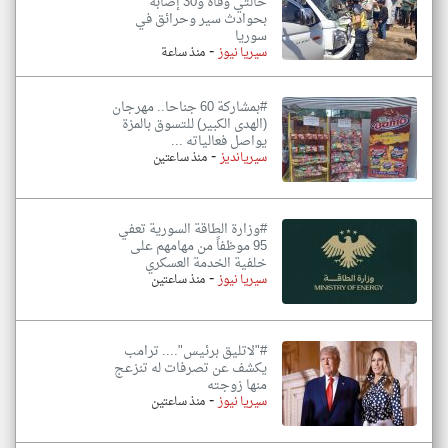
حالتي وفاة و30 إصابة
بحوادث سير وحرائق في
سوريا
-
سيريا نيوز
منذ ساعة
#بمشاركة 60 جناحا.. مهرجان
(الهدى الكبير) للتسوق بالمزة
يواصل فعالياته ...
-
سيريانديز
منذ ساعتين
#وزارة الطاقة السورية تعفي
95 موظفاً من مهامهم على
خلفية الخدمة العسكري
-
سيريا نيوز
منذ ساعتين
#"لاتليق برئيس".... ترامب
يكشف عن تصرفات له تنزعج
منها زوجته
-
سيريا نيوز
منذ ساعتين