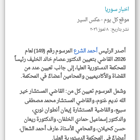
و
العن
اخبار سوريا
الا
للمق
موقع كل يوم -
عكس السير
نشر بتاريخ: ٨ تموز ٢٠٢٦
أصدر الرئيس
أحمد الشرع
المرسوم رقم (149) لعام
klyoum.com
2026، القاضي بتعيين الدكتور عصام خالد الخليف رئيساً
للمحكمة الدستورية العليا، إلى جانب تعيين عدد من
القضاة والأكاديميين والمحامين أعضاءً في المحكمة.
وشمل المرسوم تعيين كل من: القاضي المستشار خير
الله نديم غنوم، والقاضي المستشار محمد مصطفى
سبيع، والقاضية المستشارة إيمان أنطوان نوري،
والدكتور إسماعيل حمادي الخلفان، والدكتورة ريعان
حسن كحيلان، والمحامي الأستاذ عارف أحمد الشعال،
أعضاءً في المحكمة الدستورية العليا.