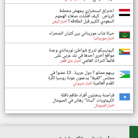
اختراق استخباري يجهض مخطط
الرياض.. كيف أفشلت صنعاء الهجوم
السعودي الكبير قبل انطلاقه؟
اخبار اليمن
حياة شاب موريتاني بين كثبان الصحراء
اخبار موريتانيا
اليونيسكو تدرج شواطئ نورماندي وعدة
مواقع أخرى أحدها في بلد عربي على
قائمة التراث العالمي
اخبار جزر القمر
بينهم ممثلو 7 دول عربية.. 13 عضوا في
مجلس "الفيفا" يدعمون عودة روسيا لكرة
القدم العالمية
اخبار جيبوتي
قراصنة يتخذون أفراد طاقم ناقلة
الكيماويات "أسانا" رهائن في الصومال
اخبار الصومال