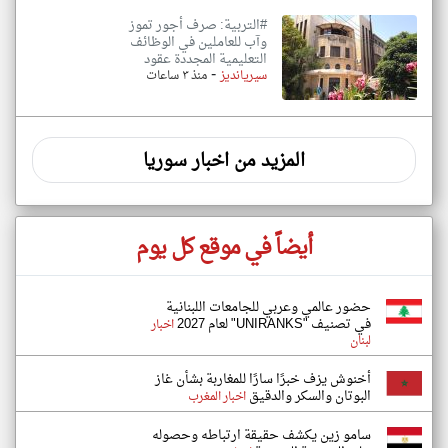
#التربية: صرف أجور تموز
وآب للعاملين في الوظائف
‏التعليمية المجددة عقود
-
سيريانديز
منذ ٣ ساعات
المزيد من اخبار سوريا
أيضاً في موقع كل يوم
حضور عالمي وعربي للجامعات اللبنانية
في تصنيف "UNIRANKS" لعام 2027
اخبار
لبنان
أخنوش يزف خبرًا سارًا للمغاربة بشأن غاز
البوتان والسكر والدقيق
اخبار المغرب
سامو زين يكشف حقيقة ارتباطه وحصوله