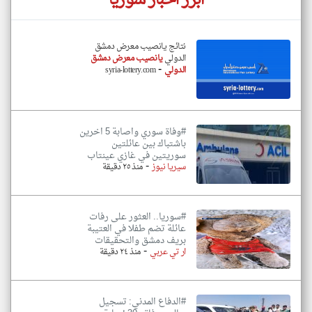
أبرز اخبار سوريا
نتائج يانصيب معرض دمشق
الدولي
يانصيب معرض دمشق
-
الدولي
syria-lottery.com
#وفاة سوري واصابة 5 اخرين
باشتباك بين عائلتين
سوريتين في غازي عينتاب
-
سيريا نيوز
منذ ٢٥ دقيقة
#سوريا.. العثور على رفات
عائلة تضم طفلا في العتيبة
بريف دمشق والتحقيقات
-
ار تي عربي
منذ ٢٤ دقيقة
#الدفاع المدني: تسجيل