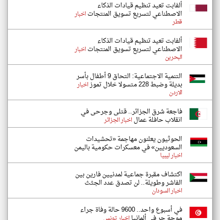
ألفابت تعيد تنظيم قيادات الذكاء
الاصطناعي لتسريع تسويق المنتجات
اخبار
قطر
ألفابت تعيد تنظيم قيادات الذكاء
الاصطناعي لتسريع تسويق المنتجات
اخبار
البحرين
‏التنمية الاجتماعية: التحاق 9 أطفال بأسر
بديلة وضبط 228 متسولا خلال تموز
اخبار
الاردن
فاجعة شرق الجزائر.. قتلى وجرحى في
انقلاب حافلة عمال
اخبار الجزائر
الحوثيون يعلنون مهاجمة «تحشيدات
السعوديين» في معسكرات حكومية باليمن
اخبار ليبيا
اكتشاف مقبرة جماعية لمدنيين فارين بين
الفاشر وطويلة.. لن تصدق عدد الجثث
اخبار السودان
في أسبوع واحد.. 9600 حالة وفاة جراء
موجة حر في ألمانيا
اخبار تونس