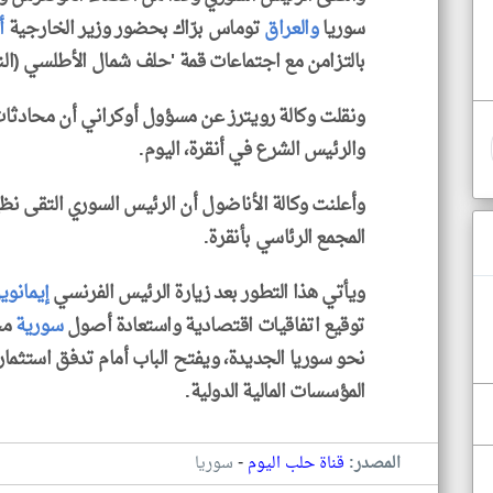
سوريا
والعراق
توماس برّاك بحضور وزير الخارجية
أ
بالتزامن مع اجتماعات قمة 'حلف شمال الأطلسي (النات
ونقلت وكالة رويترز عن مسؤول أوكراني أن محادثا
والرئيس الشرع في أنقرة، اليوم.
وأعلنت وكالة الأناضول أن الرئيس السوري التقى نظ
المجمع الرئاسي بأنقرة.
ويأتي هذا التطور بعد زيارة الرئيس الفرنسي
إيمانوي
توقيع اتفاقيات اقتصادية واستعادة أصول
سورية
مج
نحو سوريا الجديدة، ويفتح الباب أمام تدفق استثما
المؤسسات المالية الدولية.
-
المصدر:
قناة حلب اليوم
سوريا