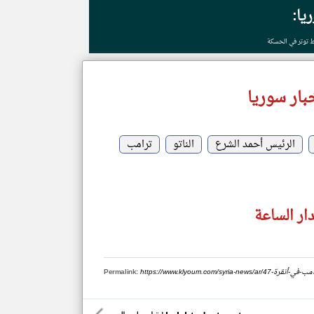
يا:
 توتر في الحسكة
بار سوريا
الرئيس أحمد الشرع
الناتو
ترامب
ار الساعة
الشرع-يلتقي-ترامب-في-أنقرة
Permalink: