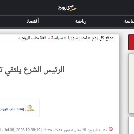
اسة
رياضة
أقتصاد
موقع كل يوم
»
اخبار سوريا
»
سياسة
»
قناة حلب اليوم
»
الرئيس الشرع يلتقي ت
نشر بتاريخ: الأربعاء ٨ تموز ٢٠٢٦ - ١٩:٣٨
|
Jul 08, 2026 19:38:19
- ا