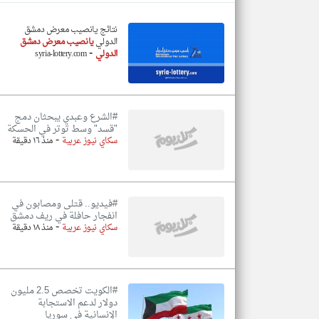
نتائج يانصيب معرض دمشق
الدولي
يانصيب معرض دمشق
-
الدولي
syria-lottery.com
تعبر
المقالات
الموجوده
هنا عن
وجهة
نظر
#الشرع وعبدي يبحثان دمج
كاتبيها.
"قسد" وسط توتر في الحسكة
-
سكاي نيوز عربية
منذ ١٦ دقيقة
#فيديو.. قتلى ومصابون في
انفجار حافلة في ريف دمشق
-
سكاي نيوز عربية
منذ ١٨ دقيقة
#الكويت تخصص 2.5 مليون
دولار لدعم الاستجابة
الإنسانية في سوريا