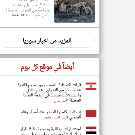
#بعد أكثر من 80 عاماً ..
انتشال جنود فيرماخت
ودراجة من الحرب العالمية ا
-
عكس السير
منذ ٥٣ دقيقة
المزيد من اخبار سوريا
أيضاً في موقع كل يوم
قوات الاحتلال تنسحب من مخيم قلنديا
بعد يومين من العدوان.. هدم منازل
واعتقالات وتصعيدٌ في الضفة الغربية
المحتلة
اخبار لبنان
إيطاليا.. كاميرا الصدر تفك أسرار وفاة
المغربي فقير
اخبار المغرب
استثمارات إيطالية وصينية بـ5.3 مليار
دولار لإنشاء مدينتين طبيتين في مصر