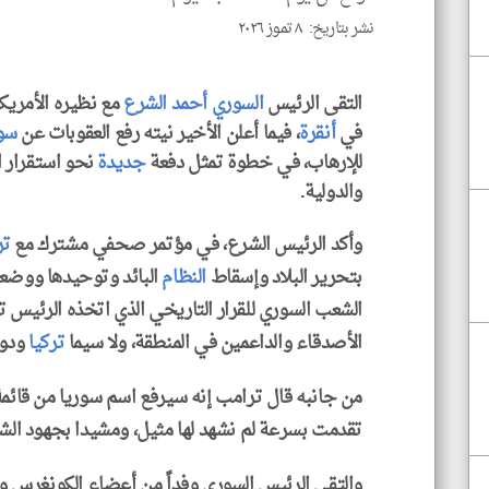
نشر بتاريخ: ٨ تموز ٢٠٢٦
التقى الرئيس
السوري
أحمد الشرع
مع نظيره الأمري
في
أنقرة
، فيما أعلن الأخير نيته رفع العقوبات عن
سور
للإرهاب، في خطوة تمثل دفعة
جديدة
نحو استقرار ال
والدولية.
وأكد الرئيس الشرع، في مؤتمر صحفي مشترك مع
تر
بتحرير البلاد وإسقاط
النظام
البائد وتوحيدها ووضعه
الشعب السوري للقرار التاريخي الذي اتخذه الرئيس 
الأصدقاء والداعمين في المنطقة، ولا سيما
تركيا
ودول
من جانبه قال ترامب إنه سيرفع اسم سوريا من قائمة ا
تقدمت بسرعة لم نشهد لها مثيل، ومشيدا بجهود الشر
والتقى الرئيس السوري وفداً من أعضاء الكونغرس و