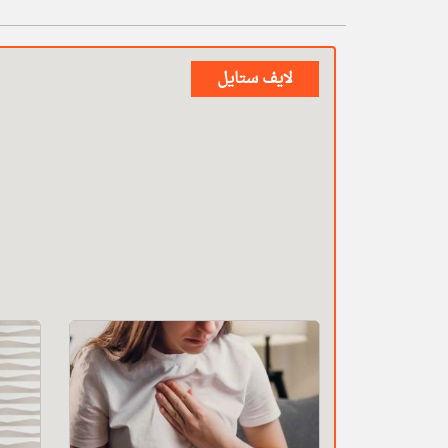
لايف ستايل