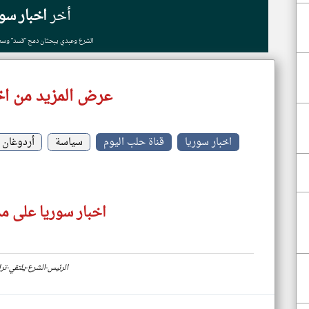
أخر
اخبار سور
الشرع وعبدي يبحثان دمج "قسد" وسط
عرض المزيد من اخ
اخبار سوريا
قناة حلب اليوم
سياسة
أردوغان
اخبار سوريا على مد
https://www.klyoum.com/syria-news/ar/47-الرئيس-