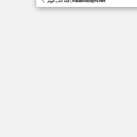
halabtodaytv.net
|
قناة حلب اليوم