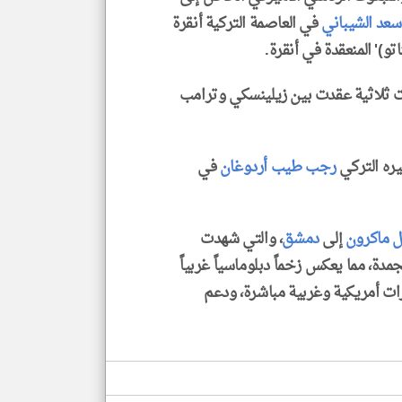
سعد الشيباني
في العاصمة التركية أنقرة
و)' المنعقدة في أنقرة.
ت ثلاثية عقدت بين زيلينسكي وترامب
يره التركي
رجب طيب أردوغان
في
ل ماكرون
إلى
دمشق
، والتي شهدت
مدة، مما يعكس زخماً دبلوماسياً غربياً
رات أمريكية وغربية مباشرة، ودعم