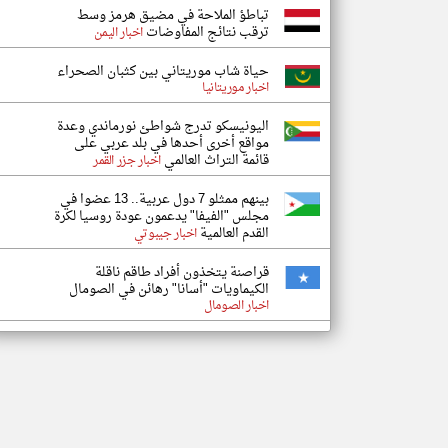
تباطؤ الملاحة في مضيق هرمز وسط
ترقب نتائج المفاوضات
اخبار اليمن
حياة شاب موريتاني بين كثبان الصحراء
اخبار موريتانيا
اليونيسكو تدرج شواطئ نورماندي وعدة
مواقع أخرى أحدها في بلد عربي على
قائمة التراث العالمي
اخبار جزر القمر
بينهم ممثلو 7 دول عربية.. 13 عضوا في
مجلس "الفيفا" يدعمون عودة روسيا لكرة
القدم العالمية
اخبار جيبوتي
قراصنة يتخذون أفراد طاقم ناقلة
الكيماويات "أسانا" رهائن في الصومال
اخبار الصومال