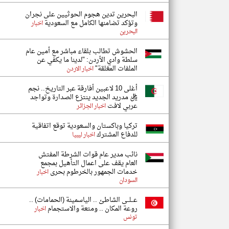
البحرين تدين هجوم الحوثيين على نجران
وتؤكد تضامنها الكامل مع السعودية
اخبار
البحرين
الحشوش تطالب بلقاء مباشر مع أمين عام
سلطة وادي الأردن: "لدينا ما يكفي عن
الملفات المغلقة"
اخبار الاردن
أغلى 10 لاعبين أفارقة عبر التاريخ.. نجم
ريال مدريد الجديد ينتزع الصدارة وتواجد
عربي لافت
اخبار الجزائر
تركيا وباكستان والسعودية توقع اتفاقية
للدفاع المشترك
اخبار ليبيا
نائب مدير عام قوات الشرطة المفتش
العام يقف على اعمال التأهيل بمجمع
خدمات الجمهور بالخرطوم بحرى
اخبار
السودان
عــلــى الشاطئ .. الياسمينة (الحمامات) ..
روعة المكان .. ومتعة والاستجمام
اخبار
تونس