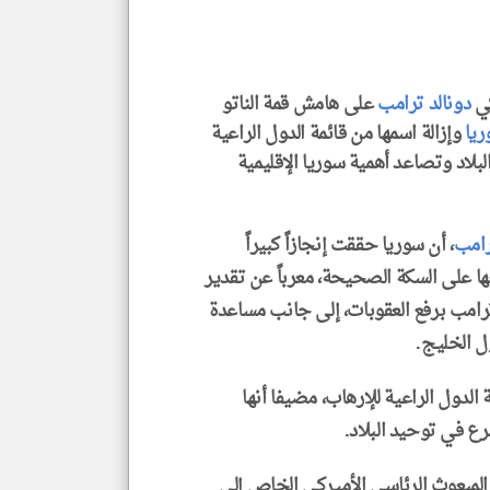
كي
دونالد ترامب
على هامش قمة الناتو
klyoum.com
يا
وإزالة اسمها من قائمة الدول الراعية
بلاد وتصاعد أهمية سوريا الإقليمية
امب
، أن سوريا حققت إنجازاً كبيراً
ا على السكة الصحيحة، معرباً عن تقدير
ترامب برفع العقوبات، إلى جانب مساعدة
 الخليج.
لدول الراعية للإرهاب، مضيفا أنها
ع في توحيد البلاد.
المبعوث الرئاسي الأميركي الخاص إلى