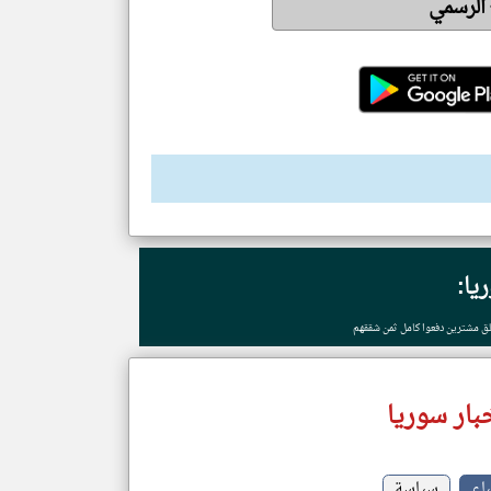
 الرسمي
يا:
ق مشترين دفعوا كامل ثمن شققهم
بار سوريا
باء
سياسة