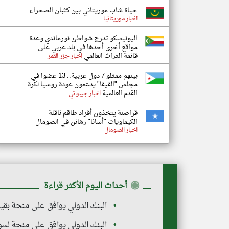
حياة شاب موريتاني بين كثبان الصحراء
اخبار موريتانيا
اليونيسكو تدرج شواطئ نورماندي وعدة
مواقع أخرى أحدها في بلد عربي على
قائمة التراث العالمي
اخبار جزر القمر
بينهم ممثلو 7 دول عربية.. 13 عضوا في
مجلس "الفيفا" يدعمون عودة روسيا لكرة
القدم العالمية
اخبار جيبوتي
قراصنة يتخذون أفراد طاقم ناقلة
الكيماويات "أسانا" رهائن في الصومال
اخبار الصومال
◉
أحداث اليوم الأكثر قراءة
البنك الدولي يوافق على منحة بقيمة 100 مليون دولار لدعم القطاع المالي في
البنك الدولي يوافق على منحة لسوريا بقيمة 00