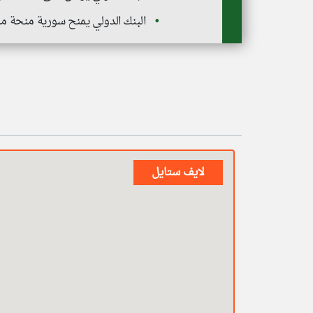
البنك الدولي يمنح سورية منحة مالية بقيمة 100 مليون دولار لدعم إص
لايف ستايل