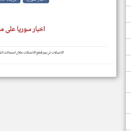
اخبار سوريا على مد
https://www.klyoum.com/syria-news/ar/45-الاتصالات-لن-يتم-قطع-الاتصالات-خلال-امت