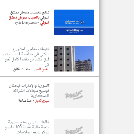
نتائج يانصيب معرض دمشق
الدولي
يانصيب معرض دمشق
-
الدولي
syria-lottery.com
تعبر
المقالات
الموجوده
هنا عن
وجهة
نظر
#توقف مفاجئ لمشروع
كاتبيها.
سكني في ضاحية قدسيا يثير
قلق مشترين دفعوا كامل ثمن
ش
-
عكس السير
منذ ١٠ دقائق
#سوريا والإمارات تبحثان
توسيع مجالات الشراكة
الاستثمارية
-
سيريانديز
منذ ساعة
#البنك الدولي يمنح سورية
منحة مالية بقيمة 100 مليون
دولار لدعم إصلاحات