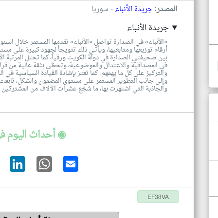
-
المصدر:
جريدة الأنباء
سوريا
جريدة الأنباء
«الأنباء» في الصدارة تواصل «الأنباء» تقدمها المستمر خلال السنوا
أرقام توزيعها ومتابعيها، ويأتـي ذلك تتويجاً لجهود كبيرة على مس
بين صحيفتي الصدارة في دولة الكويت ورقياً، كما تحتل المرتبة الأولى
في المصداقية والاعتدال والموضوعية، وتحظى بثقة عالية من قرائه
والتركيز على كل ما يهمهم. كما تعتز بإشادة القيادة السياسية في الب
وإلى جانب التطوير المستمر على مستوى المضمون والشكل، تابعت «ا
والجاذبة التي اشتهرت بها، ما شجّع عشرات الآلاف من المشتركين ع
◉ أحداث اليوم ف
EF38VA