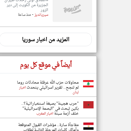
#انطلاق أولى رحلات طيران
الجزيرة من الكويت إلى دير
الزور
-
سيريانديز
منذ ساعة
المزيد من اخبار سوريا
أيضاً في موقع كل يوم
محاولات حزب الله عرقلة محادثات روما
لم تنجح.. تقرير اسرائيلي يتحدث
اخبار
لبنان
"حرب هجينة" بصبغة استخباراتية؟..
بكين تبحث في "البصمة الإسرائيلية"
خلف أزمة سبتة
اخبار المغرب
مفاجأة سارة.. مؤشرات القبول المتوقعة
وأماكن كليات المرحلة الثانية لطلاب