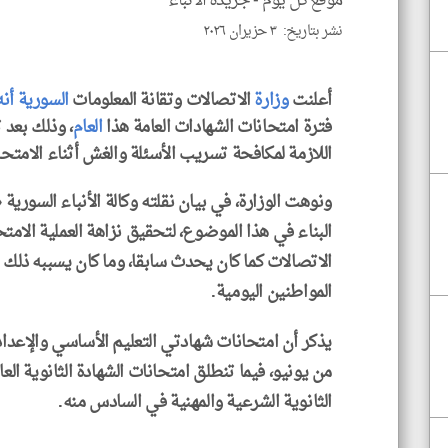
موقع كل يوم -
جريدة الأنباء
نشر بتاريخ: ٣ حزيران ٢٠٢٦
أعلنت
وزارة
الاتصالات وتقانة المعلومات
السورية
أنه
فترة امتحانات الشهادات العامة هذا
العام
، وذلك بعد ت
اللازمة لمكافحة تسريب الأسئلة والغش أثناء الامتحا
ونوهت الوزارة، في بيان نقلته وكالة الأنباء السورية «
البناء في هذا الموضوع، لتحقيق نزاهة العملية الامت
الاتصالات كما كان يحدث سابقا، وما كان يسببه ذلك
المواطنين اليومية.
يذكر أن امتحانات شهادتي التعليم الأساسي والإعدادية
من يونيو، فيما تنطلق امتحانات ‌‏الشهادة ‏الثانوية الع
الثانوية ‏الشرعية والمهنية في السادس منه‎.‎