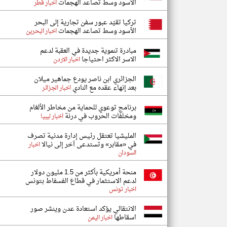
الأسود وسط تصاعد الهجمات
اخبار قطر
تركيا تقيّد عبور سفن تجارية إلى البحر
الأسود وسط تصاعد الهجمات
اخبار البحرين
مبادرة تنموية جديدة في العقبة لدعم
الاسر الاكثر احتياجا
اخبار الاردن
الجزائري ابن ناصر يودع جماهير ميلان
بعد إنهاء عقده مع النادي
اخبار الجزائر
برنامج توعوي للحماية من مخاطر الألغام
ومخلفات الحروب في درنة
اخبار ليبيا
المليشيا تعتقل رئيس إدارة مدنية تصرف
في «مقابر» وتستدعى آخر إلى نيالا
اخبار
السودان
منحة أمريكية بأكثر من 1.5 مليون دولار
لدعم الاستثمار في قطاع الفسفاط بتونس
اخبار تونس
الانتقالي يؤكد استعادة عدن وينشر صور
اسقاطها
اخبار اليمن