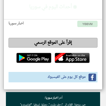
◉ أحداث اليوم في سوريا
اخبار سوريا
YI98VM
إقرأ على الموقع الرسمي
موقع كل يوم على الفيسبوك
أخر
اخبار سوريا:
حين يتحوّل اللقاء إلى "زحف بشري".. دمشق تستقبل "المايسترو"