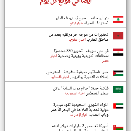
أيضاً في موقع كل يوم
بئر أبو حاتم... حين يُستهدف الماء
تُستهدف الحياة
اخبار لبنان
تحذيرات من موجة حر مرتقبة بعدد من
مناطق المغرب
اخبار المغرب
في بني سويف.. تحرير 330 محضرًا
لمخالفات تموينية وبيئية وصحية
اخبار
مصر
خبر : فساتين صيفية منقوشة.. استوحي
إطلالات الأميرة بياتريس
اخبار فلسطين
فلكية جدة: "حزام درب التبانة" يزيّن
سماء أغسطس
اخبار السعودية
اللواء الشهري: السعودية تقود مبادرة
دولية لحماية الملاحة في البحر الأحمر
وباب المندب
اخبار الإمارات
أمريكا تخصص 3 مليارات دولار لدعم