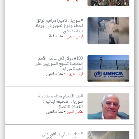
#سوريا.. كاميرا مراقبة توثق
لحظة وقوع تفجير في جرمانا
بريف دمشق
-
ار تي عربي
منذ ساعة
#100 دولار لكل عائد.. الأمم
المتحدة تشجع السوريين على
العودة من لبنان
-
ار تي عربي
منذ ساعتين
#بعد اقتحام منزله ومغادرته
سوريا .. صحيفة لبنانية :
انقطاع الاتصال ...
-
عكس السير
منذ ساعتين
#البنك الدولي يوافق على