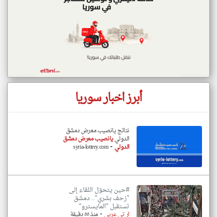
أبرز اخبار سوريا
نتائج يانصيب معرض دمشق
الدولي
يانصيب معرض دمشق
-
الدولي
syria-lottery.com
#حين يتحوّل اللقاء إلى
"زحف بشري".. دمشق
تستقبل "المايسترو"
-
ار تي عربي
منذ ٥٥ دقيقة