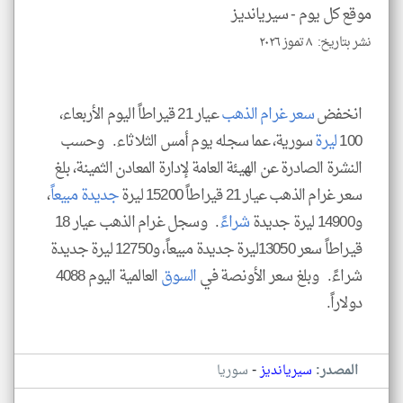
موقع كل يوم -
سيريانديز
نشر بتاريخ: ٨ تموز ٢٠٢٦
klyoum.com
انخفض
سعر
غرام
الذهب
عيار 21 قيراطاً اليوم الأربعاء،
100
ليرة
سورية، ‏عما سجله يوم أمس الثلاثاء. ‏ ‏ وحسب
النشرة الصادرة عن الهيئة العامة لإدارة المعادن الثمينة، بلغ
سعر غرام الذهب عيار 21 قيراطاً 15200 ليرة ‏
جديدة
مبيعا
ً،
و‏14900 ليرة جديدة
شراء
ً. ‏ ‏ وسجل غرام الذهب عيار 18
قيراطاً سعر 13050ليرة جديدة مبيعاً، و‏12750 ليرة جديدة
شراءً. ‏ ‏ وبلغ سعر الأونصة في
السوق
العالمية اليوم 4088
دولاراً.
-
المصدر:
سيريانديز
سوريا