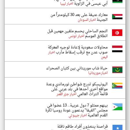
أبي عيسى في الزاوية
اخبار ليبيا
معارك عنيفة على بعد 30 كيلومتراً من
الجنينة
اخبار السودان
النجم الساحلي يحسم ملفين مهمين قبل
انطلاق الموسم
اخبار تونس
محاولات سعودية لإعادة توجيه المعركة
صوب عدن مع ترقب إسقاط مأرب
اخبار
اليمن
حياة شاب موريتاني بين كثبان الصحراء
اخبار موريتانيا
اليونيسكو تدرج شواطئ نورماندي وعدة
مواقع أخرى أحدها في بلد عربي على
قائمة التراث العالمي
اخبار جزر القمر
بينهم ممثلو 7 دول عربية.. 13 عضوا في
مجلس "الفيفا" يدعمون عودة روسيا لكرة
القدم العالمية
اخبار جيبوتي
قراصنة يتخذون أفراد طاقم ناقلة