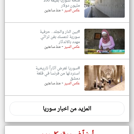
منحة لسوريا بقيمة 100
مليون دولار
-
عكس السير
منذ ساعتين
#بين النار والجلد.. حرفية
سورية تتمسك بفن تراثي
مهدد بالاندثار
-
عكس السير
منذ ساعتين
#سوريا تعرض آثاراً تاريخية
استردتها من فرنسا في قلعة
دمشق
-
عكس السير
منذ ساعتين
المزيد من اخبار سوريا