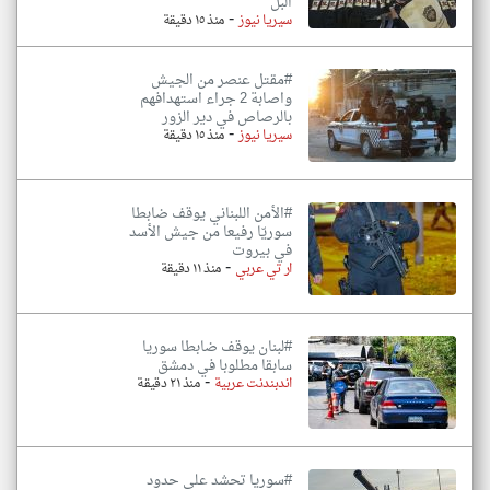
البل
-
سيريا نيوز
منذ ١٥ دقيقة
#مقتل عنصر من الجيش
واصابة 2 جراء استهدافهم
بالرصاص في دير الزور
-
سيريا نيوز
منذ ١٥ دقيقة
#الأمن اللبناني يوقف ضابطا
سوريّا رفيعا من جيش الأسد
في بيروت
-
ار تي عربي
منذ ١١ دقيقة
#لبنان يوقف ضابطا سوريا
سابقا مطلوبا في دمشق
-
اندبندنت عربية
منذ ٢١ دقيقة
#سوريا تحشد على حدود