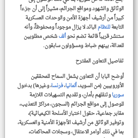
الوثائق والشهود ومواقع الجرائم، مشيراً إلى أن جزءاً
كبيراً من أرشيف أجهزة الأمن والوحدات العسكرية
التابعة
للنظام
البائد لا يزال موجوداً ومحفوظاً، وأنه
ستنشر قريباً قائمة تضم نحو
ألف
شخص مطلوبين
للعدالة، بينهم ضباط ومسؤولون سابقون.
تفاصيل التعاون المقترح
أوضح البابا أن التعاون يشمل السماح للمحققين
الأوروبيين (من السويد،
ألمانيا
،
فرنسا
، وغيرها) بدخول
سوريا
وتنقلهم بأمان، وتقديم التسهيلات اللازمة
للوصول إلى مواقع الجرائم (السجون، مراكز التعذيب،
مقابر جماعية، حقول اختبار الأسلحة الكيميائية)،
وتوفير الوثائق من أرشيف الأجهزة الأمنية والعسكرية،
بما في ذلك أوامر الاعتقال، وسجلات المحاكمات،