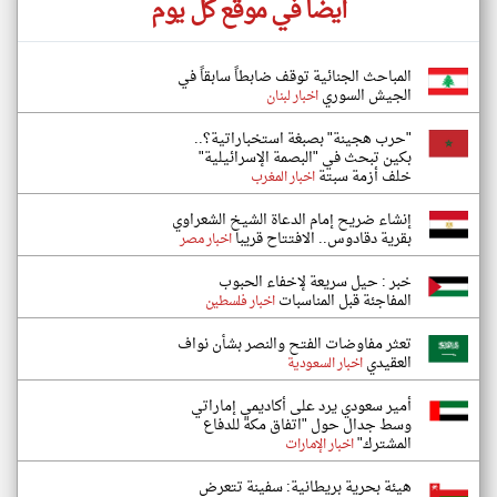
أيضاً في موقع كل يوم
المباحث الجنائية توقف ضابطاً سابقاً في
الجيش السوري
اخبار لبنان
"حرب هجينة" بصبغة استخباراتية؟..
بكين تبحث في "البصمة الإسرائيلية"
خلف أزمة سبتة
اخبار المغرب
إنشاء ضريح إمام الدعاة الشيخ الشعراوي
بقرية دقادوس.. الافتتاح قريبا
اخبار مصر
خبر : حيل سريعة لإخفاء الحبوب
المفاجئة قبل المناسبات
اخبار فلسطين
تعثر مفاوضات الفتح والنصر بشأن نواف
العقيدي
اخبار السعودية
أمير سعودي يرد على أكاديمي إماراتي
وسط جدال حول "اتفاق مكة للدفاع
المشترك"
اخبار الإمارات
هيئة بحرية بريطانية: سفينة تتعرض