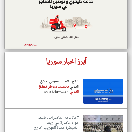
أبرز اخبار سوريا
نتائج يانصيب معرض دمشق
الدولي
يانصيب معرض دمشق
-
الدولي
syria-lottery.com
#مكافحة المخدرات: ضبط
مواد مخدرة في ريف
القنيطرة معدة للتهريب خارج