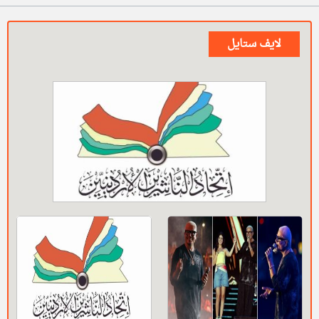
لايف ستايل