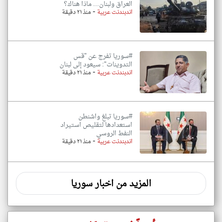
العراق ولبنان... ماذا هناك؟
-
اندبندنت عربية
منذ ٢١ دقيقة
#سوريا تفرج عن "قس
التدوينات": سيعود إلى لبنان
-
اندبندنت عربية
منذ ٢١ دقيقة
#سوريا تبلغ واشنطن
استعدادها لتقليص استيراد
النفط الروسي
-
اندبندنت عربية
منذ ٢١ دقيقة
المزيد من اخبار سوريا