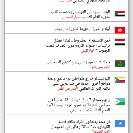
بالاتحاد الكوري الجنوبي
اخبار ليبيا
البنك السوداني الفرنسي يحتسب نائب
مديره العام الأسبق
اخبار السودان
أولا وأخيرا .. عبّيثة قدور
اخبار تونس
ثمن الاستقرار المشروط.. لماذا تفشل
ترتيبات احتواء الأزمة دون إنصاف شعب
الجنوب؟
اخبار اليمن
حياة شاب موريتاني بين كثبان الصحراء
اخبار موريتانيا
اليونيسكو تدرج شواطئ نورماندي وعدة
مواقع أخرى أحدها في بلد عربي على
قائمة التراث العالمي
اخبار جزر القمر
بينهم ممثلو 7 دول عربية.. 13 عضوا في
مجلس "الفيفا" يدعمون عودة روسيا لكرة
القدم العالمية
اخبار جيبوتي
قراصنة يتخذون أفراد طاقم ناقلة
الكيماويات "أسانا" رهائن في الصومال
اخبار الصومال