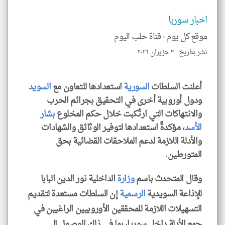
و
العن
الا
اخبار سوريا
للمق
موقع كل يوم -
قناة حلب اليوم
نشر بتاريخ: ٣ حزيران ٢٠٢٦
klyoum.com
أعلنت السلطات
السورية
استعدادها للتعاون مع
السويد
ودول أوروبية أخرى في التحقيق بجرائم الحرب
والانتهاكات التي ارتُكبت خلال حكم المخلوع
بشار
الأسد
، مؤكدةً استعدادها لتوفير الوثائق والشهادات
والأدلة اللازمة لدعم الملاحقات القضائية بحق
المتورطين.
وقال المتحدث باسم
وزارة
الداخلية نور الدين البابا
للإذاعة السويدية
الرسمية
إن السلطات مستعدة لتقديم
التسهيلات اللازمة للمحققين الأوروبيين الراغبين في
جمع الأدلة داخل سوريا، بما في ذلك الوصول إلى