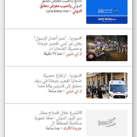
نتائج يانصيب معرض دمشق
الدولي
يانصيب معرض دمشق
-
الدولي
syria-lottery.com
#سوريا.. "منبر أنصار الرسول"
يعلن عن تبني تفجير جرمانا
وحصيلة الضحايا ت
-
ار تي عربي
منذ ٣٧ دقيقة
#سوريا.. ارتفاع حصيلة
ضحايا تفجير جرمانا في ريف
دمشق إلى قتيلين و14 مصا
-
ار تي عربي
منذ ساعة
#الشرع خلال افتتاح مطار
دير الزور الدولي: خطة تنموية
متكاملة للمنطقة ال
-
جريدة الأنباء
منذ ساعة