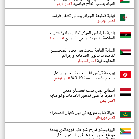
المياه بنسب انتاج قياسية
اخبار الاردن
نهاية قطيعة الجزائر ومالي تشغل فرنسا
اخبار الجزائر
بلدية طرابلس المركز تطلق مبادرة «درب
السلامة» لتعزيز الوعي المروري
اخبار ليبيا
النيابة العامة تبحث مع اتحاد الصحفيين
تقاطعات قانون الصحافة وجرائم
المعلوماتية
اخبار السودان
بورصة تونس تغلق حصة الخميس على
تراجع طفيف بنسبة 0.19%
اخبار تونس
انتقالي عدن يدعو لعصيان مدني
احتجاجاً على تدهور الخدمات والوصاية
اخبار اليمن
حياة شاب موريتاني بين كثبان الصحراء
اخبار موريتانيا
اليونيسكو تدرج شواطئ نورماندي وعدة
مواقع أخرى أحدها في بلد عربي على