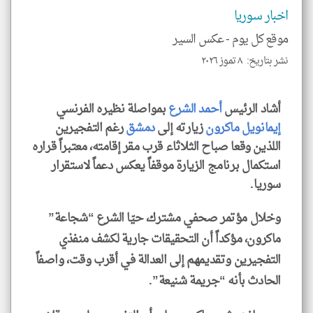
الم
اخبار سوريا
و
العن
الا
موقع كل يوم -
عكس السير
للمق
نشر بتاريخ: ٨ تموز ٢٠٢٦
أشاد الرئيس
أحمد الشرع
بمواصلة نظيره الفرنسي
إيمانويل ماكرون
زيارته إلى
دمشق
رغم التفجيرين
klyoum.com
اللذين وقعا صباح الثلاثاء قرب مقر إقامته، معتبراً قراره
استكمال برنامج الزيارة موقفاً يعكس دعماً لاستقرار
سوريا.
وخلال مؤتمر صحفي مشترك، حيّا الشرع “شجاعة”
ماكرون، مؤكداً أن التحقيقات جارية لكشف منفذي
التفجيرين وتقديمهم إلى العدالة في أقرب وقت، واصفاً
الحادث بأنه “جريمة شنيعة”.