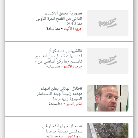
#سورية تحقق الاكتفاء
الذاتي من القمح للمرة الأولى
منذ 2010
-
جريدة الأنباء
منذ ساعة
#الشيباني: نستنكر أي
اعتداءات تطول دول الخليج
فاستقرارها ركن أساسي من م
-
جريدة الأنباء
منذ ساعة
#طلال الهلالي يعلن انتهاء
مهمته رئيساً لهيئة الاستثمار
السورية ويهنئ خل
-
عكس السير
منذ ساعة
#ضحايا جراء انفجار في
سرفيس بمدينة جرمانا
-
سيريا نيوز
منذ ساعتين