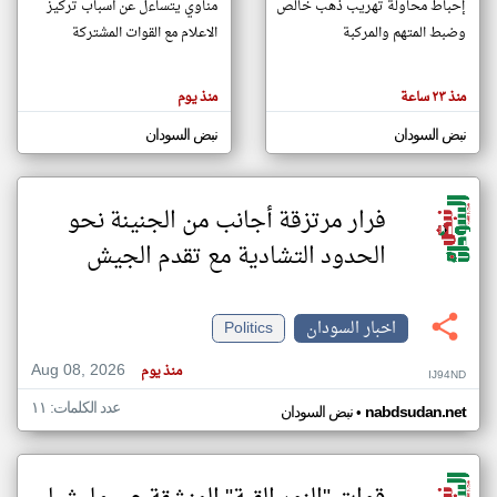
إحباط محاولة تهريب ذهب خالص
مناوي يتساءل عن أسباب تركيز
وضبط المتهم والمركبة
الاعلام مع القوات المشتركة
klyoum.com
تغيير الدولة
منذ ٢٣ ساعة
منذ يوم
تعبر
مصادر الأخبار من السودان
المقالات
الموجوده
نبض السودان
نبض السودان
اخبار السودان على مدار الساعة
هنا عن
وجهة
نظر
أهم اخبار السودان العاجلة والمباشرة
كاتبيها.
فرار مرتزقة أجانب من الجنينة نحو
الحدود التشادية مع تقدم الجيش
اخبار السودان
Politics
Aug 08, 2026
منذ يوم
IJ94ND
عدد الكلمات: ١١
•
nabdsudan.net
نبض السودان