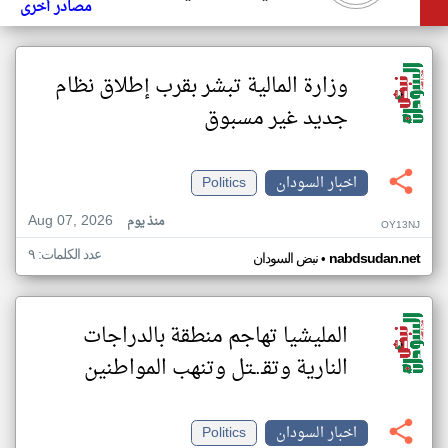
مصادر أخرى
وزارة المالية تبشر بقرب إطلاق نظام
جديد غير مسبوق
اخبار السودان
Politics
Aug 07, 2026
منذ يوم
OY13NJ
عدد الكلمات: ٩
•
nabdsudan.net
نبض السودان
المليشيا تهاجم منطقة بالدراجات
النارية وتقـ.ـتل وتنهب المواطنين
اخبار السودان
Politics