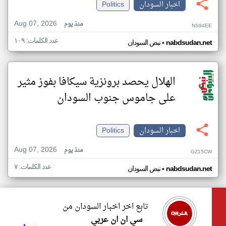
اخبار السودان
Politics
Aug 07, 2026
منذ يوم
NS94EE
عدد الكلمات: ١٠٩
•
nabdsudan.net
نبض السودان
الهلال يحصد برونزية سيكافا بفوز مثير
على جاموس جنوب السودان
اخبار السودان
Politics
Aug 07, 2026
منذ يوم
GZ15CW
عدد الكلمات: ٧
•
nabdsudan.net
نبض السودان
تابع اخر اخبار السودان من
سي ان ان عربي