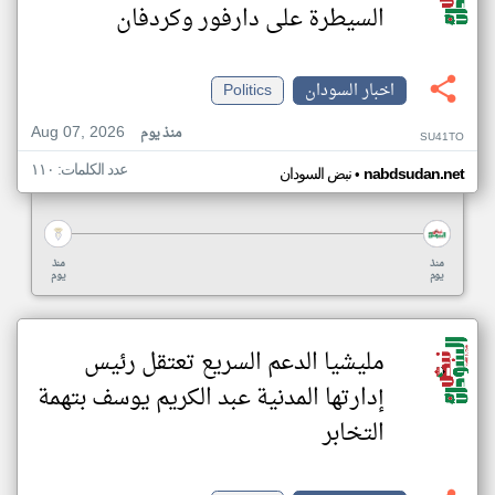
السيطرة على دارفور وكردفان
اخبار السودان
Politics
Aug 07, 2026
منذ يوم
SU41TO
عدد الكلمات: ١١٠
•
nabdsudan.net
نبض السودان
منذ
منذ
يوم
يوم
مليشيا الدعم السريع تعتقل رئيس
إدارتها المدنية عبد الكريم يوسف بتهمة
التخابر