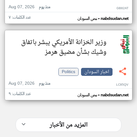
Aug 07, 2026
منذ يوم
GB82AT
عدد الكلمات: ٧
•
nabdsudan.net
نبض السودان
وزير الخزانة الأمريكي يبشر باتفاق
وشيك بشأن مضيق هرمز
اخبار السودان
Politics
Aug 07, 2026
منذ يوم
LC85QV
عدد الكلمات: ٩
•
nabdsudan.net
نبض السودان
المزيد من الأخبار