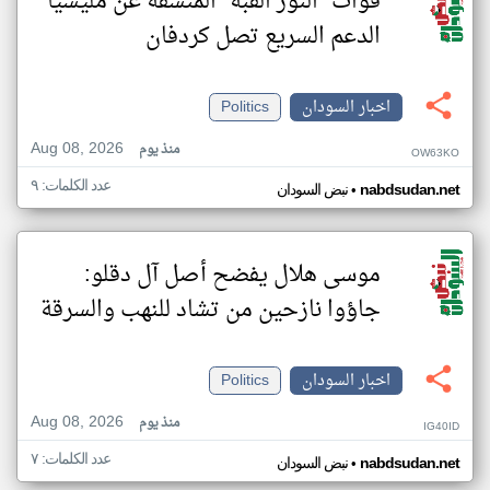
قوات "النور القبة" المنشقة عن مليشيا
الدعم السريع تصل كردفان
اخبار السودان
Politics
Aug 08, 2026
منذ يوم
OW63KO
عدد الكلمات: ٩
•
nabdsudan.net
نبض السودان
موسى هلال يفضح أصل آل دقلو:
جاؤوا نازحين من تشاد للنهب والسرقة
اخبار السودان
Politics
Aug 08, 2026
منذ يوم
IG40ID
عدد الكلمات: ٧
•
nabdsudan.net
نبض السودان