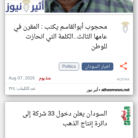
محجوب أبوالقاسم يكتب : المقرن في
عامها الثالث..الكلمة التي انحازت
للوطن
اخبار السودان
Politics
Aug 07, 2026
منذ يوم
KC37AX
عدد الكلمات: ٣٢٤
•
atheernews.net
أثير نيوز
السودان يعلن دخول 33 شركة إلى
دائرة إنتاج الذهب