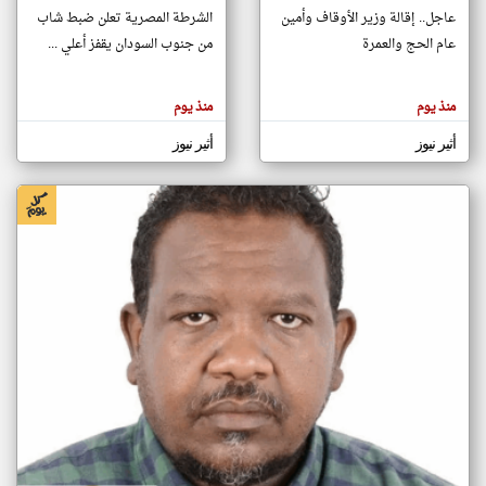
عاجل.. إقالة وزير الأوقاف وأمين
الشرطة المصرية تعلن ضبط شاب
عام الحج والعمرة
من جنوب السودان يقفز أعلي ...
klyoum.com
تغيير الدولة
تعبر
مصادر الأخبار من السودان
منذ يوم
منذ يوم
المقالات
الموجوده
اخبار السودان على مدار الساعة
هنا عن
أثير نيوز
أثير نيوز
وجهة
نظر
أهم اخبار السودان العاجلة والمباشرة
كاتبيها.