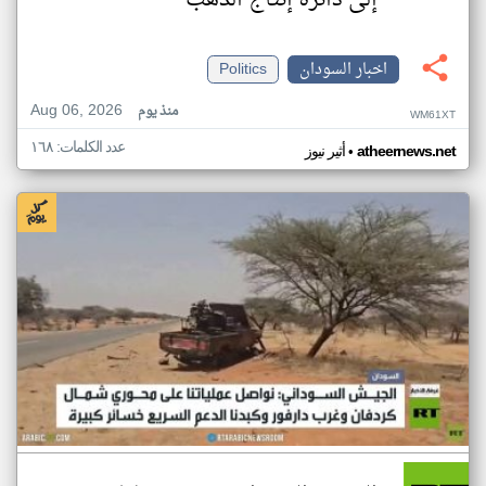
إلى دائرة إنتاج الذهب
اخبار السودان
Politics
Aug 06, 2026
منذ يوم
WM61XT
عدد الكلمات: ١٦٨
•
atheernews.net
أثير نيوز