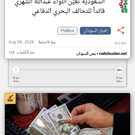
السعودية تعيّن اللواء عبدالله الشهري
قائداً للتحالف البحري الدفاعي
اخبار السودان
Politics
Aug 06, 2026
منذ ١٧ ساعة
SV13DS
عدد الكلمات: ١٥٧
•
nabdsudan.net
نبض السودان
منذ ١٧
منذ ١٧
ساعة
ساعة