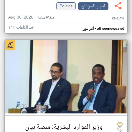
اخبار السودان
Politics
Aug 06, 2026
منذ ١٧ ساعة
KM61TH
عدد الكلمات: ١٦٢
•
atheernews.net
أثير نيوز
وزير الموارد البشرية: منصة بيان