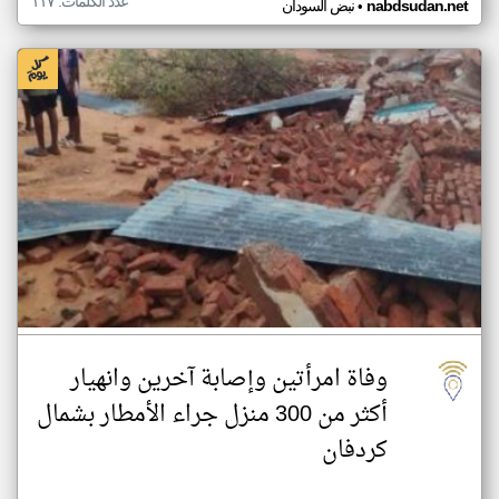
عدد الكلمات: ١١٧
•
nabdsudan.net
نبض السودان
وفاة امرأتين وإصابة آخرين وانهيار
أكثر من 300 منزل جراء الأمطار بشمال
كردفان