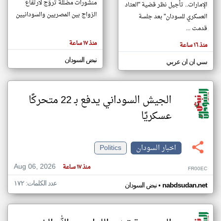
منشورات مضللة تروّج لارتفاع
الإمارات.. تأجيل نظر قضية "العتاد
الزواج بين المصريين والسودانيين
العسكري للسودان" بعد جلسة
قدمت ...
klyoum.com
تغيير الدولة
منذ ١٧ ساعة
منذ ١٦ ساعة
تعبر
مصادر الأخبار من السودان
المقالات
الموجوده
نبض السودان
اخبار السودان على مدار الساعة
سي ان ان عربي
هنا عن
وجهة
نظر
أهم اخبار السودان العاجلة والمباشرة
كاتبيها.
الجيش السوداني يدفع بـ 22 متحركًا
عسكريًا
اخبار السودان
Politics
Aug 06, 2026
منذ ١٧ ساعة
FR00EC
عدد الكلمات: ١٧٢
•
nabdsudan.net
نبض السودان