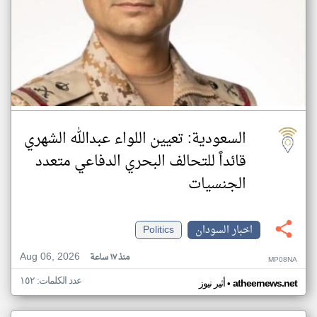
‏السعودية: تعيين اللواء عبدالله الشهري
قائداً للتحالف البحري الدفاعي متعدد
الجنسيات
اخبار السودان
Politics
Aug 06, 2026
منذ ١٧ ساعة
MP08NA
عدد الكلمات: ١٥٢
•
atheernews.net
أثير نيوز