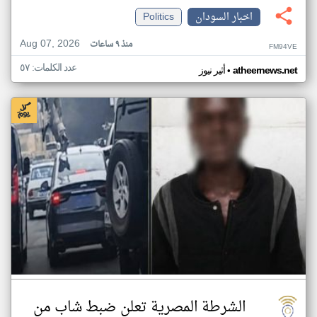
اخبار السودان
Politics
Aug 07, 2026
منذ ٩ ساعات
FM94VE
عدد الكلمات: ٥٧
•
atheernews.net
أثير نيوز
الشرطة المصرية تعلن ضبط شاب من