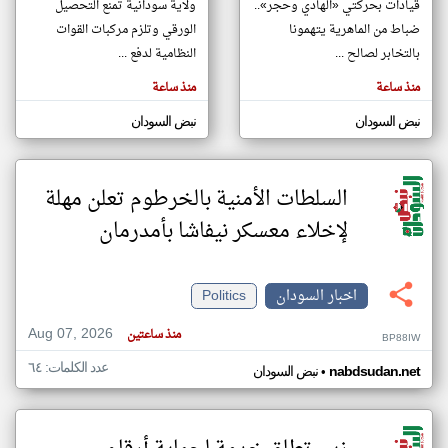
قيادات بحركتي «الهادي وحجر»..
ولاية سودانية تمنع التحصيل
ضباط من الماهرية يتهمونا
الورقي وتلزم مركبات القوات
بالتخابر لصالح ...
النظامية لدفع ...
klyoum.com
تغيير الدولة
منذ ساعة
منذ ساعة
تعبر
مصادر الأخبار من السودان
المقالات
الموجوده
نبض السودان
نبض السودان
اخبار السودان على مدار الساعة
هنا عن
وجهة
نظر
أهم اخبار السودان العاجلة والمباشرة
كاتبيها.
السلطات الأمنية بالخرطوم تعلن مهلة
لإخلاء معسكر نيفاشا بأمدرمان
اخبار السودان
Politics
Aug 07, 2026
منذ ساعتين
BP88IW
عدد الكلمات: ٦٤
•
nabdsudan.net
نبض السودان