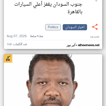
جنوب السودان يقفز أعلي السيارات
بالقاهرة
اخبار السودان
Politics
Aug 07, 2026
منذ ١١ ساعة
XE11DP
عدد الكلمات: ١٤٥
•
atheernews.net
أثير نيوز