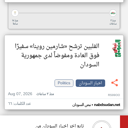
منذ ٣
منذ ١٧
ساعات
ساعة
الفلبين ترشح «شارمين روينا» سفيرًا
فوق العادة ومفوضاً لدى جمهورية
السودان
اخبار السودان
Politics
Aug 07, 2026
منذ ٣ ساعات
RS99OO
عدد الكلمات: ٦٦
•
nabdsudan.net
نبض السودان
تابع اخر اخبار السودان من