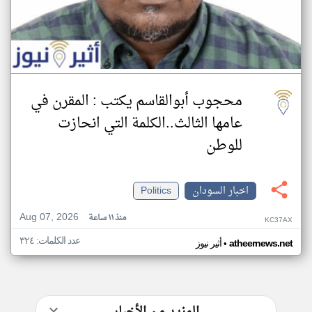
محجوب أبوالقاسم يكتب : المقرن في
عامها الثالث..الكلمة التي انحازت
للوطن
اخبار السودان
Politics
Aug 07, 2026
منذ ١١ ساعة
KC37AX
عدد الكلمات: ٣٢٤
•
atheernews.net
أثير نيوز