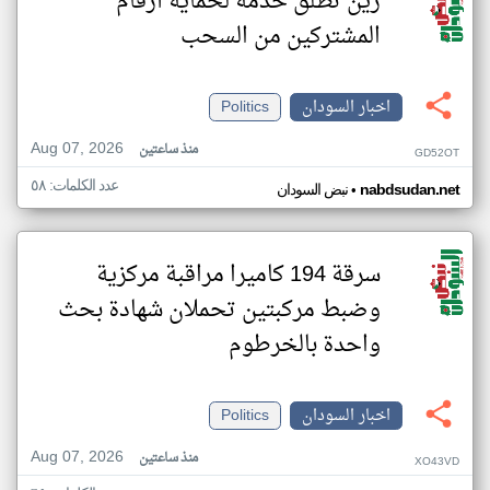
زين تطلق خدمة لحماية أرقام
المشتركين من السحب
اخبار السودان
Politics
Aug 07, 2026
منذ ساعتين
GD52OT
عدد الكلمات: ٥٨
•
nabdsudan.net
نبض السودان
سرقة 194 كاميرا مراقبة مركزية
وضبط مركبتين تحملان شهادة بحث
واحدة بالخرطوم
اخبار السودان
Politics
Aug 07, 2026
منذ ساعتين
XO43VD