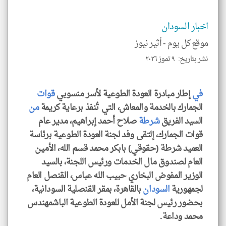
الم
و
العن
الا
اخبار السودان
للمق
موقع كل يوم -
أثير نيوز
نشر بتاريخ: ٩ تموز ٢٠٢٦
في
إطار مبادرة العودة الطوعية لأسر منسوبي
قوات
klyoum.com
الجمارك بالخدمة والمعاش، التي تُنفذ برعاية كريمة
من
السيد الفريق
شرطة
صلاح أحمد إبراهيم، مدير عام
قوات الجمارك، إلتقى وفد لجنة العودة الطوعية برئاسة
العميد شرطة (حقوقي) بابكر محمد قسم الله، الأمين
العام لصندوق مال الخدمات ورئيس اللجنة، بالسيد
الوزير المفوض البخاري حبيب الله عباس، القنصل العام
لجمهورية
السودان
بالقاهرة، بمقر القنصلية السودانية،
بحضور رئيس لجنة الأمل للعودة الطوعية الباشمهندس
محمد وداعة.