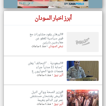
أبرز اخبار السودان
#البرهان يقود مشاورات مع
قوى سياسية للعفو عن
معارضين بارزين
-
نبض السودان
منذ ٤ ساعات
#السعودية .. "التحالف" يعلن
"إصابة 11 مدنياً جراء
هجمات شنها الحوثيون ع
-
أثير نيوز
منذ ٤ ساعات
#وزير الصحة ووالي النيل
الأبيض يفتتحان مستشفى
عمر نور الدائم بنعيمة
-
أثير نيوز
منذ ٤ ساعات