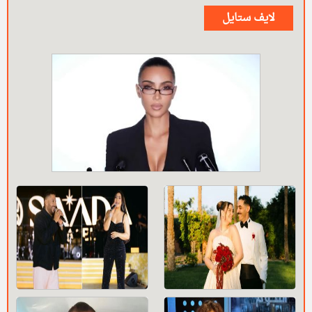
لايف ستايل