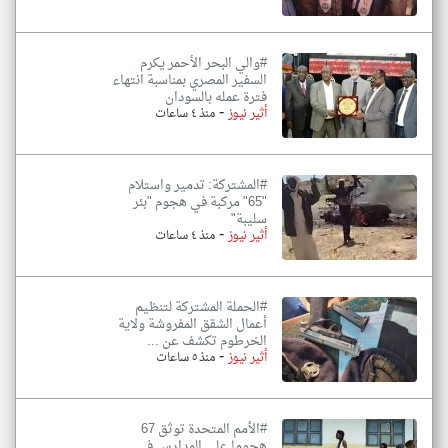
#والي البحر الأحمر يكرم
السفير المصري بمناسبة انتهاء
فترة عمله بالسودان
-
أثير نيوز
منذ ٤ ساعات
#المشتركة: تدمير واستلام
"65" مركبة في هجوم "بئر
سليبة"
-
أثير نيوز
منذ ٤ ساعات
#الحملة المشتركة لتنظيم
أعمال الشقق المفروشة ولاية
الخرطوم تكشف عن ...
-
أثير نيوز
منذ ٥ ساعات
#الأمم المتحدة توثق 67
هجوما على المدارس في