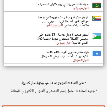
حياة شاب موريتاني بين كثبان الصحراء
اخبار موريتانيا
اليونيسكو تدرج شواطئ نورماندي وعدة
مواقع أخرى أحدها في بلد عربي على
قائمة التراث العالمي
اخبار جزر القمر
بينهم ممثلو 7 دول عربية.. 13 عضوا في
مجلس "الفيفا" يدعمون عودة روسيا لكرة
القدم العالمية
اخبار جيبوتي
قراصنة يتخذون أفراد طاقم ناقلة
الكيماويات "أسانا" رهائن في الصومال
اخبار الصومال
*
تعبر المقالات الموجوده هنا عن وجهة نظر كاتبيها.
* جميع المقالات تحمل إسم المصدر و العنوان الاكتروني للمقالة.