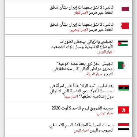
فانس: لا نثق بتعهدات إيران بشأن تدفق
النفط عبر هرمز
اخبار قطر
فانس: لا نثق بتعهدات إيران بشأن تدفق
النفط عبر هرمز
اخبار البحرين
الصفدي والزياني يبحثان تطورات
الأوضاع الإقليمية وسبل إنهاء التصعيد
اخبار الاردن
الجيش الجزائري ينفذ عملة "نوعية"
لتحرير مواطن ألماني كان مختطفا في
النيجر
اخبار الجزائر
بعد تطبيق "حد الزنا" عَلَناً على امرأة في
ليبيا، ماذا نعرف عن العقوبة التي لا تزال
دول إسلامية تطبقها؟
اخبار ليبيا
جريدة الشروق ليوم الاحد 9 أوت 2026
اخبار تونس
درجات الحرارة المتوقعة اليوم الأحد في
الجنوب واليمن
اخبار اليمن