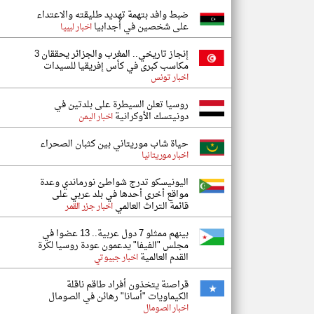
ضبط وافد بتهمة تهديد طليقته والاعتداء
على شخصين في أجدابيا
اخبار ليبيا
إنجاز تاريخي.. المغرب والجزائر يحققان 3
مكاسب كبرى في كأس إفريقيا للسيدات
اخبار تونس
روسيا تعلن السيطرة على بلدتين في
دونيتسك الأوكرانية
اخبار اليمن
حياة شاب موريتاني بين كثبان الصحراء
اخبار موريتانيا
اليونيسكو تدرج شواطئ نورماندي وعدة
مواقع أخرى أحدها في بلد عربي على
قائمة التراث العالمي
اخبار جزر القمر
بينهم ممثلو 7 دول عربية.. 13 عضوا في
مجلس "الفيفا" يدعمون عودة روسيا لكرة
القدم العالمية
اخبار جيبوتي
قراصنة يتخذون أفراد طاقم ناقلة
الكيماويات "أسانا" رهائن في الصومال
اخبار الصومال