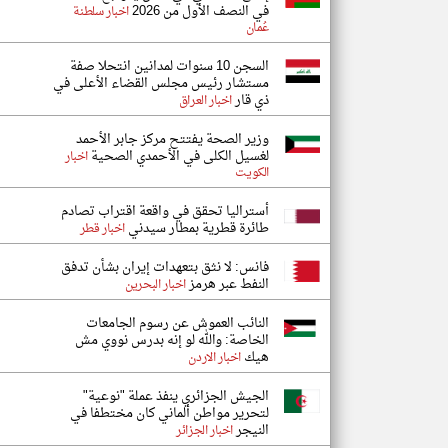
في النصف الأول من 2026
اخبار سلطنة
عُمان
السجن 10 سنوات لمدانين انتحلا صفة
مستشار رئيس مجلس القضاء الأعلى في
ذي قار
اخبار العراق
وزير الصحة يفتتح مركز جابر الأحمد
لغسيل الكلى في الأحمدي الصحية
اخبار
الكويت
أستراليا تحقق في واقعة اقتراب تصادم
طائرة قطرية بمطار سيدني
اخبار قطر
فانس: لا نثق بتعهدات إيران بشأن تدفق
النفط عبر هرمز
اخبار البحرين
النائب العموش عن رسوم الجامعات
الخاصة: والله لو إنه بدرس نووي مش
هيك
اخبار الاردن
الجيش الجزائري ينفذ عملة "نوعية"
لتحرير مواطن ألماني كان مختطفا في
النيجر
اخبار الجزائر