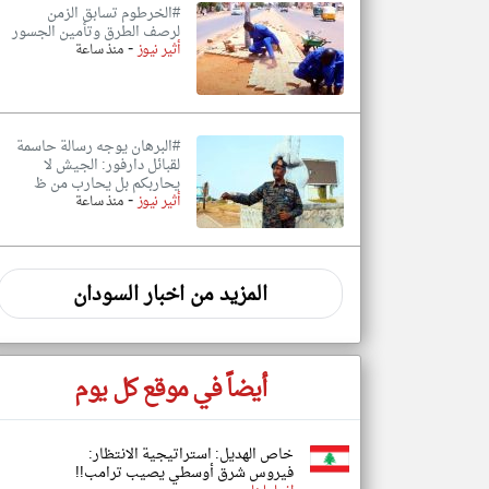
#الخرطوم تسابق الزمن
لرصف الطرق وتأمين الجسور
-
أثير نيوز
منذ ساعة
#البرهان يوجه رسالة حاسمة
لقبائل دارفور: الجيش لا
يحاربكم بل يحارب من ظ
-
أثير نيوز
منذ ساعة
المزيد من اخبار السودان
أيضاً في موقع كل يوم
خاص الهديل: استراتيجية الانتظار:
فيروس شرق أوسطي يصيب ترامب!!