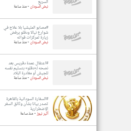
السريع
-
نبض السودان
منذ ساعة
#مصابو المليشيا بلا علاج في
شوارع نيالا ودقلو يرفض
زيارة تمركزات قواته
-
نبض السودان
منذ ساعة
#اعتقال عمدة دقريس بعد
نصحه لـ«دقلو» بتسليم نفسه
للجيش أو مغادرة البلاد
-
نبض السودان
منذ ساعة
#السفارة السودانية بالقاهرة
تصدر بيانا بشأن وثائق السفر
الإضطرارية
-
أثير نيوز
منذ ساعة