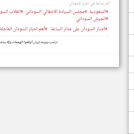
أخر ساعة في اخبار السودان
#السعودية
#مجلس السيادة الانتقالي السوداني
#انقلاب السو
#الجيش السوداني
#اخبار السودان على مدار الساعة
#أهم اخبار السودان العاجلة
https://www.klyoum.com/sudan-news/ar/71-ترامب-يتوعد-إيران-أوقفوا-الهجمات-