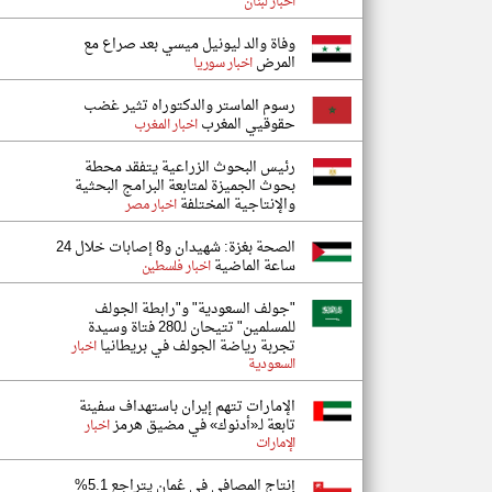
اخبار لبنان
وفاة والد ليونيل ميسي بعد صراع مع
المرض
اخبار سوريا
رسوم الماستر والدكتوراه تثير غضب
حقوقيي المغرب
اخبار المغرب
رئيس البحوث الزراعية يتفقد محطة
بحوث الجميزة لمتابعة البرامج البحثية
والإنتاجية المختلفة
اخبار مصر
الصحة بغزة: شهيدان و8 إصابات خلال 24
ساعة الماضية
اخبار فلسطين
"جولف السعودية" و"رابطة الجولف
للمسلمين" تتيحان لـ280 فتاة وسيدة
تجربة رياضة الجولف في بريطانيا
اخبار
السعودية
الإمارات تتهم إيران باستهداف سفينة
تابعة لـ«أدنوك» في مضيق هرمز
اخبار
الإمارات
إنتاج المصافي في عُمان يتراجع 5.1%