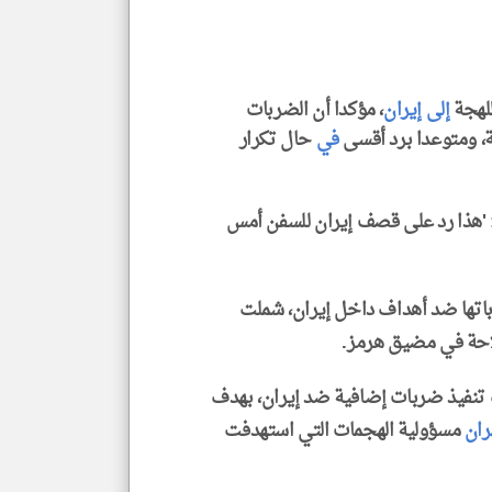
الا
للمق
لهجة
إلى
إيران
، مؤكدا أن الضربات
 ومتوعدا برد أقسى
في
حال تكرار
klyoum.com
'هذا رد على قصف إيران للسفن أمس
تها ضد أهداف داخل إيران، شملت
لاحة في مضيق هرمز.
نت تنفيذ ضربات إضافية ضد إيران، بهدف
ان
مسؤولية الهجمات التي استهدفت