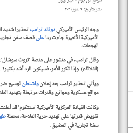
موقع كل يوم -
أثير نيوز
نشر بتاريخ: ٩ تموز ٢٠٢٦
وجه الرئيس الأميركي
دونالد ترامب
تحذيرا شديد ال
الأميركية الأخيرة جاءت ردا
على
قصف سفن تجارية،
الهجمات.
وقال ترامب، في منشور على منصة 'تروث سوشال': 
(الثلاثاء). وإذا تكرر الأمر، فسيكون الرد أشد بكثير!'.
ويأتي تحذير ترامب بعد إعلان
واشنطن
توسيع ضربا
مواقع عسكرية وموانئ وقدرات مرتبطة بتهديد الم
وكانت القيادة المركزية الأميركية 'سنتكوم' قد أعل
تقويض قدرتها على تهديد حرية الملاحة، محملة
طهر
سفنا تجارية في المضيق.