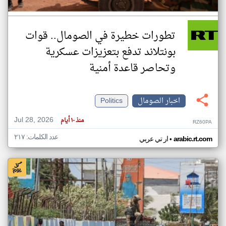
تطورات خطيرة في الصومال.. قوات
بونتلاند تدفع بتعزيزات عسكرية
وتحاصر قاعدة أمنية
اخبار الصومال
Politics
Jul 28, 2026
منذ ١٠ أيام
RZ60PA
عدد الكلمات: ٢١٧
•
arabic.rt.com
ار تي عربي