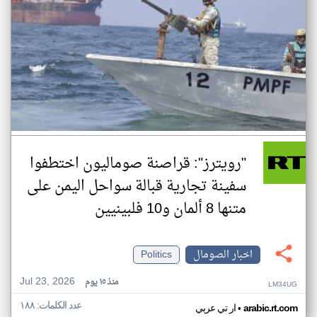
"رويترز": قراصنة صوماليون اختطفوا
سفينة تجارية قبالة سواحل اليمن على
متنها 8 ألمان و10 فلبينيين
اخبار الصومال
Politics
Jul 23, 2026
منذ ١٥ يوم
LM34UG
عدد الكلمات: ١٨٨
•
arabic.rt.com
ار تي عربي