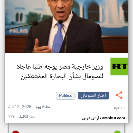
وزير خارجية مصر يوجه طلبا عاجلا
للصومال بشأن البحارة المختطفين
اخبار الصومال
Politics
Jul 19, 2026
منذ ١٩ يوم
IQ61TB
عدد الكلمات: ٣٣١
•
arabic.rt.com
ار تي عربي