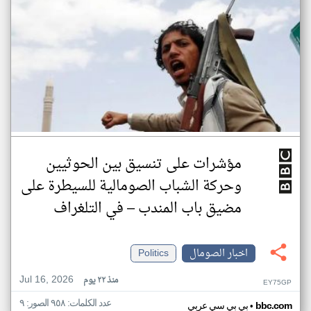
مؤشرات على تنسيق بين الحوثيين
وحركة الشباب الصومالية للسيطرة على
مضيق باب المندب – في التلغراف
اخبار الصومال
Politics
Jul 16, 2026
منذ ٢٢ يوم
EY75GP
عدد الكلمات: ٩٥٨ الصور: ٩
•
bbc.com
بي بي سي عربي