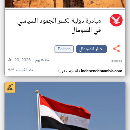
مبادرة دولية لكسر الجمود السياسي
في الصومال
اخبار الصومال
Politics
Jul 20, 2026
منذ ١٨ يوم
TG09DS
عدد الكلمات: ٩٤٩
•
independentarabia.com
اندبندنت عربية