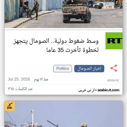
وسط ضغوط دولية.. الصومال يتجهز
لخطوة تأخرت 35 عاما
اخبار الصومال
Politics
Jul 25, 2026
منذ ١٣ يوم
BG04YE
عدد الكلمات: ٣٦٥
•
arabic.rt.com
ار تي عربي