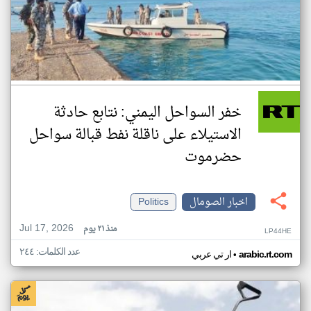
خفر السواحل اليمني: نتابع حادثة
الاستيلاء على ناقلة نفط قبالة سواحل
حضرموت
اخبار الصومال
Politics
Jul 17, 2026
منذ ٢١ يوم
LP44HE
عدد الكلمات: ٢٤٤
•
arabic.rt.com
ار تي عربي