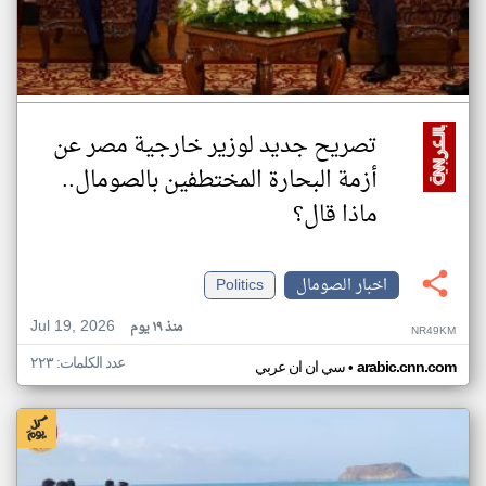
تصريح جديد لوزير خارجية مصر عن
أزمة البحارة المختطفين بالصومال..
ماذا قال؟
اخبار الصومال
Politics
Jul 19, 2026
منذ ١٩ يوم
NR49KM
عدد الكلمات: ٢٢٣
•
arabic.cnn.com
سي ان ان عربي