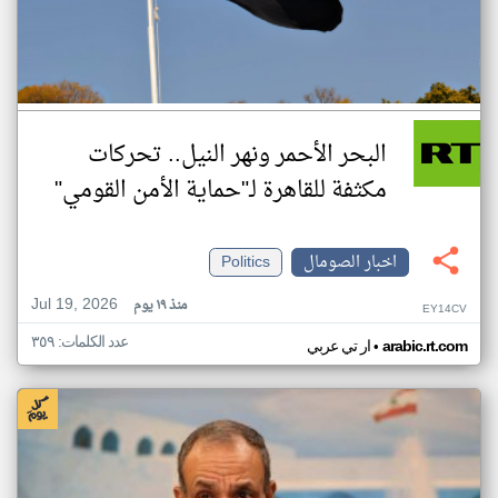
البحر الأحمر ونهر النيل.. تحركات
مكثفة للقاهرة لـ"حماية الأمن القومي"
اخبار الصومال
Politics
Jul 19, 2026
منذ ١٩ يوم
EY14CV
عدد الكلمات: ٣٥٩
•
arabic.rt.com
ار تي عربي