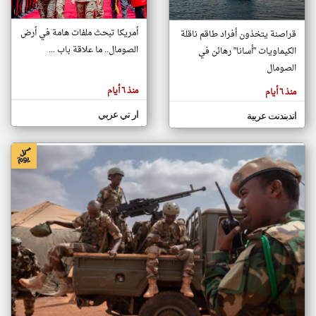
أمريكا تبحث ملفات هامة في أرض
قراصنة يتخذون أفراد طاقم ناقلة
klyoum.com
الصومال.. ما علاقة باب ...
الكيماويات "أسانا" رهائن في
تغيير الدولة
تعبر
الصومال
مصادر الأخبار من الصومال
المقالات
الموجوده
اخبار الصومال على مدار الساعة
هنا عن
منذ ٦ أيام
منذ ٦ أيام
وجهة
نظر
أهم اخبار الصومال العاجلة والمباشرة
كاتبيها.
ار تي عربي
اندبندنت عربية