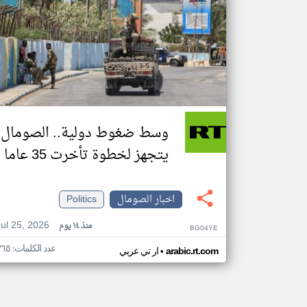
وسط ضغوط دولية.. الصومال
يتجهز لخطوة تأخرت 35 عاما
اخبار الصومال
Politics
Jul 25, 2026
منذ ١٤ يوم
BG04YE
عدد الكلمات: ٣٦٥
•
arabic.rt.com
ار تي عربي