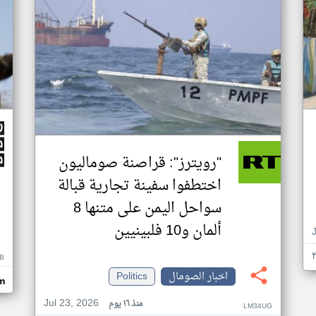
"رويترز": قراصنة صوماليون
اختطفوا سفينة تجارية قبالة
سواحل اليمن على متنها 8
ألمان و10 فلبينيين
B
اخبار الصومال
Politics
m
Jul 23, 2026
منذ ١٦ يوم
LM34UG