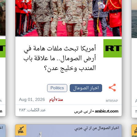
أمريكا تبحث ملفات هامة في
أرض الصومال.. ما علاقة باب
المندب وخليج عدن؟
اخبار الصومال
Politics
Aug 01, 2026
منذ ٧ أيام
A
MT85AP
عدد الكلمات: ٢٨٣
•
arabic.rt.com
ار تي عربي
om
اخبار الصومال من ار تي عربي
اخ