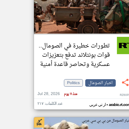
klyoum.com
تغيير الدولة
مصادر الأخبار من الصومال
اخبار الصومال على مدار الساعة
تطورات خطيرة في الصومال..
أهم اخبار الصومال العاجلة والمباشرة
قوات بونتلاند تدفع بتعزيزات
عسكرية وتحاصر قاعدة أمنية
اخبار الصومال
Politics
Jul 28, 2026
منذ ١١ يوم
RZ60P
عدد الكلمات: ٢١٧
•
arabic.rt.c
ار تي عربي
بار الصومال من بي بي سي عربي