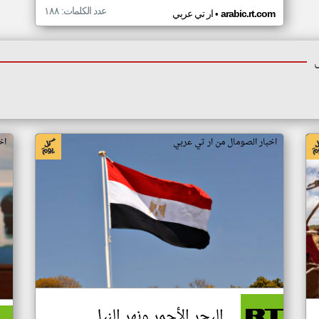
عدد الكلمات: ١٨٨
•
arabic.rt.com
ار تي عربي
اخبار الصومال من ار تي عربي
اخ
البحر الأحمر ونهر النيل..