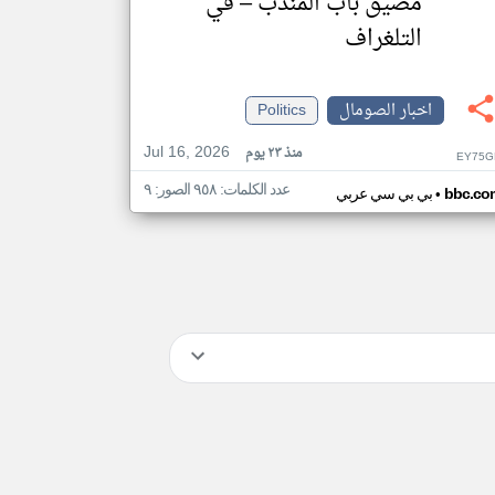
مضيق باب المندب – في
التلغراف
اخبار الصومال
Politics
Jul 16, 2026
منذ ٢٣ يوم
EY75G
عدد الكلمات: ٩٥٨ الصور: ٩
•
bbc.co
بي بي سي عربي