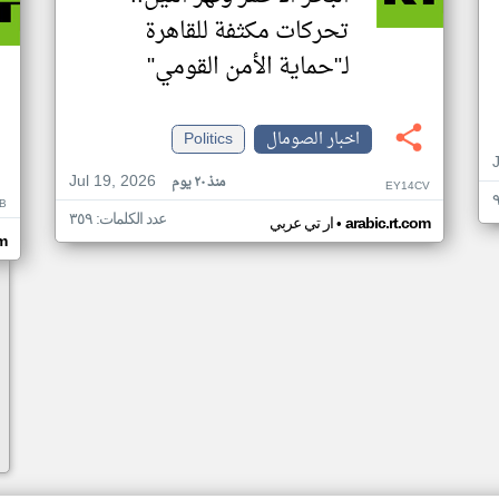
تحركات مكثفة للقاهرة
لـ"حماية الأمن القومي"
اخبار الصومال
Politics
Jul 19, 2026
منذ ٢٠ يوم
EY14CV
B
عدد الكلمات: ٣٥٩
•
arabic.rt.com
ار تي عربي
om