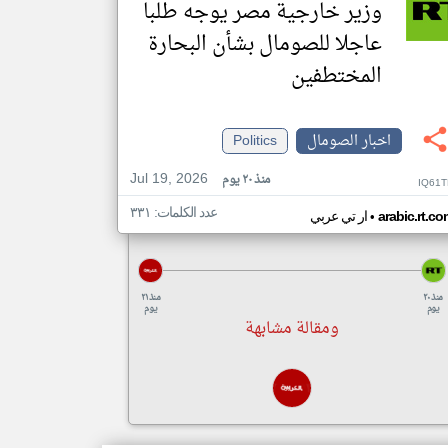
وزير خارجية مصر يوجه طلبا
عاجلا للصومال بشأن البحارة
المختطفين
اخبار الصومال
Politics
Jul 19, 2026
منذ ٢٠ يوم
IQ61T
عدد الكلمات: ٣٣١
•
arabic.rt.c
ار تي عربي
منذ ٢٠
منذ ٢١
يوم
يوم
ومقالة مشابهة