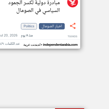
مبادرة دولية لكسر الجمود
السياسي في الصومال
اخبار الصومال
Politics
Jul 20, 2026
منذ ١٩ يوم
TG09DS
عدد الكلمات: ٩٤٩
•
independentarabia.com
اندبندنت عربية