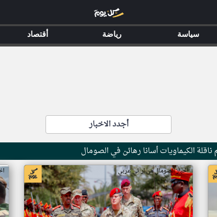
سياسة
رياضة
أقتصاد
أجدد الاخبار
ناقلة الكيماويات أسانا رهائن في الصومال
اخبار الصومال من ار تي عربي
اخ