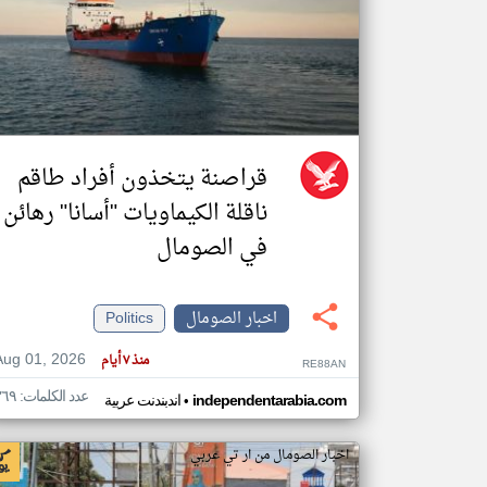
تعبر
المقالات
الموجوده
هنا عن
وجهة
نظر
قراصنة يتخذون أفراد طاقم
كاتبيها.
ناقلة الكيماويات "أسانا" رهائن
في الصومال
اخبار الصومال
Politics
Aug 01, 2026
منذ ٧ أيام
RE88AN
عدد الكلمات: ٣٦٩
•
independentarabia.com
اندبندنت عربية
اخبار الصومال من ار تي عربي