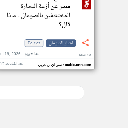
مصر عن أزمة البحارة
المختطفين بالصومال.. ماذا
قال؟
اخبار الصومال
Politics
Jul 19, 2026
منذ ٢١ يوم
NR49KM
عدد الكلمات: ٢٢٣
•
arabic.cnn.com
سي ان ان عربي