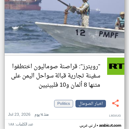
"رويترز": قراصنة صوماليون اختطفوا
سفينة تجارية قبالة سواحل اليمن على
متنها 8 ألمان و10 فلبينيين
اخبار الصومال
Politics
Jul 23, 2026
منذ ١٤ يوم
LM34UG
عدد الكلمات: ١٨٨
•
arabic.rt.com
ار تي عربي