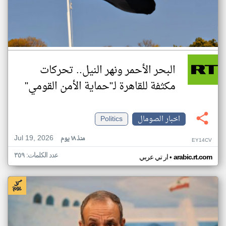
البحر الأحمر ونهر النيل.. تحركات
مكثفة للقاهرة لـ"حماية الأمن القومي"
اخبار الصومال
Politics
Jul 19, 2026
منذ ١٨ يوم
EY14CV
عدد الكلمات: ٣٥٩
•
arabic.rt.com
ار تي عربي