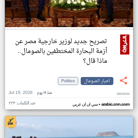
تصريح جديد لوزير خارجية مصر عن
أزمة البحارة المختطفين بالصومال..
ماذا قال؟
اخبار الصومال
Politics
Jul 19, 2026
منذ ١٩ يوم
NR49KM
عدد الكلمات: ٢٢٣
•
arabic.cnn.com
سي ان ان عربي