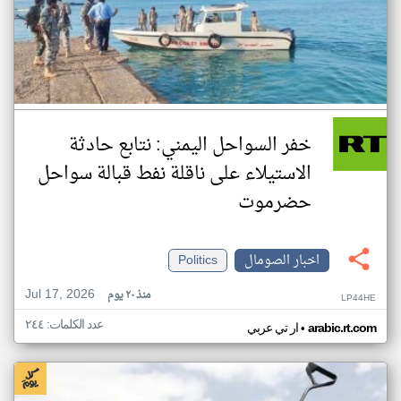
خفر السواحل اليمني: نتابع حادثة
الاستيلاء على ناقلة نفط قبالة سواحل
حضرموت
اخبار الصومال
Politics
Jul 17, 2026
منذ ٢٠ يوم
LP44HE
عدد الكلمات: ٢٤٤
•
arabic.rt.com
ار تي عربي