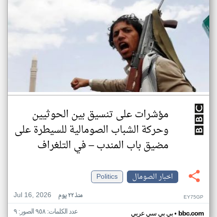
مؤشرات على تنسيق بين الحوثيين
وحركة الشباب الصومالية للسيطرة على
مضيق باب المندب – في التلغراف
اخبار الصومال
Politics
Jul 16, 2026
منذ ٢٢ يوم
EY75GP
عدد الكلمات: ٩٥٨ الصور: ٩
•
bbc.com
بي بي سي عربي