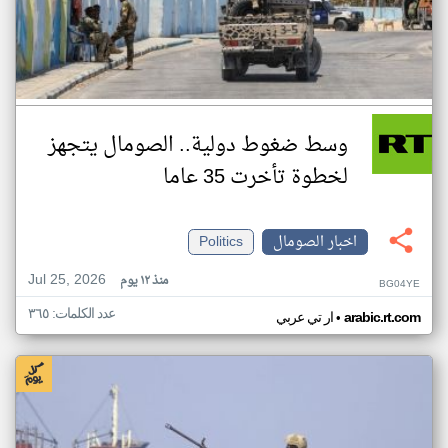
وسط ضغوط دولية.. الصومال يتجهز
لخطوة تأخرت 35 عاما
اخبار الصومال
Politics
Jul 25, 2026
منذ ١٢ يوم
BG04YE
عدد الكلمات: ٣٦٥
•
arabic.rt.com
ار تي عربي