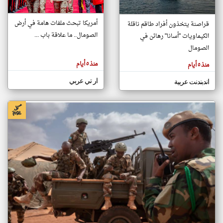
أمريكا تبحث ملفات هامة في أرض
قراصنة يتخذون أفراد طاقم ناقلة
klyoum.com
الصومال.. ما علاقة باب ...
الكيماويات "أسانا" رهائن في
تغيير الدولة
تعبر
الصومال
مصادر الأخبار من الصومال
المقالات
الموجوده
اخبار الصومال على مدار الساعة
هنا عن
منذ ٥ أيام
منذ ٥ أيام
وجهة
نظر
أهم اخبار الصومال العاجلة والمباشرة
كاتبيها.
ار تي عربي
اندبندنت عربية