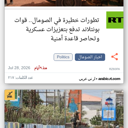
تطورات خطيرة في الصومال.. قوات
بونتلاند تدفع بتعزيزات عسكرية
وتحاصر قاعدة أمنية
اخبار الصومال
Politics
Jul 28, 2026
منذ ٩ أيام
RZ60PA
عدد الكلمات: ٢١٧
•
arabic.rt.com
ار تي عربي