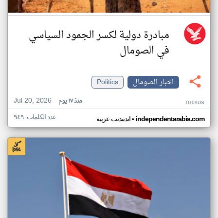
مبادرة دولية لكسر الجمود السياسي
في الصومال
اخبار الصومال
Politics
Jul 20, 2026
منذ ١٧ يوم
TG09DS
عدد الكلمات: ٩٤٩
•
independentarabia.com
اندبندنت عربية