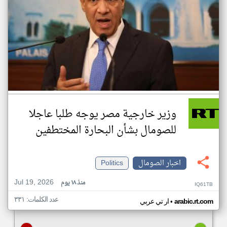
وزير خارجية مصر يوجه طلبا عاجلا
للصومال بشأن البحارة المختطفين
اخبار الصومال
Politics
Jul 19, 2026
منذ ١٨ يوم
IQ61TB
عدد الكلمات: ٣٣١
•
arabic.rt.com
ار تي عربي