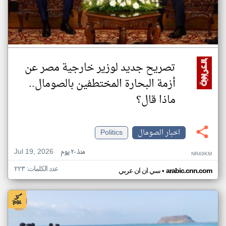
تصريح جديد لوزير خارجية مصر عن
أزمة البحارة المختطفين بالصومال..
ماذا قال؟
اخبار الصومال
Politics
Jul 19, 2026
منذ ٢٠ يوم
NR49KM
عدد الكلمات: ٢٢٣
•
arabic.cnn.com
سي ان ان عربي