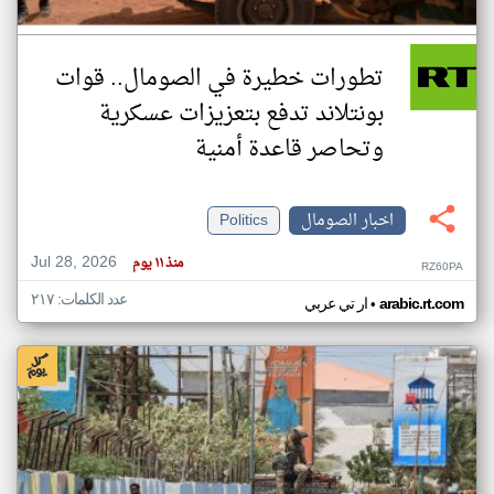
تطورات خطيرة في الصومال.. قوات
بونتلاند تدفع بتعزيزات عسكرية
وتحاصر قاعدة أمنية
اخبار الصومال
Politics
Jul 28, 2026
منذ ١١ يوم
RZ60PA
عدد الكلمات: ٢١٧
•
arabic.rt.com
ار تي عربي