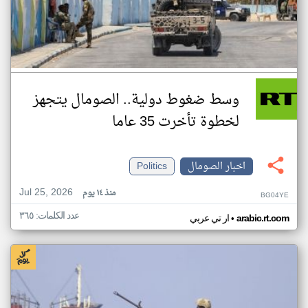
وسط ضغوط دولية.. الصومال يتجهز
لخطوة تأخرت 35 عاما
اخبار الصومال
Politics
Jul 25, 2026
منذ ١٤ يوم
BG04YE
عدد الكلمات: ٣٦٥
•
arabic.rt.com
ار تي عربي