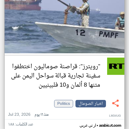
"رويترز": قراصنة صوماليون اختطفوا
سفينة تجارية قبالة سواحل اليمن على
متنها 8 ألمان و10 فلبينيين
اخبار الصومال
Politics
Jul 23, 2026
منذ ١٦ يوم
LM34UG
عدد الكلمات: ١٨٨
•
arabic.rt.com
ار تي عربي