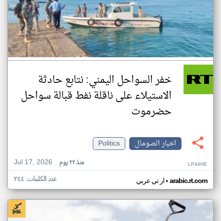
خفر السواحل اليمني: نتابع حادثة
الاستيلاء على ناقلة نفط قبالة سواحل
حضرموت
اخبار الصومال
Politics
Jul 17, 2026
منذ ٢٢ يوم
LP44HE
عدد الكلمات: ٢٤٤
•
arabic.rt.com
ار تي عربي