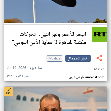
البحر الأحمر ونهر النيل.. تحركات
مكثفة للقاهرة لـ"حماية الأمن القومي"
اخبار الصومال
Politics
Jul 19, 2026
منذ ٢٠ يوم
EY14CV
عدد الكلمات: ٣٥٩
•
arabic.rt.com
ار تي عربي