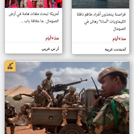
أمريكا تبحث ملفات هامة في أرض
قراصنة يتخذون أفراد طاقم ناقلة
klyoum.com
الصومال.. ما علاقة باب ...
الكيماويات "أسانا" رهائن في
تغيير الدولة
تعبر
الصومال
مصادر الأخبار من الصومال
المقالات
الموجوده
اخبار الصومال على مدار الساعة
هنا عن
منذ ٧ أيام
منذ ٧ أيام
وجهة
نظر
أهم اخبار الصومال العاجلة والمباشرة
كاتبيها.
ار تي عربي
اندبندنت عربية