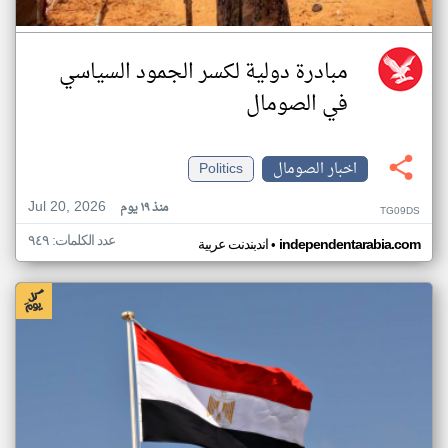
مبادرة دولية لكسر الجمود السياسي
في الصومال
اخبار الصومال
Politics
Jul 20, 2026
منذ ١٩ يوم
TG09DS
عدد الكلمات: ٩٤٩
•
independentarabia.com
اندبندنت عربية