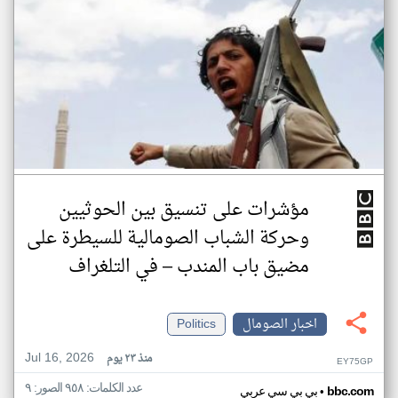
مؤشرات على تنسيق بين الحوثيين
وحركة الشباب الصومالية للسيطرة على
مضيق باب المندب – في التلغراف
اخبار الصومال
Politics
Jul 16, 2026
منذ ٢٣ يوم
EY75GP
عدد الكلمات: ٩٥٨ الصور: ٩
•
bbc.com
بي بي سي عربي