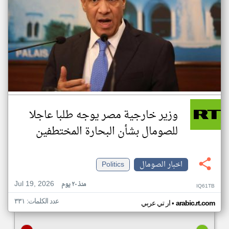
وزير خارجية مصر يوجه طلبا عاجلا
للصومال بشأن البحارة المختطفين
اخبار الصومال
Politics
Jul 19, 2026
منذ ٢٠ يوم
IQ61TB
عدد الكلمات: ٣٣١
•
arabic.rt.com
ار تي عربي