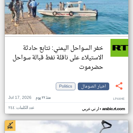
خفر السواحل اليمني: نتابع حادثة
الاستيلاء على ناقلة نفط قبالة سواحل
حضرموت
اخبار الصومال
Politics
Jul 17, 2026
منذ ٢٢ يوم
LP44HE
عدد الكلمات: ٢٤٤
•
arabic.rt.com
ار تي عربي