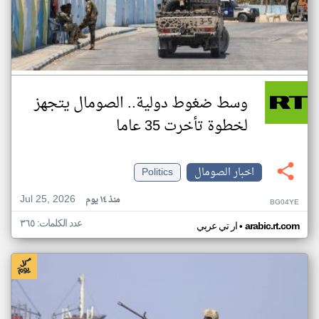
وسط ضغوط دولية.. الصومال يتجهز
لخطوة تأخرت 35 عاما
اخبار الصومال
Politics
Jul 25, 2026
منذ ١٤ يوم
BG04YE
عدد الكلمات: ٣٦٥
•
arabic.rt.com
ار تي عربي