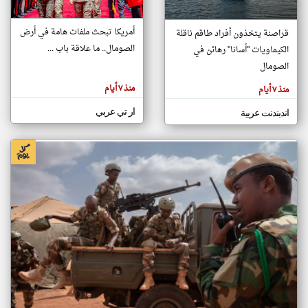
أمريكا تبحث ملفات هامة في أرض
قراصنة يتخذون أفراد طاقم ناقلة
klyoum.com
الصومال.. ما علاقة باب ...
الكيماويات "أسانا" رهائن في
تغيير الدولة
تعبر
الصومال
مصادر الأخبار من الصومال
المقالات
الموجوده
اخبار الصومال على مدار الساعة
هنا عن
منذ ٧ أيام
منذ ٧ أيام
وجهة
نظر
أهم اخبار الصومال العاجلة والمباشرة
كاتبيها.
ار تي عربي
اندبندنت عربية