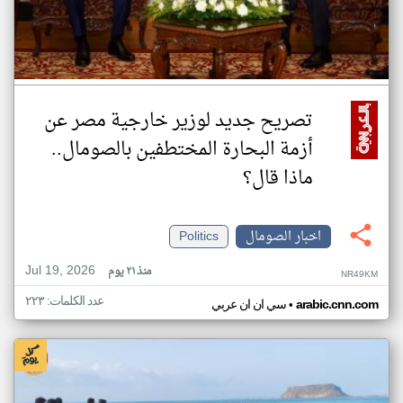
تصريح جديد لوزير خارجية مصر عن
أزمة البحارة المختطفين بالصومال..
ماذا قال؟
اخبار الصومال
Politics
Jul 19, 2026
منذ ٢١ يوم
NR49KM
عدد الكلمات: ٢٢٣
•
arabic.cnn.com
سي ان ان عربي