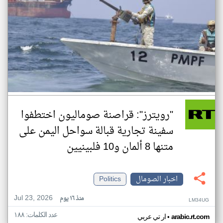
"رويترز": قراصنة صوماليون اختطفوا
سفينة تجارية قبالة سواحل اليمن على
متنها 8 ألمان و10 فلبينيين
اخبار الصومال
Politics
Jul 23, 2026
منذ ١٦ يوم
LM34UG
عدد الكلمات: ١٨٨
•
arabic.rt.com
ار تي عربي