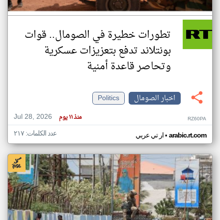
تطورات خطيرة في الصومال.. قوات
بونتلاند تدفع بتعزيزات عسكرية
وتحاصر قاعدة أمنية
اخبار الصومال
Politics
Jul 28, 2026
منذ ١١ يوم
RZ60PA
عدد الكلمات: ٢١٧
•
arabic.rt.com
ار تي عربي