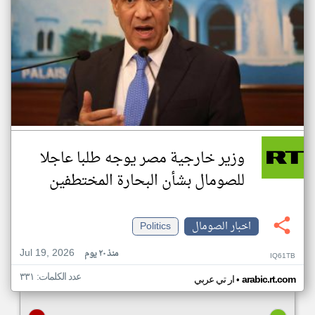
وزير خارجية مصر يوجه طلبا عاجلا
للصومال بشأن البحارة المختطفين
اخبار الصومال
Politics
Jul 19, 2026
منذ ٢٠ يوم
IQ61TB
عدد الكلمات: ٣٣١
•
arabic.rt.com
ار تي عربي