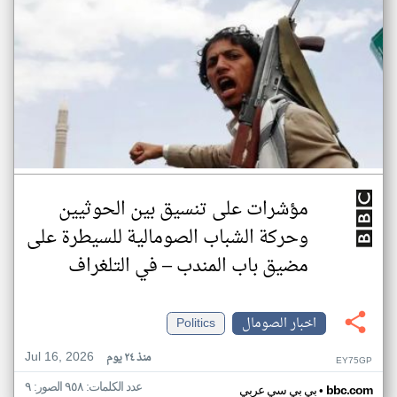
مؤشرات على تنسيق بين الحوثيين
وحركة الشباب الصومالية للسيطرة على
مضيق باب المندب – في التلغراف
اخبار الصومال
Politics
Jul 16, 2026
منذ ٢٤ يوم
EY75GP
عدد الكلمات: ٩٥٨ الصور: ٩
•
bbc.com
بي بي سي عربي