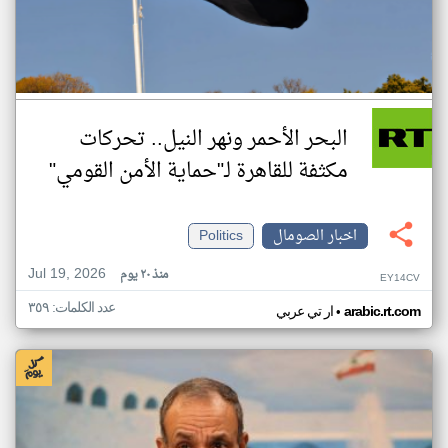
البحر الأحمر ونهر النيل.. تحركات
مكثفة للقاهرة لـ"حماية الأمن القومي"
اخبار الصومال
Politics
Jul 19, 2026
منذ ٢٠ يوم
EY14CV
عدد الكلمات: ٣٥٩
•
arabic.rt.com
ار تي عربي