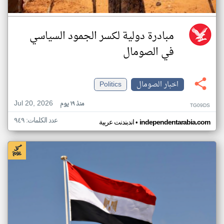
مبادرة دولية لكسر الجمود السياسي
في الصومال
اخبار الصومال
Politics
Jul 20, 2026
منذ ١٩ يوم
TG09DS
عدد الكلمات: ٩٤٩
•
independentarabia.com
اندبندنت عربية