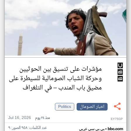
مؤشرات على تنسيق بين الحوثيين
وحركة الشباب الصومالية للسيطرة على
مضيق باب المندب – في التلغراف
اخبار الصومال
Politics
Jul 16, 2026
منذ ٢٤ يوم
EY75GP
عدد الكلمات: ٩٥٨ الصور: ٩
•
bbc.com
بي بي سي عربي