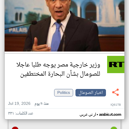
وزير خارجية مصر يوجه طلبا عاجلا
للصومال بشأن البحارة المختطفين
اخبار الصومال
Politics
Jul 19, 2026
منذ ٢٠ يوم
IQ61TB
عدد الكلمات: ٣٣١
•
arabic.rt.com
ار تي عربي