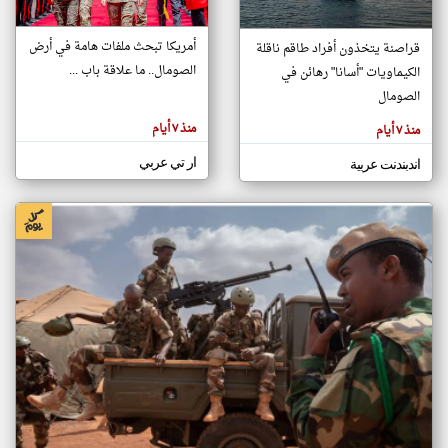
أمريكا تبحث ملفات هامة في أرض
قراصنة يتخذون أفراد طاقم ناقلة
klyoum.com
الصومال.. ما علاقة باب ...
الكيماويات "أسانا" رهائن في
تغيير الدولة
تعبر
الصومال
مصادر الأخبار من الصومال
المقالات
الموجوده
اخبار الصومال على مدار الساعة
هنا عن
منذ ٧ أيام
منذ ٧ أيام
وجهة
نظر
أهم اخبار الصومال العاجلة والمباشرة
كاتبيها.
ار تي عربي
اندبندنت عربية