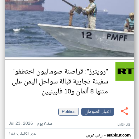
"رويترز": قراصنة صوماليون اختطفوا
سفينة تجارية قبالة سواحل اليمن على
متنها 8 ألمان و10 فلبينيين
اخبار الصومال
Politics
Jul 23, 2026
منذ ١٦ يوم
LM34UG
عدد الكلمات: ١٨٨
•
arabic.rt.com
ار تي عربي