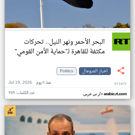
البحر الأحمر ونهر النيل.. تحركات
مكثفة للقاهرة لـ"حماية الأمن القومي"
اخبار الصومال
Politics
Jul 19, 2026
منذ ٢٠ يوم
EY14CV
عدد الكلمات: ٣٥٩
•
arabic.rt.com
ار تي عربي