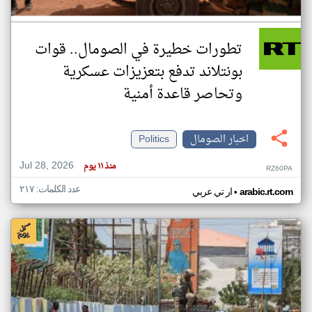
تطورات خطيرة في الصومال.. قوات
بونتلاند تدفع بتعزيزات عسكرية
وتحاصر قاعدة أمنية
اخبار الصومال
Politics
Jul 28, 2026
منذ ١١ يوم
RZ60PA
عدد الكلمات: ٢١٧
•
arabic.rt.com
ار تي عربي