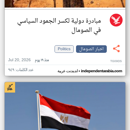
مبادرة دولية لكسر الجمود السياسي
في الصومال
اخبار الصومال
Politics
Jul 20, 2026
منذ ١٩ يوم
TG09DS
عدد الكلمات: ٩٤٩
•
independentarabia.com
اندبندنت عربية