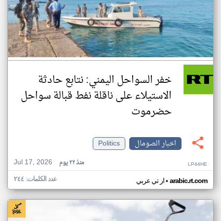
خفر السواحل اليمني: نتابع حادثة
الاستيلاء على ناقلة نفط قبالة سواحل
حضرموت
اخبار الصومال
Politics
Jul 17, 2026
منذ ٢٢ يوم
LP44HE
عدد الكلمات: ٢٤٤
•
arabic.rt.com
ار تي عربي