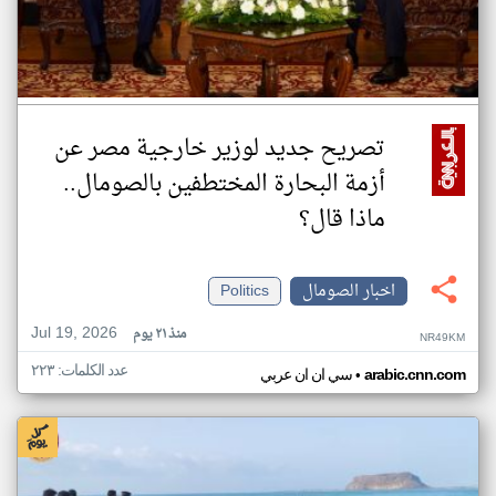
تصريح جديد لوزير خارجية مصر عن
أزمة البحارة المختطفين بالصومال..
ماذا قال؟
اخبار الصومال
Politics
Jul 19, 2026
منذ ٢١ يوم
NR49KM
عدد الكلمات: ٢٢٣
•
arabic.cnn.com
سي ان ان عربي