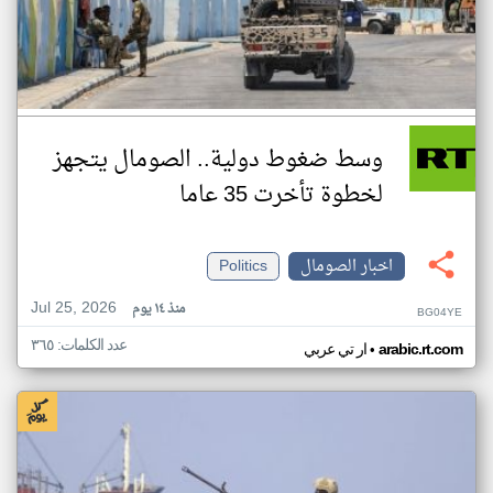
وسط ضغوط دولية.. الصومال يتجهز
لخطوة تأخرت 35 عاما
اخبار الصومال
Politics
Jul 25, 2026
منذ ١٤ يوم
BG04YE
عدد الكلمات: ٣٦٥
•
arabic.rt.com
ار تي عربي