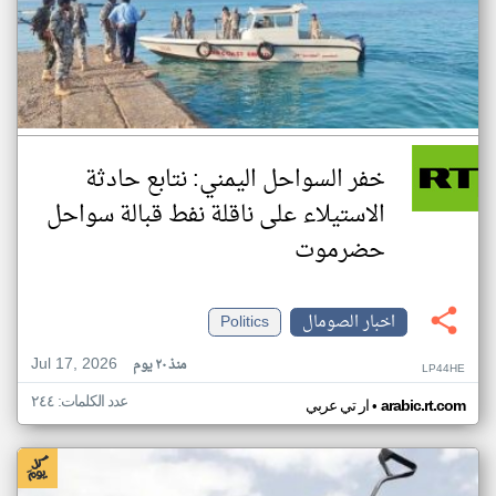
خفر السواحل اليمني: نتابع حادثة
الاستيلاء على ناقلة نفط قبالة سواحل
حضرموت
اخبار الصومال
Politics
Jul 17, 2026
منذ ٢٠ يوم
LP44HE
عدد الكلمات: ٢٤٤
•
arabic.rt.com
ار تي عربي