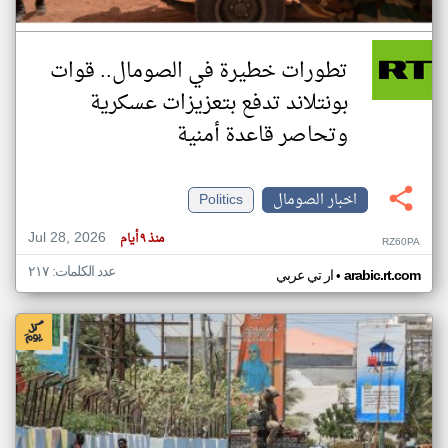
تطورات خطيرة في الصومال.. قوات
بونتلاند تدفع بتعزيزات عسكرية
وتحاصر قاعدة أمنية
اخبار الصومال
Politics
Jul 28, 2026
منذ ٩ أيام
RZ60PA
عدد الكلمات: ٢١٧
•
arabic.rt.com
ار تي عربي