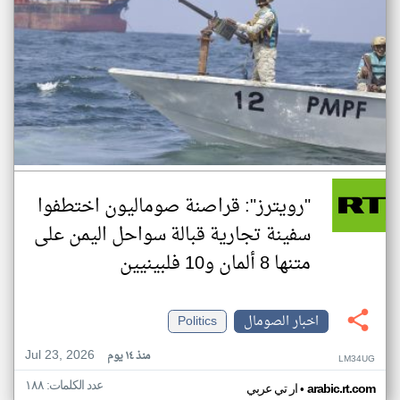
"رويترز": قراصنة صوماليون اختطفوا
سفينة تجارية قبالة سواحل اليمن على
متنها 8 ألمان و10 فلبينيين
اخبار الصومال
Politics
Jul 23, 2026
منذ ١٤ يوم
LM34UG
عدد الكلمات: ١٨٨
•
arabic.rt.com
ار تي عربي