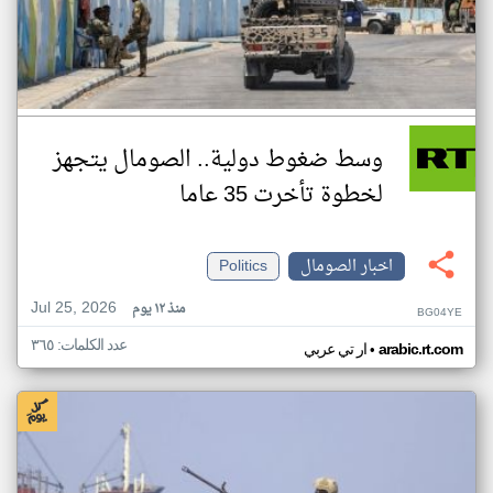
وسط ضغوط دولية.. الصومال يتجهز
لخطوة تأخرت 35 عاما
اخبار الصومال
Politics
Jul 25, 2026
منذ ١٢ يوم
BG04YE
عدد الكلمات: ٣٦٥
•
arabic.rt.com
ار تي عربي