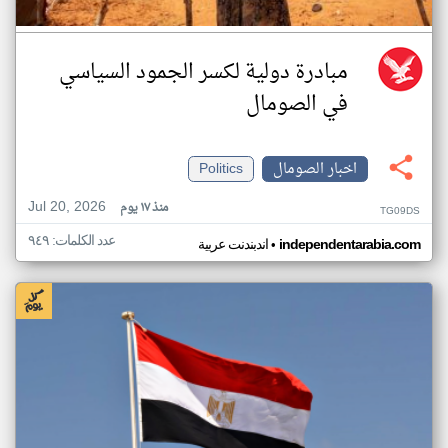
مبادرة دولية لكسر الجمود السياسي
في الصومال
اخبار الصومال
Politics
Jul 20, 2026
منذ ١٧ يوم
TG09DS
عدد الكلمات: ٩٤٩
•
independentarabia.com
اندبندنت عربية