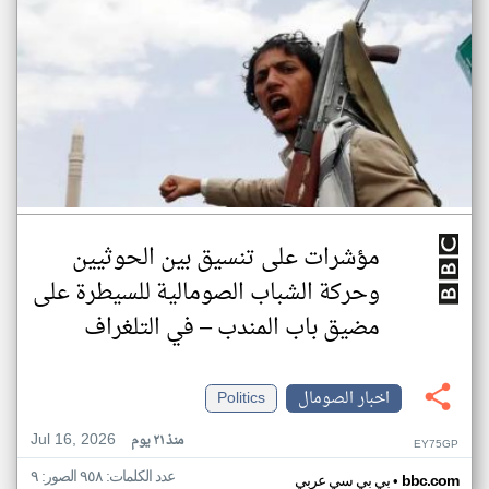
مؤشرات على تنسيق بين الحوثيين
وحركة الشباب الصومالية للسيطرة على
مضيق باب المندب – في التلغراف
اخبار الصومال
Politics
Jul 16, 2026
منذ ٢١ يوم
EY75GP
عدد الكلمات: ٩٥٨ الصور: ٩
•
bbc.com
بي بي سي عربي