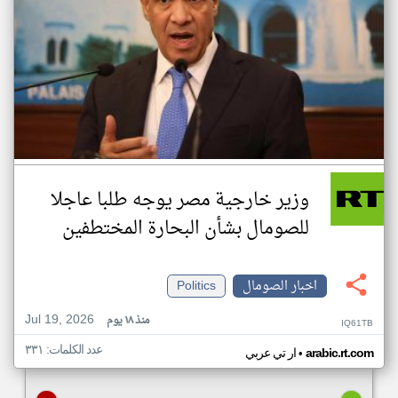
وزير خارجية مصر يوجه طلبا عاجلا
للصومال بشأن البحارة المختطفين
اخبار الصومال
Politics
Jul 19, 2026
منذ ١٨ يوم
IQ61TB
عدد الكلمات: ٣٣١
•
arabic.rt.com
ار تي عربي