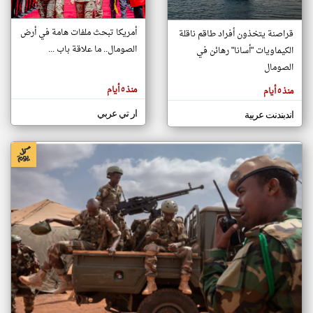
أمريكا تبحث ملفات هامة في أرض
قراصنة يتخذون أفراد طاقم ناقلة
klyoum.com
الصومال.. ما علاقة باب ...
الكيماويات "أسانا" رهائن في
تغيير الدولة
تعبر
الصومال
مصادر الأخبار من الصومال
المقالات
الموجوده
اخبار الصومال على مدار الساعة
هنا عن
منذ ٥ أيام
منذ ٥ أيام
وجهة
نظر
أهم اخبار الصومال العاجلة والمباشرة
كاتبيها.
ار تي عربي
اندبندنت عربية