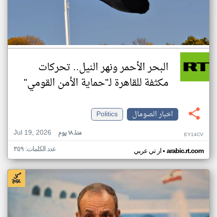
البحر الأحمر ونهر النيل.. تحركات
مكثفة للقاهرة لـ"حماية الأمن القومي"
اخبار الصومال
Politics
Jul 19, 2026
منذ ١٨ يوم
EY14CV
عدد الكلمات: ٣٥٩
•
arabic.rt.com
ار تي عربي