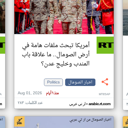
أمريكا تبحث ملفات هامة في
أرض الصومال.. ما علاقة باب
المندب وخليج عدن؟
اخبار الصومال
Politics
Aug 01, 2026
منذ ٦ أيام
A
MT85AP
عدد الكلمات: ٢٨٣
•
arabic.rt.com
ار تي عربي
om
اخبار الصومال من ار تي عربي
اخ