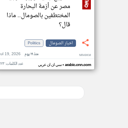
مصر عن أزمة البحارة
المختطفين بالصومال.. ماذا
قال؟
اخبار الصومال
Politics
Jul 19, 2026
منذ ١٩ يوم
NR49KM
عدد الكلمات: ٢٢٣
•
arabic.cnn.com
سي ان ان عربي