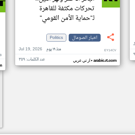
تحركات مكثفة للقاهرة
لـ"حماية الأمن القومي"
اخبار الصومال
Politics
Jul 19, 2026
منذ ١٩ يوم
EY14CV
B
عدد الكلمات: ٣٥٩
•
arabic.rt.com
ار تي عربي
om