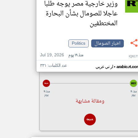
وزير خارجية مصر يوجه طلبا
عاجلا للصومال بشأن البحارة
المختطفين
اخبار الصومال
Politics
Jul 19, 2026
منذ ١٩ يوم
IQ61T
عدد الكلمات: ٣٣١
•
arabic.rt.c
ار تي عربي
منذ ١٩
منذ ١٩
يوم
يوم
ومقالة مشابهة