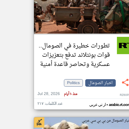
klyoum.com
تغيير الدولة
مصادر الأخبار من الصومال
اخبار الصومال على مدار الساعة
تطورات خطيرة في الصومال..
أهم اخبار الصومال العاجلة والمباشرة
قوات بونتلاند تدفع بتعزيزات
عسكرية وتحاصر قاعدة أمنية
اخبار الصومال
Politics
Jul 28, 2026
منذ ١٠ أيام
RZ60P
عدد الكلمات: ٢١٧
•
arabic.rt.c
ار تي عربي
بار الصومال من بي بي سي عربي