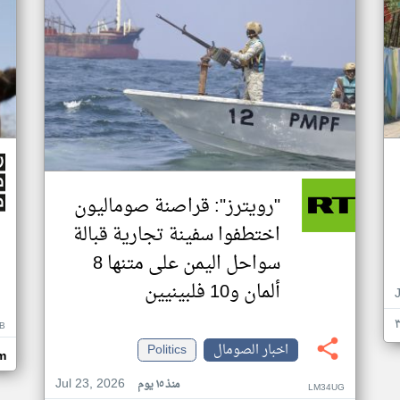
"رويترز": قراصنة صوماليون
اختطفوا سفينة تجارية قبالة
سواحل اليمن على متنها 8
ألمان و10 فلبينيين
B
اخبار الصومال
Politics
m
Jul 23, 2026
منذ ١٥ يوم
LM34UG