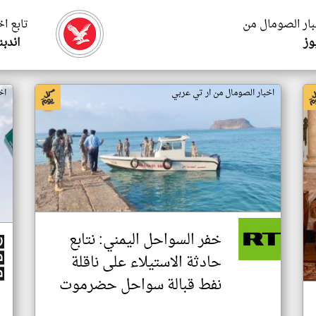
بار الصومال من
تابع ا
وز
اندب
اخبار الصومال من ار تي عربي
اخ
خفر السواحل اليمني: نتابع
حادثة الاستيلاء على ناقلة
نفط قبالة سواحل حضرموت