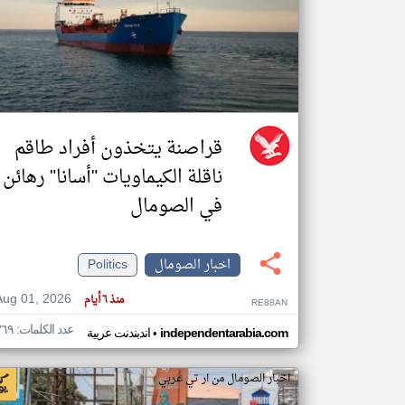
تعبر
المقالات
الموجوده
هنا عن
وجهة
نظر
قراصنة يتخذون أفراد طاقم
كاتبيها.
ناقلة الكيماويات "أسانا" رهائن
في الصومال
اخبار الصومال
Politics
Aug 01, 2026
منذ ٦ أيام
RE88AN
عدد الكلمات: ٣٦٩
•
independentarabia.com
اندبندنت عربية
اخبار الصومال من ار تي عربي