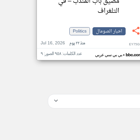
مضيق باب المندب – في
التلغراف
اخبار الصومال
Politics
Jul 16, 2026
منذ ٢٢ يوم
EY75G
عدد الكلمات: ٩٥٨ الصور: ٩
•
bbc.co
بي بي سي عربي