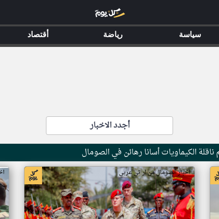
سياسة
رياضة
أقتصاد
أجدد الاخبار
ناقلة الكيماويات أسانا رهائن في الصومال
اخبار الصومال من ار تي عربي
اخ