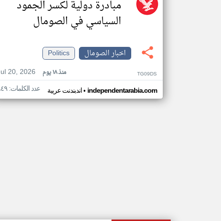
مبادرة دولية لكسر الجمود
السياسي في الصومال
اخبار الصومال
Politics
Jul 20, 2026
منذ ١٨ يوم
TG09DS
عدد الكلمات: ٩٤٩
•
independentarabia.com
اندبندنت عربية