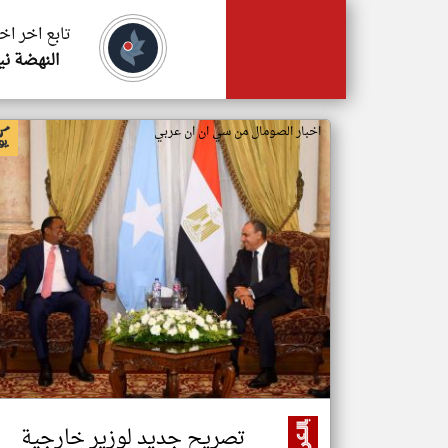
تابع اخر اخ
النهضة ني
اخبار الصومال من سي ان ان عربي
تصريح جديد لوزير خارجية