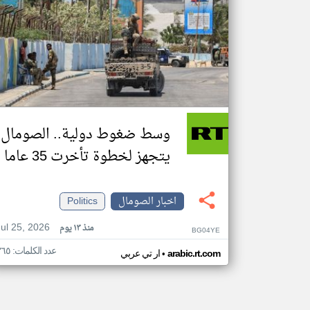
وسط ضغوط دولية.. الصومال
يتجهز لخطوة تأخرت 35 عاما
اخبار الصومال
Politics
Jul 25, 2026
منذ ١٣ يوم
BG04YE
عدد الكلمات: ٣٦٥
•
arabic.rt.com
ار تي عربي