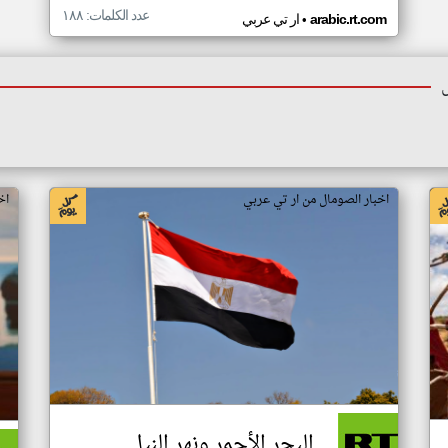
عدد الكلمات: ١٨٨
•
arabic.rt.com
ار تي عربي
اخبار الصومال من ار تي عربي
اخ
البحر الأحمر ونهر النيل..