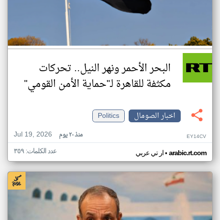
البحر الأحمر ونهر النيل.. تحركات
مكثفة للقاهرة لـ"حماية الأمن القومي"
اخبار الصومال
Politics
Jul 19, 2026
منذ ٢٠ يوم
EY14CV
عدد الكلمات: ٣٥٩
•
arabic.rt.com
ار تي عربي