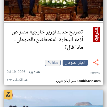
تصريح جديد لوزير خارجية مصر عن
أزمة البحارة المختطفين بالصومال..
ماذا قال؟
اخبار الصومال
Politics
Jul 19, 2026
منذ ٢٠ يوم
NR49KM
عدد الكلمات: ٢٢٣
•
arabic.cnn.com
سي ان ان عربي