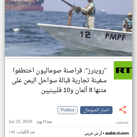
"رويترز": قراصنة صوماليون اختطفوا
سفينة تجارية قبالة سواحل اليمن على
متنها 8 ألمان و10 فلبينيين
اخبار الصومال
Politics
Jul 23, 2026
منذ ١٦ يوم
LM34UG
عدد الكلمات: ١٨٨
•
arabic.rt.com
ار تي عربي