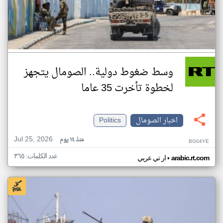
وسط ضغوط دولية.. الصومال يتجهز
لخطوة تأخرت 35 عاما
اخبار الصومال
Politics
Jul 25, 2026
منذ ١٤ يوم
BG04YE
عدد الكلمات: ٣٦٥
•
arabic.rt.com
ار تي عربي