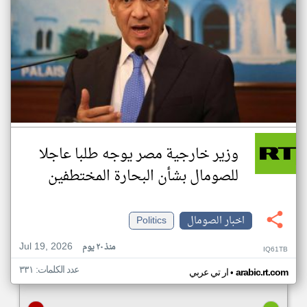
وزير خارجية مصر يوجه طلبا عاجلا
للصومال بشأن البحارة المختطفين
اخبار الصومال
Politics
Jul 19, 2026
منذ ٢٠ يوم
IQ61TB
عدد الكلمات: ٣٣١
•
arabic.rt.com
ار تي عربي