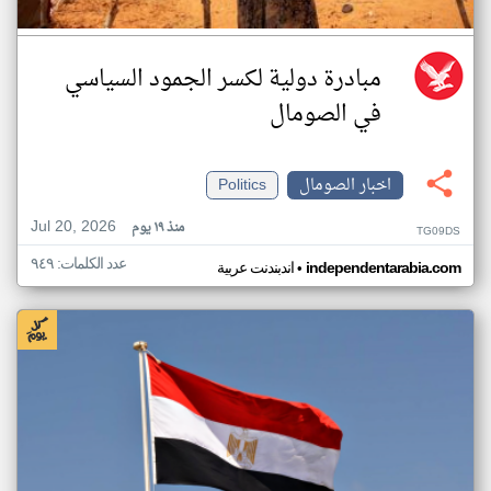
مبادرة دولية لكسر الجمود السياسي
في الصومال
اخبار الصومال
Politics
Jul 20, 2026
منذ ١٩ يوم
TG09DS
عدد الكلمات: ٩٤٩
•
independentarabia.com
اندبندنت عربية