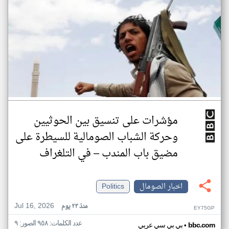
مؤشرات على تنسيق بين الحوثيين
وحركة الشباب الصومالية للسيطرة على
مضيق باب المندب – في التلغراف
اخبار الصومال
Politics
Jul 16, 2026
منذ ٢٣ يوم
EY75GP
عدد الكلمات: ٩٥٨ الصور: ٩
•
bbc.com
بي بي سي عربي