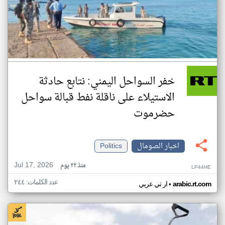
خفر السواحل اليمني: نتابع حادثة
الاستيلاء على ناقلة نفط قبالة سواحل
حضرموت
اخبار الصومال
Politics
Jul 17, 2026
منذ ٢٢ يوم
LP44HE
عدد الكلمات: ٢٤٤
•
arabic.rt.com
ار تي عربي