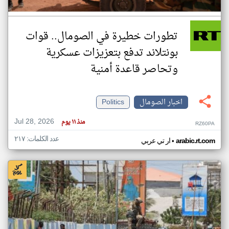
تطورات خطيرة في الصومال.. قوات
بونتلاند تدفع بتعزيزات عسكرية
وتحاصر قاعدة أمنية
اخبار الصومال
Politics
Jul 28, 2026
منذ ١١ يوم
RZ60PA
عدد الكلمات: ٢١٧
•
arabic.rt.com
ار تي عربي