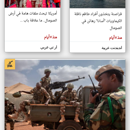
أمريكا تبحث ملفات هامة في أرض
قراصنة يتخذون أفراد طاقم ناقلة
klyoum.com
الصومال.. ما علاقة باب ...
الكيماويات "أسانا" رهائن في
تغيير الدولة
تعبر
الصومال
مصادر الأخبار من الصومال
المقالات
الموجوده
اخبار الصومال على مدار الساعة
هنا عن
منذ ٧ أيام
منذ ٧ أيام
وجهة
نظر
أهم اخبار الصومال العاجلة والمباشرة
كاتبيها.
ار تي عربي
اندبندنت عربية