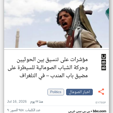
مؤشرات على تنسيق بين الحوثيين
وحركة الشباب الصومالية للسيطرة على
مضيق باب المندب – في التلغراف
اخبار الصومال
Politics
Jul 16, 2026
منذ ٢٢ يوم
EY75GP
عدد الكلمات: ٩٥٨ الصور: ٩
•
bbc.com
بي بي سي عربي