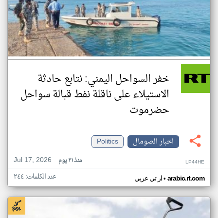
خفر السواحل اليمني: نتابع حادثة
الاستيلاء على ناقلة نفط قبالة سواحل
حضرموت
اخبار الصومال
Politics
Jul 17, 2026
منذ ٢١ يوم
LP44HE
عدد الكلمات: ٢٤٤
•
arabic.rt.com
ار تي عربي