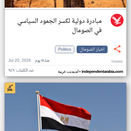
مبادرة دولية لكسر الجمود السياسي
في الصومال
اخبار الصومال
Politics
Jul 20, 2026
منذ ١٨ يوم
TG09DS
عدد الكلمات: ٩٤٩
•
independentarabia.com
اندبندنت عربية