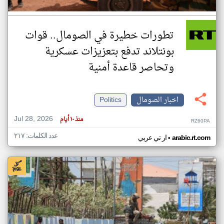
تطورات خطيرة في الصومال.. قوات
بونتلاند تدفع بتعزيزات عسكرية
وتحاصر قاعدة أمنية
اخبار الصومال
Politics
Jul 28, 2026
منذ ١٠ أيام
RZ60PA
عدد الكلمات: ٢١٧
•
arabic.rt.com
ار تي عربي