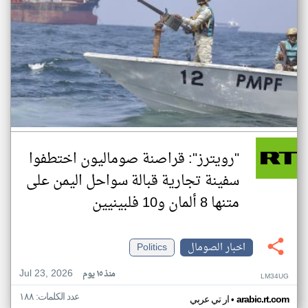
"رويترز": قراصنة صوماليون اختطفوا
سفينة تجارية قبالة سواحل اليمن على
متنها 8 ألمان و10 فلبينيين
اخبار الصومال
Politics
Jul 23, 2026
منذ ١٥ يوم
LM34UG
عدد الكلمات: ١٨٨
•
arabic.rt.com
ار تي عربي