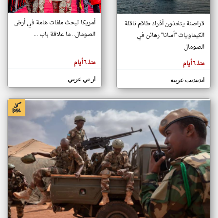
أمريكا تبحث ملفات هامة في أرض
قراصنة يتخذون أفراد طاقم ناقلة
klyoum.com
الصومال.. ما علاقة باب ...
الكيماويات "أسانا" رهائن في
تغيير الدولة
تعبر
الصومال
مصادر الأخبار من الصومال
المقالات
الموجوده
اخبار الصومال على مدار الساعة
هنا عن
منذ ٦ أيام
منذ ٦ أيام
وجهة
نظر
أهم اخبار الصومال العاجلة والمباشرة
كاتبيها.
ار تي عربي
اندبندنت عربية