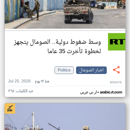
وسط ضغوط دولية.. الصومال يتجهز
لخطوة تأخرت 35 عاما
اخبار الصومال
Politics
Jul 25, 2026
منذ ١٣ يوم
BG04YE
عدد الكلمات: ٣٦٥
•
arabic.rt.com
ار تي عربي