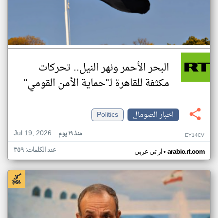
البحر الأحمر ونهر النيل.. تحركات
مكثفة للقاهرة لـ"حماية الأمن القومي"
اخبار الصومال
Politics
Jul 19, 2026
منذ ١٩ يوم
EY14CV
عدد الكلمات: ٣٥٩
•
arabic.rt.com
ار تي عربي