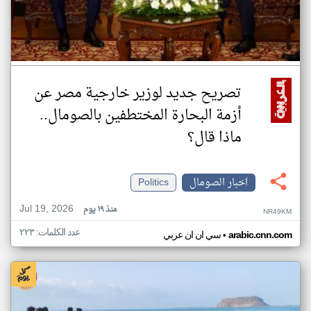
تصريح جديد لوزير خارجية مصر عن
أزمة البحارة المختطفين بالصومال..
ماذا قال؟
اخبار الصومال
Politics
Jul 19, 2026
منذ ١٩ يوم
NR49KM
عدد الكلمات: ٢٢٣
•
arabic.cnn.com
سي ان ان عربي