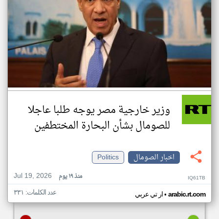
وزير خارجية مصر يوجه طلبا عاجلا
للصومال بشأن البحارة المختطفين
اخبار الصومال
Politics
Jul 19, 2026
منذ ١٩ يوم
IQ61TB
عدد الكلمات: ٣٣١
•
arabic.rt.com
ار تي عربي