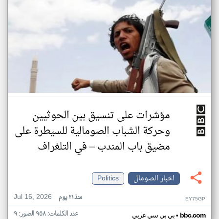
مؤشرات على تنسيق بين الحوثيين
وحركة الشباب الصومالية للسيطرة على
مضيق باب المندب – في التلغراف
اخبار الصومال
Politics
Jul 16, 2026
منذ ٢١ يوم
EY75GP
عدد الكلمات: ٩٥٨ الصور: ٩
•
bbc.com
بي بي سي عربي