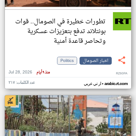
تطورات خطيرة في الصومال.. قوات
بونتلاند تدفع بتعزيزات عسكرية
وتحاصر قاعدة أمنية
اخبار الصومال
Politics
Jul 28, 2026
منذ ٩ أيام
RZ60PA
عدد الكلمات: ٢١٧
•
arabic.rt.com
ار تي عربي