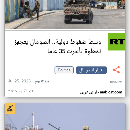
وسط ضغوط دولية.. الصومال يتجهز
لخطوة تأخرت 35 عاما
اخبار الصومال
Politics
Jul 25, 2026
منذ ١٢ يوم
BG04YE
عدد الكلمات: ٣٦٥
•
arabic.rt.com
ار تي عربي