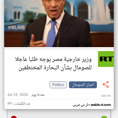
وزير خارجية مصر يوجه طلبا عاجلا
للصومال بشأن البحارة المختطفين
اخبار الصومال
Politics
Jul 19, 2026
منذ ١٨ يوم
IQ61TB
عدد الكلمات: ٣٣١
•
arabic.rt.com
ار تي عربي