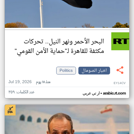
البحر الأحمر ونهر النيل.. تحركات
مكثفة للقاهرة لـ"حماية الأمن القومي"
اخبار الصومال
Politics
Jul 19, 2026
منذ ١٨ يوم
EY14CV
عدد الكلمات: ٣٥٩
•
arabic.rt.com
ار تي عربي