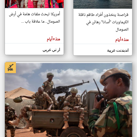
أمريكا تبحث ملفات هامة في أرض
قراصنة يتخذون أفراد طاقم ناقلة
klyoum.com
الصومال.. ما علاقة باب ...
الكيماويات "أسانا" رهائن في
تغيير الدولة
تعبر
الصومال
مصادر الأخبار من الصومال
المقالات
الموجوده
اخبار الصومال على مدار الساعة
هنا عن
منذ ٥ أيام
منذ ٥ أيام
وجهة
نظر
أهم اخبار الصومال العاجلة والمباشرة
كاتبيها.
ار تي عربي
اندبندنت عربية