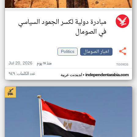
مبادرة دولية لكسر الجمود السياسي
في الصومال
اخبار الصومال
Politics
Jul 20, 2026
منذ ١٧ يوم
TG09DS
عدد الكلمات: ٩٤٩
•
independentarabia.com
اندبندنت عربية