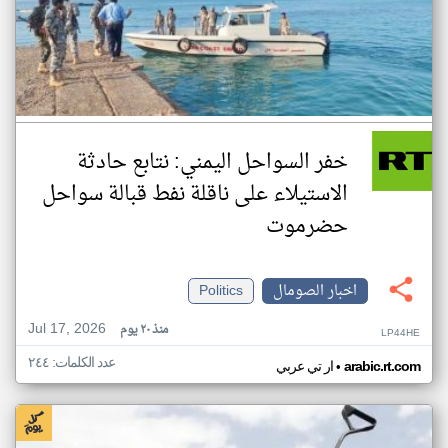
خفر السواحل اليمني: نتابع حادثة
الاستيلاء على ناقلة نفط قبالة سواحل
حضرموت
اخبار الصومال
Politics
Jul 17, 2026
منذ ٢٠ يوم
LP44HE
عدد الكلمات: ٢٤٤
•
arabic.rt.com
ار تي عربي