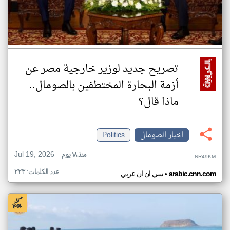
تصريح جديد لوزير خارجية مصر عن
أزمة البحارة المختطفين بالصومال..
ماذا قال؟
اخبار الصومال
Politics
Jul 19, 2026
منذ ١٨ يوم
NR49KM
عدد الكلمات: ٢٢٣
•
arabic.cnn.com
سي ان ان عربي