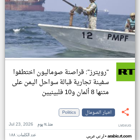
"رويترز": قراصنة صوماليون اختطفوا
سفينة تجارية قبالة سواحل اليمن على
متنها 8 ألمان و10 فلبينيين
اخبار الصومال
Politics
Jul 23, 2026
منذ ١٤ يوم
LM34UG
عدد الكلمات: ١٨٨
•
arabic.rt.com
ار تي عربي