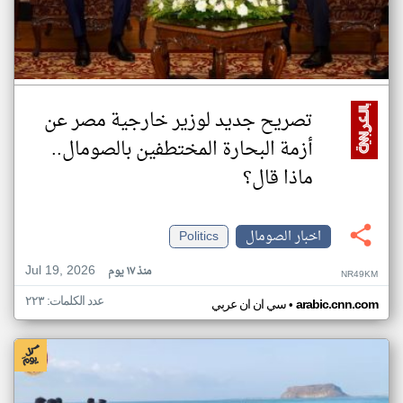
تصريح جديد لوزير خارجية مصر عن
أزمة البحارة المختطفين بالصومال..
ماذا قال؟
اخبار الصومال
Politics
Jul 19, 2026
منذ ١٧ يوم
NR49KM
عدد الكلمات: ٢٢٣
•
arabic.cnn.com
سي ان ان عربي