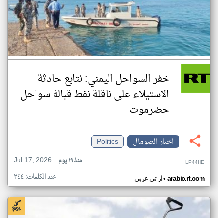
خفر السواحل اليمني: نتابع حادثة
الاستيلاء على ناقلة نفط قبالة سواحل
حضرموت
اخبار الصومال
Politics
Jul 17, 2026
منذ ١٩ يوم
LP44HE
عدد الكلمات: ٢٤٤
•
arabic.rt.com
ار تي عربي