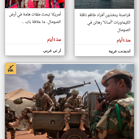
أمريكا تبحث ملفات هامة في أرض
قراصنة يتخذون أفراد طاقم ناقلة
klyoum.com
الصومال.. ما علاقة باب ...
الكيماويات "أسانا" رهائن في
تغيير الدولة
تعبر
الصومال
مصادر الأخبار من الصومال
المقالات
الموجوده
اخبار الصومال على مدار الساعة
هنا عن
منذ ٤ أيام
منذ ٤ أيام
وجهة
نظر
أهم اخبار الصومال العاجلة والمباشرة
كاتبيها.
ار تي عربي
اندبندنت عربية