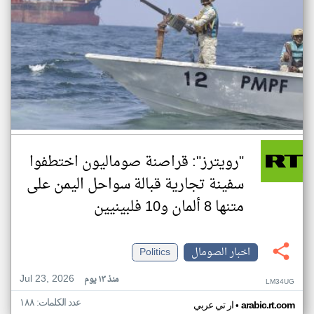
"رويترز": قراصنة صوماليون اختطفوا
سفينة تجارية قبالة سواحل اليمن على
متنها 8 ألمان و10 فلبينيين
اخبار الصومال
Politics
Jul 23, 2026
منذ ١٣ يوم
LM34UG
عدد الكلمات: ١٨٨
•
arabic.rt.com
ار تي عربي