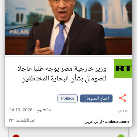
وزير خارجية مصر يوجه طلبا عاجلا
للصومال بشأن البحارة المختطفين
اخبار الصومال
Politics
Jul 19, 2026
منذ ١٧ يوم
IQ61TB
عدد الكلمات: ٣٣١
•
arabic.rt.com
ار تي عربي