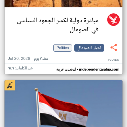
مبادرة دولية لكسر الجمود السياسي
في الصومال
اخبار الصومال
Politics
Jul 20, 2026
منذ ١٦ يوم
TG09DS
عدد الكلمات: ٩٤٩
•
independentarabia.com
اندبندنت عربية