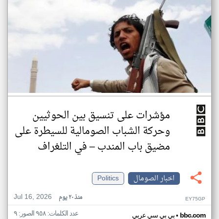
مؤشرات على تنسيق بين الحوثيين
وحركة الشباب الصومالية للسيطرة على
مضيق باب المندب – في التلغراف
اخبار الصومال
Politics
Jul 16, 2026
منذ ٢٠ يوم
EY75GP
عدد الكلمات: ٩٥٨ الصور: ٩
•
bbc.com
بي بي سي عربي