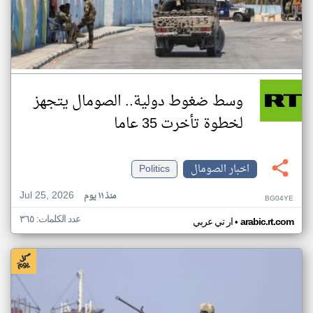
وسط ضغوط دولية.. الصومال يتجهز
لخطوة تأخرت 35 عاما
اخبار الصومال
Politics
Jul 25, 2026
منذ ١١ يوم
BG04YE
عدد الكلمات: ٣٦٥
•
arabic.rt.com
ار تي عربي