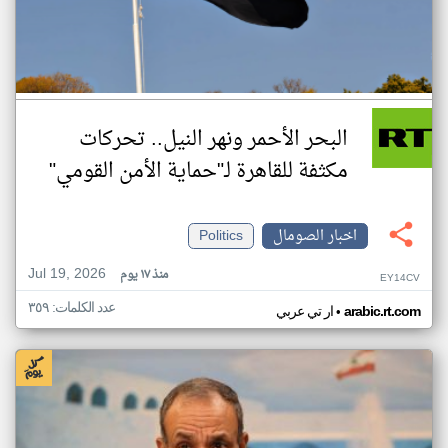
البحر الأحمر ونهر النيل.. تحركات
مكثفة للقاهرة لـ"حماية الأمن القومي"
اخبار الصومال
Politics
Jul 19, 2026
منذ ١٧ يوم
EY14CV
عدد الكلمات: ٣٥٩
•
arabic.rt.com
ار تي عربي