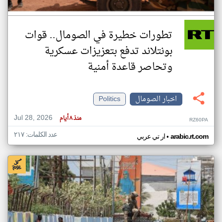
تطورات خطيرة في الصومال.. قوات
بونتلاند تدفع بتعزيزات عسكرية
وتحاصر قاعدة أمنية
اخبار الصومال
Politics
Jul 28, 2026
منذ ٨ أيام
RZ60PA
عدد الكلمات: ٢١٧
•
arabic.rt.com
ار تي عربي